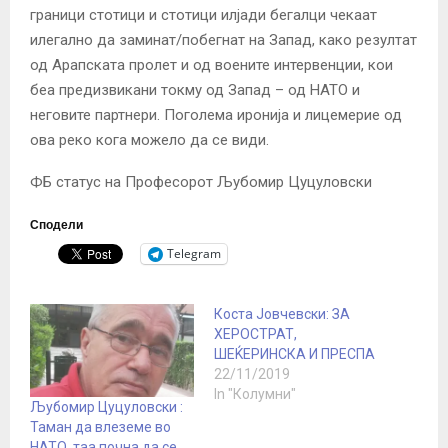
граници стотици и стотици илјади бегалци чекаат
илегално да заминат/побегнат на Запад, како резултат
од Арапската пролет и од воените интервенции, кои
беа предизвикани токму од Запад – од НАТО и
неговите партнери. Поголема иронија и лицемерие од
ова реко кога можело да се види.
ФБ статус на Професорот Љубомир Цуцуловски
Сподели
Telegram
Коста Јовчевски: ЗА
ХЕРОСТРАТ,
ШЕЌЕРИНСКА И ПРЕСПА
22/11/2019
In "Колумни"
Љубомир Цуцуловски :
Таман да влеземе во
НАТО, таа почна да се