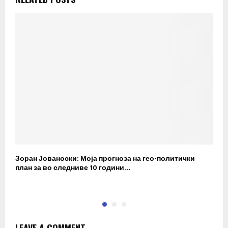
Зоран Јованоски: Моја прогноза на гео-политички
П
план за во следниве 10 години…
р