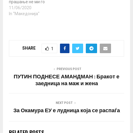
прашање не ми го
одговорил. Но, секогаш
11/06/2020
беа подготвени да ми
In "Македонија"
кажат дека треба да се
откажам од мојот
етнички идентитет. Се
обидуваа да ме убедат
дека принудното
SHARE
1
преименување на
Македонија,
редефинирањето на се
што значи…
PREVIOUS POST
ПУТИН ПОДНЕСЕ АМАНДМАН : Бракот е
заедница на маж и жена
NEXT POST
За Окамура ЕУ е лудница која се распаѓа
RELATED POSTS