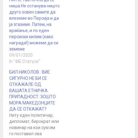
ниша.Не останува ништо
друго освен самите да
влеземе во Персија и да
ја згазиме. Патем, на
враќање, и по еден
персиски килим (како
награда!) можеме да си
земеме
09/01/2020
In "ФБ Статуси"
БИЛ НИКОЛОВ : ВИЕ
СИГУРНО НЕ БИ СЕ
ОТКАЖАЛЕ ОД
ВАШАТА ЕТНИЧКА
ПРИПАДНОСТ. ЗОШТО
МОРА МАКЕДОНЦИТЕ
ДА СЕ ОТКАЖАТ?
Ниту еден политичар,
дипломат, бирократ или
новинар на кои сум им
го поставил ова