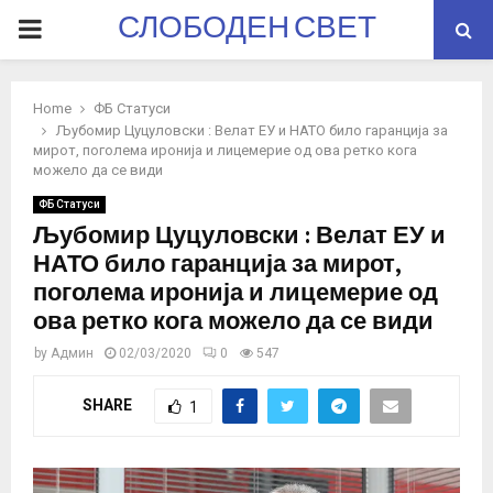
СЛОБОДЕН СВЕТ
PRIMARY
MENU
Home
ФБ Статуси
Љубомир Цуцуловски : Велат ЕУ и НАТО било гаранција за
мирот, поголема иронија и лицемерие од ова ретко кога
можело да се види
ФБ Статуси
Љубомир Цуцуловски : Велат ЕУ и
НАТО било гаранција за мирот,
поголема иронија и лицемерие од
ова ретко кога можело да се види
by
Админ
02/03/2020
0
547
SHARE
1