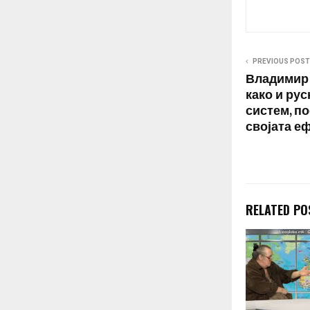
возрасти оста
спортските на
играат без пу
PREVIOUS POST
Владимир 
како и ру
систем, по
својата е
RELATED PO