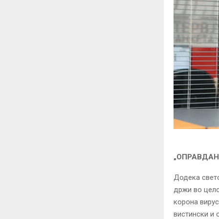
„ОПРАВДАН
Додека свето
држи во цел
корона вирус
вистински и 