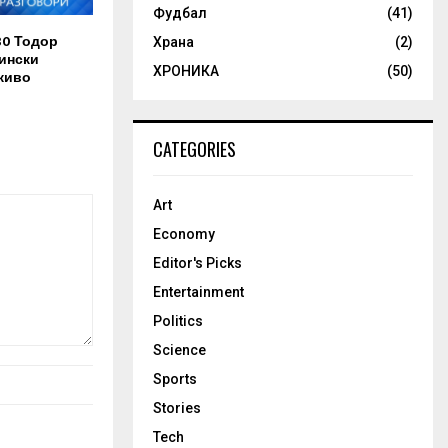
Фудбал
(41)
30 Тодор
Храна
(2)
ински
ХРОНИКА
(50)
живо
CATEGORIES
Art
Economy
Editor's Picks
Entertainment
Politics
Science
Sports
Stories
Tech