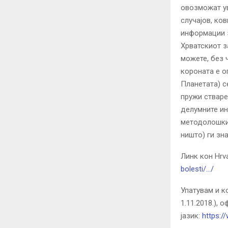
овозможат ув
случајов, ко
информации з
Хрватскиот з
можете, без 
короната е о
Планетата) се
пружи стваре
делумните и
методолошки 
ништо) ги зна
Линк кон Hrva
bolesti/…/
Упатувам и к
1.11.2018.), 
јазик:
https:/