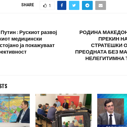
нуваат дома, а
физичко присуство без
Венко Филипче
SHARE
1
тпревари ќе се
задолжително носење
блика.…
заштитна…
Путин : Рускиот развој
РОДИНА МАКЕДОН
скиот медицински
ПРЕКИН Н
стојано ја покажуваат
СТРАТЕШКИ 
фективност
ПРЕОДНАТА БЕЗ М
НЕЛЕГИТИМНА 
STS