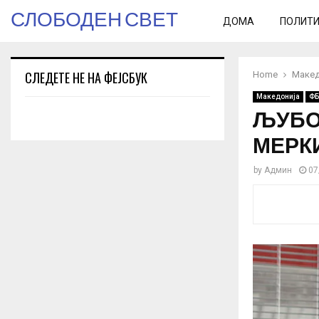
СЛОБОДЕН СВЕТ
ДОМА
ПОЛИТ
СЛЕДЕТЕ НЕ НА ФЕЈСБУК
Home
Макед
Македонија
ФБ
ЉУБО
МЕРК
by
Админ
07