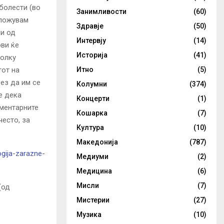
болести (во
Занимливости
(60)
иложувам
Здравје
(50)
ни од
Интервју
(14)
ови ќе
Историја
(41)
колку
тот на
Итно
(5)
без да им се
Колумни
(374)
е дека
Концерти
(1)
ментарните
Кошарка
(7)
често, за
Култура
(10)
Македонија
(787)
ogija-zarazne-
Медиуми
(2)
Медицина
(6)
Мисли
(7)
(од
Мистерии
(27)
Музика
(10)