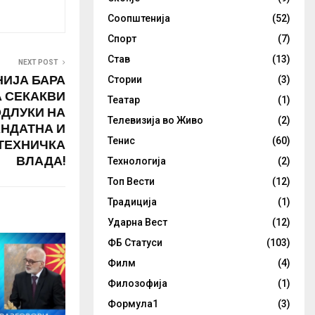
…
Соопштенија
(52)
Спорт
(7)
Став
(13)
NEXT POST
ИЈА БАРА
Стории
(3)
А СЕКАКВИ
Театар
(1)
ОДЛУКИ НА
Телевизија во Живо
(2)
АНДАТНА И
ТЕХНИЧКА
Тенис
(60)
ВЛАДА!
Технологија
(2)
Топ Вести
(12)
Традиција
(1)
Ударна Вест
(12)
ФБ Статуси
(103)
Филм
(4)
Филозофија
(1)
Формула1
(3)