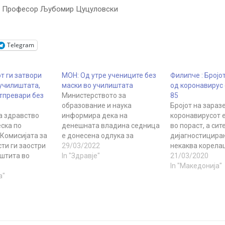
а Професор Љубомир Цуцуловски
Telegram
т ги затвори
МОН: Од утре учениците без
Филипче : Бројо
 училиштата,
маски во училиштата
од коронавирус 
атпревари без
Министерството за
85
образование и наука
Бројот на зараз
а здравство
информира дека на
коронавирусот 
ска по
денешната владина седница
во пораст, а сит
 Комисијата за
е донесена одлука за
дијагностициран
ти ги заостри
прифаќање на предлогот на
29/03/2022
некаква корелац
аштита во
Комисијата за заразни
In "Здравје"
познати случаи. 
21/03/2020
л да се спречи
болести за олеснување на
ноќта се потврд
In "Македонија"
 новиот
а"
дел од ковид мерките кои
нови случаи, со
 Нема
важеа за учениците во
број на заразен
 случаи во
основните училишта.
коронавирусот е
та од сите
Основницте ќе можат да
државата, изјав
и и училишни
посетуваат настава со
министерот за 