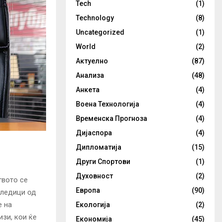
Tech
(1)
Technology
(8)
Uncategorized
(1)
World
(2)
Актуелно
(87)
Анализа
(48)
Анкета
(4)
Воена Технологија
(4)
Временска Прогноза
(4)
Дијаспора
(4)
Дипломатија
(15)
Други Спортови
(1)
Духовност
(2)
твото се
Европа
(90)
следици од
е на
Екологија
(2)
изи, кои ќе
Економија
(45)