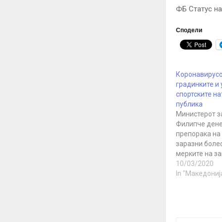
ФБ Статус н
Сподели
Коронавирусо
градинките и
спортските н
публика
Министерот з
Филипче дене
препорака на
заразни болес
мерките на з
земјата со це
10/03/2020
ширењето на
In "Македониј
коронавирус.
новозаразени
земјата. Деца
предучилишн