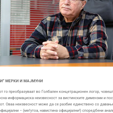
И“ МЕРКИ И МАЈМУНИ
т го преобразуваат во Голбален концетрационен логор, човеш
осна информациска неизвесност за вистинските димензии и по
от. Оваа неизвесност може да се разбие единствено со давањ
официјални – (меѓутоа, навистина официјални!) споредбени анал