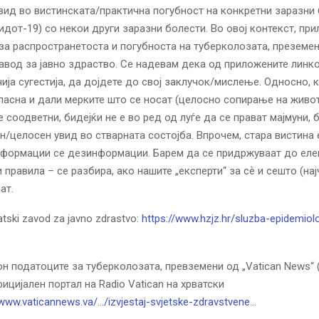
ид во вистинската/практична погубност на конкретни заразни 
видот-19) со некои други заразни боле
сти. Во овој контекст, пр
а распространетоста и погубноста на туберколозата, преземе
авод за јавно здраство. Се надевам дека од приложените линк
чија сугестија, да дојдете до свој заклучок/мислење. Односно, 
пасна и дали мерките што се носат (целосно сопирање на живо
 соодветни, бидејќи не е во ред од луѓе да се прават мајмуни, 
н/целосен увид во стварната состојба. Впрочем, стара вистина 
нформации се дезинформации. Барем да се придржуваат до еле
правила – се разбира, ако нашите „експерти“ за сѐ и сешто (нај
ат.
tski zavod za javno zdrastvo:
https://www.hzjz.hr/sluzba-epidemiol
он податоците за туберколозата, превземени од „Vatican News“ 
официјален портал на Radio Vatican на хрватски
/www.vaticannews.va/…/izvjestaj-svjetske-zdravstvene…