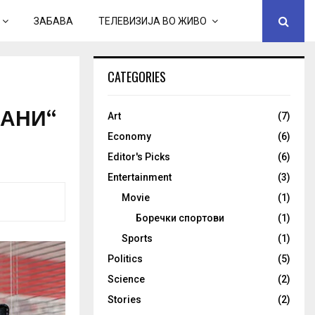
ЗАБАВА
ТЕЛЕВИЗИЈА ВО ЖИВО
CATEGORIES
ДАНИ“
Art
(7)
Economy
(6)
Editor's Picks
(6)
Entertainment
(3)
Movie
(1)
Боречки спортови
(1)
Sports
(1)
Politics
(5)
Science
(2)
Stories
(2)