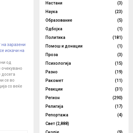
Настани
(3)
Наука
(23)
Образование
(5)
Одбојка
(1)
Политика
(181)
т на заразени
Помош и донации
(1)
се искачи на
Проза
(3)
ени од
Психологија
(15)
е очекувано
Разно
(19)
е досега
и се во
Ракомет
(11)
ија со веќе
Реакции
(31)
Во текот на
Регион
(290)
ени уште 9
 што вкупниот
Религија
(17)
и од
Репортажа
(4)
 85 лица во
и
Свет
(2,888)
здравство
Скопје
(9)