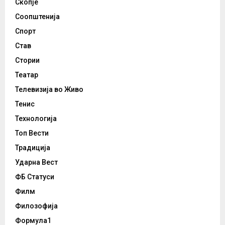
Скопје
Соопштенија
Спорт
Став
Стории
Театар
Телевизија во Живо
Тенис
Технологија
Топ Вести
Традиција
Ударна Вест
ФБ Статуси
Филм
Филозофија
Формула1