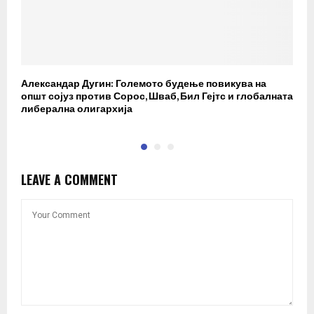
Александар Дугин: Големото будење повикува на
Љ
општ сојуз против Сорос, Шваб, Бил Гејтс и глобалната
б
либерална олигархија
е
LEAVE A COMMENT