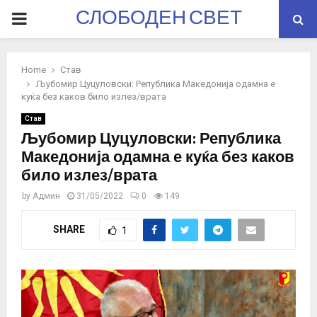
СЛОБОДЕН СВЕТ
PRIMARY
MENU
Home
Став
Љубомир Цуцуловски: Република Македонија одамна е
куќа без каков било излез/врата
Став
Љубомир Цуцуловски: Република
Македонија одамна е куќа без каков
било излез/врата
by
Админ
31/05/2022
0
149
SHARE
1