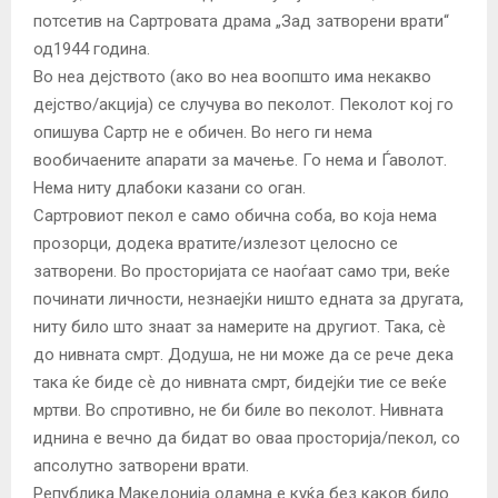
потсетив на Сартровата драма „Зад затворени врати“
од1944 година.
Во неа дејството (ако во неа воопшто има некакво
дејство/акција) се случува во пеколот. Пеколот кој го
опишува Сартр не е обичен. Во него ги нема
вообичаените апарати за мачење. Го нема и Ѓаволот.
Нема ниту длабоки казани со оган.
Сартровиот пекол е само обична соба, во која нема
прозорци, додека вратите/излезот целосно се
затворени. Во просторијата се наоѓаат само три, веќе
починати личности, незнаејќи ништо едната за другата,
ниту било што знаат за намерите на другиот. Така, сѐ
до нивната смрт. Додуша, не ни може да се рече дека
така ќе биде сѐ до нивната смрт, бидејќи тие се веќе
мртви. Во спротивно, не би биле во пеколот. Нивната
иднина е вечно да бидат во оваа просторија/пекол, со
апсолутно затворени врати.
Република Македонија одамна е куќа без каков било