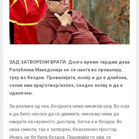
ЗАД ЗАТВОРЕНИ ВРАТИ. Долго време тврдам дека
Република Македонија не се наоѓа во провалија,
туку во бездна. Провалијата, колку и да е длабока,
сепак има крај/отвор/излез, сеедно колку и да е
одалечен.
За разлика од неа, бездната нема никаков крај. Во која
и да било насока да се движите, никокаш нема да
наидете на нејзиното дно/крај. Затоа е и бездна. Во
оваа смисла, таа е затворен, безизлезен простор.
Инаку, не би била бездна. Пишувајќи го ова, се