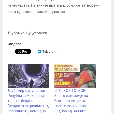
излез/врата. Нејзините врати целосно се затворени –
како однадвор, така и одвнатре.
Љубомир Цуцуловски
Сподели
Telegram
Љубомир Цуцуловски :
СТОЈКО СТОЈКОВ:
Република Македонија
Зошто сите земји на
тоне во бездна.
Балканот се грижат за
Бездната, за разлика од
своите малцинства
провалијата, нема дно.
надвор од нивните