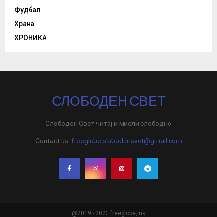
Фудбал
Храна
ХРОНИКА
СЛОБОДЕН СВЕТ
Слободен Свет читај и мисли слободно
Contact us:
freeglobe.slobodensvet@gmail.com
@2019 - 2023 freeglobe,mk