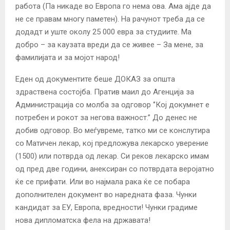
работа (Па никаде во Европа го нема ова. Ама ајде да
не се правам многу паметен). На рачунот треба да се
додадт и уште околу 25 000 евра за студиите. Ма
добро – за каузата вреди да се живее – За мене, за
фамилијата и за мојот народ!
Еден од документите беше ДОКАЗ за општа
здраствена состојба. Пратив маил до Агенција за
Администрација со молба за одговор ‘’Кој докумнет е
потребен и рокот за негова важност.’’ До денес не
добив одговор. Во меѓувреме, татко ми се конслутира
со Матичен лекар, кој предложува лекарско уверение
(1500) или потврда од лекар. Си реков лекарско имам
од пред две години, анексиран со потврдата веројатно
ќе се прифати. Или во најмала рака ќе се побара
дополнителен документ во наредната фаза. Чунки
кандидат за ЕУ, Европа, вредности! Чунки градиме
нова дипломатска фела на државата!