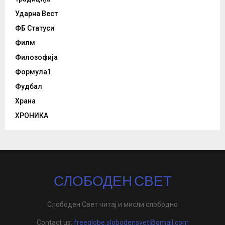
Ударна Вест
ФБ Статуси
Филм
Филозофија
Формула1
Фудбал
Храна
ХРОНИКА
СЛОБОДЕН СВЕТ
Слободен Свет читај и мисли слободно
Contact us:
freeglobe.slobodensvet@gmail.com