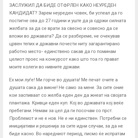
ЗАСЛУЖИЛ ДА БИДЕ ОТФРЛЕН КАКО НЕУРЕДЕН
КАНДИДАТ? Зарем неуреден човек, би успеал да го
постигне ова до 27 години и уште да ја одржи силната
желбата за да се врати за свесно и совесно да се
вложи во државата? Да се разбереме, не очекував
црвен тепих и државни почести ниту загарантирано
работно место- единствено сакав да го поминам
целиот проес на конкурсот како што тоа го прават
моите колеги во нивните држави.
Ех мои луѓе! Ми горче во душата! Ме печат очите а
душата сака да викне! Не само за мене. За сите оние
кои заспиваат со желба еден ден да жнеат на својата
плантажа. Кривци еден куп. Кој во државата кој веќе
пребегани. Немам за цел да ги посочам со прст.
Проблемот и не е нов. Не е ни единствен. Потребни се
иницијативи и решенија за сите идни случаи, за да не
биде касно. Во наредниот период, писмо ќе испратам