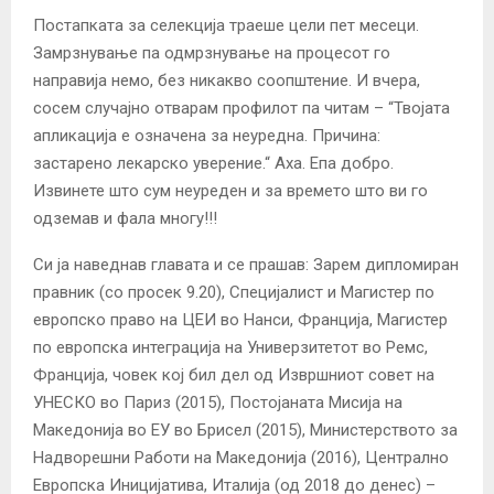
Постапката за селекција траеше цели пет месеци.
Замрзнување па одмрзнување на процесот го
направија немо, без никакво соопштение. И вчера,
сосем случајно отварам профилот па читам – “Твојата
апликација е означена за неуредна. Причина:
застарено лекарско уверение.“ Аха. Епа добро.
Извинете што сум неуреден и за времето што ви го
одземав и фала многу!!!
Си ја наведнав главата и се прашав: Зарем дипломиран
правник (со просек 9.20), Специјалист и Магистер по
европско право на ЦЕИ во Нанси, Франција, Магистер
по европска интеграција на Универзитетот во Ремс,
Франција, човек кој бил дел од Извршниот совет на
УНЕСКО во Париз (2015), Постојаната Мисија на
Македонија во ЕУ во Брисел (2015), Министерството за
Надворешни Работи на Македонија (2016), Централно
Европска Иницијатива, Италија (од 2018 до денес) –