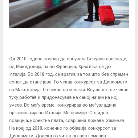
Од 2010 година почнав да сонувам. Сонував насекаде,
од Македонија, па во Франција, Хрватска се до
Италија. Во 2018 год. се вратив за тоа што бев спремен
сонот да стане јаве. Го чекав конкурсот за Дипломати
на Македонија. Го чекав со месеци. Всушност, не чекав
туку работев и придонесував на секој начин на кој
умеев. Во меѓу време, конкурирав во меѓувладина
организација во Италија. Ме примија. Солидна
позиција, коректна плата, совршена држава. Заминав.
На крај од 2018, конечно го објавија конкурсот за
Дипломати. Додека го читав огласот сменив