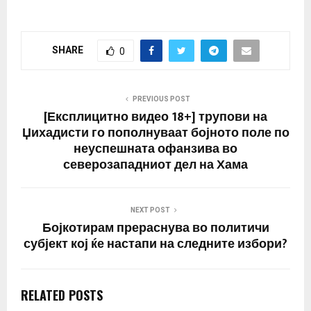
SHARE
0
PREVIOUS POST
[Експлицитно видео 18+] трупови на
Џихадисти го пополнуваат бојното поле по
неуспешната офанзива во
северозападниот дел на Хама
NEXT POST
Бојкотирам прераснува во политичи
субјект кој ќе настапи на следните избори?
RELATED POSTS