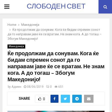
СЛОБОДЕН СВЕТ
PRIMARY
MENU
Home
Македонија
Ќе продолжам да сонувам. Кога ќе бидам спремен сонот
да го направам јаве ќе се вратам. Не знам кога. А до тогаш –
Збогум Македонијо!
Македонија
Ќе продолжам да сонувам. Кога ќе
бидам спремен сонот да го
направам јаве ќе се вратам. Не знам
кога. А до тогаш – Збогум
Македонијо!
by
Админ
08/06/2019
0
651
SHARE
0