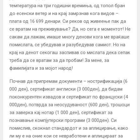
температура на три годишни времиња, од топол бран
до есенски ветер и на крај замрзнав кога видов –
плата од 16 699 денари. Си реков од живеење пак да
се вратам на преживување? Да, но сега е моментот! Не
сакам да лажам, имаше многу денови кога ме враќаше
помислата, се убедував и разубедував самиот. Но на
крај на денот секогаш заспивав со мислата дека сепак
треба да се вратам за да пробам! За мене, за
фамилијата и за мојот народ!
Почнав да припремам документи – нострификација (6
000 ден), сертификат англиски (3 000ден), да бидам
поконкурентен извадов и сертификат по француски (4
000ден), потврда за неосудуваност (600 ден), трошоци
за заверка кај нотар (1 000 ден), сертификат за
познавање компјутерски програми (3 000ден). Си
помислив, скокнал стандардот и за аплицирање, како
ли му е на оние кои се невработени и аплицираат за