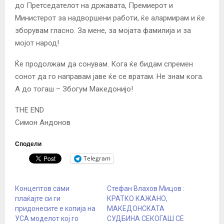
до Претседателот на државата, Премиерот и
Министерот за надворшени работи, ќе алармирам и ќе
зборувам гласно. За мене, за мојата фамилија и за
мојот народ!
Ќе продолжам да сонувам. Кога ќе бидам спремен
сонот да го направам јаве ќе се вратам. Не знам кога.
А до тогаш – Збогум Македонијо!
THE END
Симон Андонов
Сподели
Telegram
Концептов сами
Стефан Влахов Мицов :
плаќајте си ги
КРАТКО КАЖАНО,
придонесите е копија на
МАКЕДОНСКАТА
УСА моделот кој го
СУДБИНА СЕКОГАШ СЕ