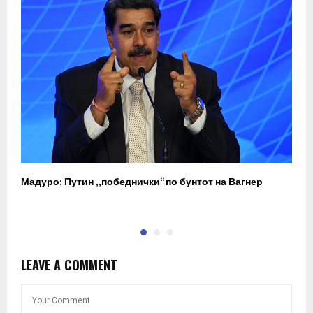
Мадуро: Путин „победнички“ по бунтот на Вагнер
О
п
LEAVE A COMMENT