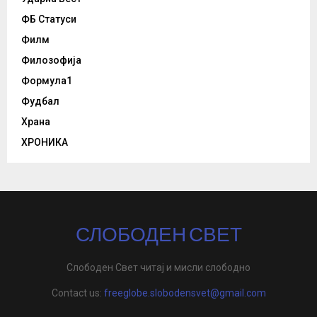
ФБ Статуси
Филм
Филозофија
Формула1
Фудбал
Храна
ХРОНИКА
СЛОБОДЕН СВЕТ
Слободен Свет читај и мисли слободно
Contact us:
freeglobe.slobodensvet@gmail.com