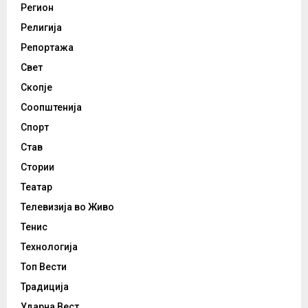
Регион
Религија
Репортажа
Свет
Скопје
Соопштенија
Спорт
Став
Стории
Театар
Телевизија во Живо
Тенис
Технологија
Топ Вести
Традиција
Ударна Вест