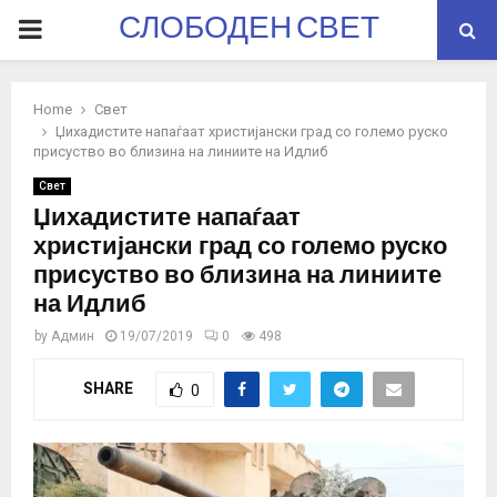
СЛОБОДЕН СВЕТ
PRIMARY
MENU
Home
Свет
Џихадистите напаѓаат христијански град со големо руско
присуство во близина на линиите на Идлиб
Свет
Џихадистите напаѓаат
христијански град со големо руско
присуство во близина на линиите
на Идлиб
by
Админ
19/07/2019
0
498
SHARE
0