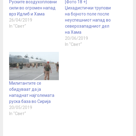
Руските воздухопловни
[Фото 18 +]
сили во огромен напад
Џихадистички трупови
врз Идлиб и Хама
на бојното поле после
26/04/2019
неуспешниот напад во
In "Свет"
северозападниот дел
на Хама
20/06/2019
In "Свет"
Милитантите се
обидуваат да ја
нападнат најголемата
руска база во Сирија
20/05/2019
In "Свет"