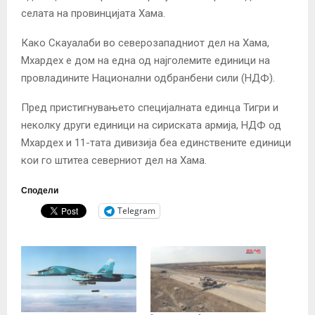
селата на провинцијата Хама.
Како Скауалаби во северозападниот дел на Хама,
Мхардех е дом на една од најголемите единици на
провладините Национални одбранбени сили (НДФ).
Пред пристигнувањето специјалната единца Тигри и
неколку други единици на сириската армија, НДФ од
Мхардех и 11-тата дивизија беа единствените единици
кои го штитеа северниот дел на Хама.
Сподели
Telegram