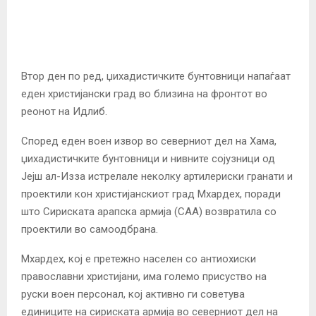
Втор ден по ред, џихадистичките бунтовници напаѓаат
еден христијански град во близина на фронтот во
реонот на Идлиб.
Според еден воен извор во северниот дел на Хама,
џихадистичките бунтовници и нивните сојузници од
Јејш ал-Изза истрелале неколку артилериски гранати и
проектили кон христијанскиот град Мхардех, поради
што Сириската арапска армија (САА) возвратила со
проектили во самоодбрана.
Мхардех, кој е претежно населен со антиохиски
православни христијани, има големо присуство на
руски воен персонал, кој активно ги советува
единиците на сириската армија во северниот дел на