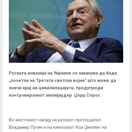
Руската инвазија на Украина се заканува да биде
„почеток на Третата светска војна“ што може да
значи крај на цивилизацијата, предупреди
контроверзниот милијардер Џорџ Сорос .
Во жестокиот напад на рускиот претседател
Владимир Путин и на кинескиот Кси Џинпинг на