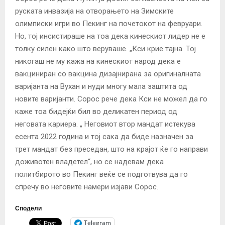
руската инвазија на отворањето на Зимските
олимписки игри во Пекинг на почетокот на февруари.
Но, тој инсистираше на тоа дека кинескиот лидер не е
толку силен како што веруваше. „Кси крие тајна. Тој
никогаш не му кажа на кинескиот народ дека е
вакциниран со вакцина дизајнирана за оригиналната
варијанта на Вухан и нуди многу мала заштита од
новите варијанти. Сорос рече дека Кси не можел да го
каже тоа бидејќи бил во деликатен период од
неговата кариера. „ Неговиот втор мандат истекува
есента 2022 година и тој сака да биде назначен за
трет мандат без преседан, што на крајот ќе го направи
доживотен владетел“, но се надевам дека
политбирото во Пекинг веќе се подготвува да го
спречу во неговите намери изјави Сорос.
Сподели
Telegram