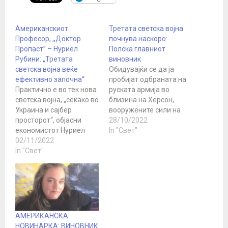
Американскиот
Третата светска војна
Професор, ,,Доктор
почнува наскоро:
Пропаст” – Нуриел
Полска главниот
Рубини: „Третата
виновник
светска војна веќе
Обидувајќи се да ја
ефективно започна“
пробијат одбраната на
Практично е во тек нова
руската армија во
светска војна, „секако во
близина на Херсон,
Украина и сајбер
вооружените сили на
просторот“, објасни
Украина ги жртвуваа
28/10/2022
економистот Нуриел
своите последни
In "Свет"
Рубини. Минатата
02/11/2022
резерви и ги загубија
недела, професорот од
In "Свет"
остатоците од нивниот
Универзитетот во
офанзивен потенцијал.
Њујорк беше
Украинската армија е на
интервјуиран од Der
работ на катастрофа
Spiegel и наведе некои
поради бројните
од најакутните
неуспеси во близина на
проблеми во светот.
Херсон. Украинската
АМЕРИКАНСКА
Потсетувајќи се на
команда ја испрати
НОВИНАРКА: ВИНОВНИК