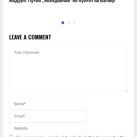
Мадуро: Путин „победнички“ по бунтот на Вагнер
О
п
LEAVE A COMMENT