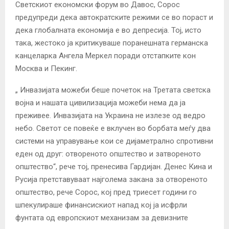
Светскиот економски форум во Давос, Сорос
предупреди дека автократските режими се во пораст и
дека глобалната економија е во депресија. Тој, исто
така, жестоко ја критикуваше поранешната германска
канцеларка Ангела Меркел поради отстапките кон
Москва и Пекинг.
„ Инвазијата можеби беше почеток на Третата светска
војна и нашата цивилизација можеби нема да ја
преживее. Инвазијата на Украина не излезе од ведро
небо. Светот се повеќе е вклучен во борбата меѓу два
системи на управување кои се дијаметрално спротивни
еден од друг: отвореното општество и затвореното
општество“, рече тој, пренесива Гардијан. Денес Кина и
Русија претставуваат најголема закана за отвореното
општество, рече Сорос, кој пред триесет години го
шпекулираше финансискиот напад кој ја исфрли
фунтата од европскиот механизам за девизните