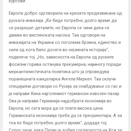
курсови.
Европа добро одговорила на кризата предизвикана од
руската инвазија. „Ќе биде потребно долго време да
се разрешат деталите, но Европа се чини дека се
движи во вистинската насока. Таа одговори на
инвазијата на Украина со поголема брзина, единство и
сила од кога било досега во нејзината историја“,
подвлече тој. „Но, зависноста на Европа од руските
фосилни горива останува прекумерна, најмногу поради
меркантилистичката политика што ја спроведува
поранешната канцеларка Ангела Меркел. Таа склучи
специјални договори со Русија за снабдување со гас и
ја направи Кина најголемиот германски извозен пазар.
Ова ја направи Германија најдобрата економија во
Европа, но сега мора да се плати висока цена.
Германската економија треба да се преориентира. А за
тоа ќе биде потребно долго време“, додаде тој.
Сорос рече дека Путин ја добил согласноста на Кси за