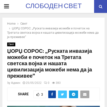
СЛОБОДЕН СВЕТ
PRIMARY
MENU
Home
Свет
ЏОРЏ СОРОС: „Руската инвазија можеби е почеток на
Третата светска војна и нашата цивилизација можеби нема да
ја преживее“
Свет
ЏОРЏ СОРОС: „Руската инвазија
можеби е почеток на Третата
светска војна и нашата
цивилизација можеби нема да ја
преживее“
by
Админ
25/05/2022
0
383
SHARE
3