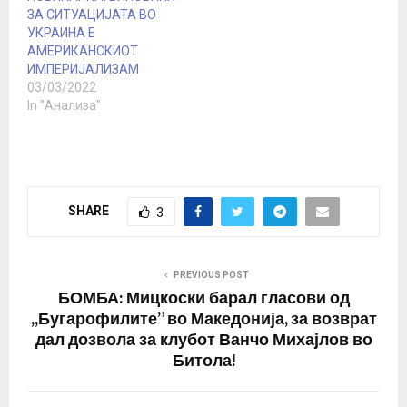
неодамнешниот настан
најголемата група…
ЗА СИТУАЦИЈАТА ВО
организиран од
УКРАИНА Е
Меѓународниот
АМЕРИКАНСКИОТ
монетарен фонд, тој се
ИМПЕРИЈАЛИЗАМ
осврна на историчарот…
03/03/2022
In "Анализа"
SHARE
3
PREVIOUS POST
БОМБА: Мицкоски барал гласови од
,,Бугарофилите” во Македонија, за возврат
дал дозвола за клубот Ванчо Михајлов во
Битола!