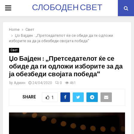
СЛОБОДЕН СВЕТ
PRIMARY
MENU
Home
Свет
Џо Бајден : „Претседателот ќе се обиде да ги одложи
изборите за да ја обезбеди својата победа“
Свет
Џо Бајден : „Претседателот ќе се
обиде да ги одложи изборите за да
ја обезбеди својата победа“
by
Админ
24/04/2020
0
461
SHARE
1