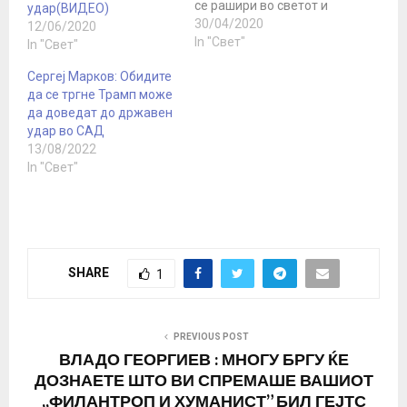
се рашири во светот и
удар(ВИДЕО)
рече дека неговата
30/04/2020
12/06/2020
администрација
In "Свет"
In "Свет"
спроведува сериозни
Сергеј Марков: Обидите
истраги за да открие
да се тргне Трамп може
што точно се случило
да доведат до државен
Американскиот
удар во САД
претседател Доналд
13/08/2022
Трамп е убеден дека
In "Свет"
справувањето на Кина
со епидемијата на
коронавирусот е доказ
дека Пекинг е…
SHARE
1
PREVIOUS POST
ВЛАДО ГЕОРГИЕВ : МНОГУ БРГУ ЌЕ
ДОЗНАЕТЕ ШТО ВИ СПРЕМАШЕ ВАШИОТ
,,ФИЛАНТРОП И ХУМАНИСТ” БИЛ ГЕЈТС