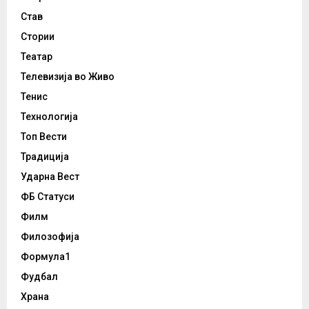
Став
Стории
Театар
Телевизија во Живо
Тенис
Технологија
Топ Вести
Традиција
Ударна Вест
ФБ Статуси
Филм
Филозофија
Формула1
Фудбал
Храна