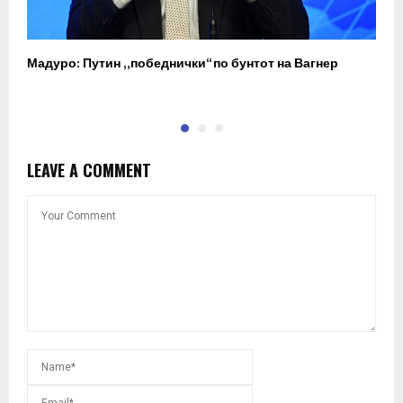
Мадуро: Путин „победнички“ по бунтот на Вагнер
О
п
LEAVE A COMMENT