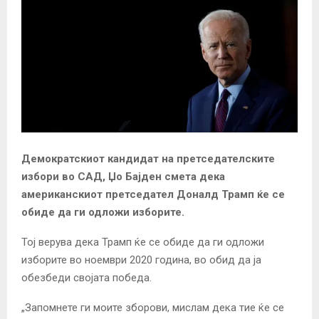
Демократскиот кандидат на претседателските
избори во САД, Џо Бајден смета дека
американскиот претседател Доналд Трамп ќе се
обиде да ги одложи изборите.
Тој верува дека Трамп ќе се обиде да ги одложи
изборите во ноември 2020 година, во обид да ја
обезбеди својата победа.
„Запомнете ги моите зборови, мислам дека тие ќе се