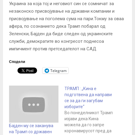
Украина за која тој и неговиот син се сомничат за
незаконско присвојување на државни компании и
присвојување на поголема сума на пари.Токму за оваа
афера, по сознанието дека Трамп побарал од
Зеленски, Бајден да биде следен од украинските
служби, демократите во конгресот поднесоа
импичмент против претседателот на САД.
Сподели
Telegram
ТРАМП : „Кина е
подготвена да направи
се за да ги загубaм
изборите“
Во понеделникот Трамп
изјави дека Кина
можела да го запре
Бајден му се заканува
коронавирусот пред да
на Трамп со државен