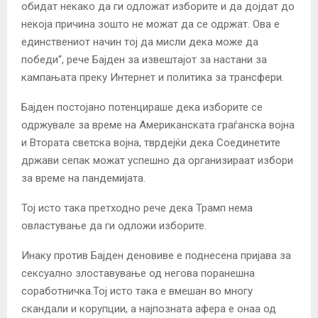
обидат некако да ги одложат изборите и да дојдат до
некоја причина зошто не можат да се одржат. Ова е
единствениот начин тој да мисли дека може да
победи“, рече Бајден за извештајот за настани за
кампањата преку Интернет и политика за трансфери.
Бајден постојано потенцираше дека изборите се
одржувале за време на Американската граѓанска војна
и Втората светска војна, тврдејќи дека Соединетите
држави сепак можат успешно да организираат избори
за време на пандемијата.
Тој исто така претходно рече дека Трамп нема
овластување да ги одложи изборите.
Инаку против Бајден деновиве е поднесена пријава за
сексуално злоставување од негова поранешна
соработничка.Тој исто така е вмешан во многу
скандали и корупции, а најпозната афера е онаа од