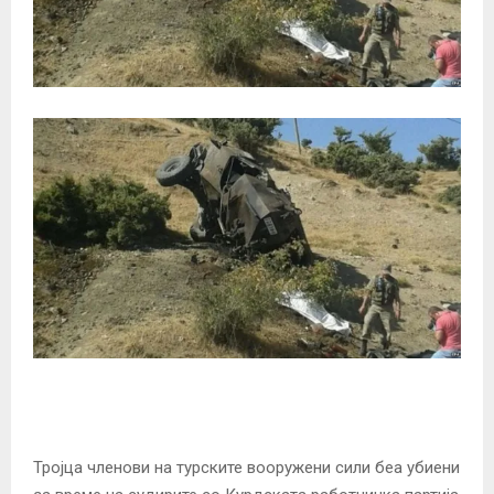
Тројца членови на турските вооружени сили беа убиени