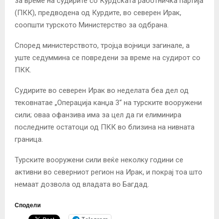
за време на судирите со Курдската работничка партија
(ПКК), предводена од Курдите, во северен Ирак,
соопшти турското Министерство за одбрана.
Според министерството, тројца војници загинале, а
уште седуммина се повредени за време на судирот со
ПКК.
Судирите во северен Ирак во неделата беа дел од
тековнатае „Операција канџа 3“ на турските вооружени
сили; оваа офанзива има за цел да ги елиминира
последните остатоци од ПКК во близина на нивната
граница.
Турските вооружени сили веќе неколку години се
активни во северниот регион на Ирак, и покрај тоа што
немаат дозвола од владата во Багдад.
Сподели