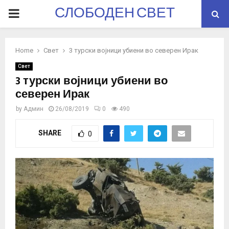
СЛОБОДЕН СВЕТ
PRIMARY
MENU
Home
Свет
3 турски војници убиени во северен Ирак
Свет
3 турски војници убиени во
северен Ирак
by
Админ
26/08/2019
0
490
SHARE
0