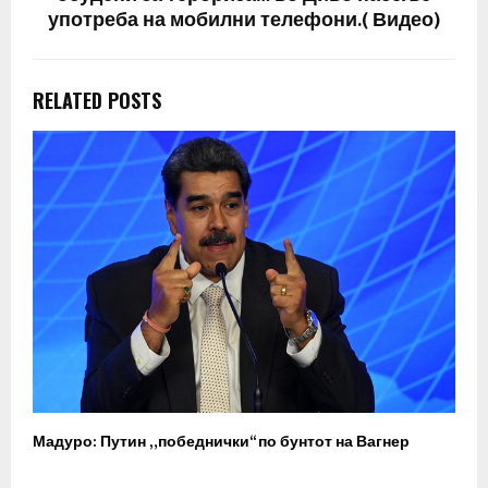
употреба на мобилни телефони.( Видео)
RELATED POSTS
Мадуро: Путин „победнички“ по бунтот на Вагнер
О
п