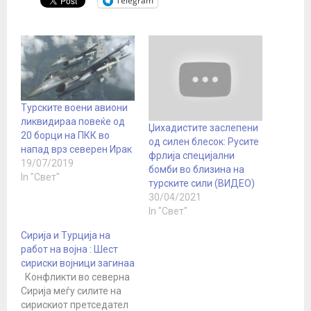
Telegram
Турските воени авиони
ликвидираа повеќе од
Џихадистите заслепени
20 борци на ПКК во
од силен блесок: Русите
напад врз северен Ирак
фрлија специјални
19/07/2019
бомби во близина на
In "Свет"
турските сили (ВИДЕО)
30/04/2021
In "Свет"
Сирија и Турција на
работ на војна : Шест
сириски војници загинаа
Конфликти во северна
Сирија меѓу силите на
сирискиот претседател