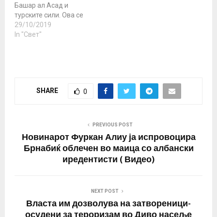
Башар ал Асад и
турските сили. Ова се
првите судири меѓу
29/10/2019
двете страни од
In "Свет"
почетокот на 9-ти
октомври на турската
офанзива против
сириските Курди,
соопшти опозициската
SHARE
0
Сириска опсерваторија
за човекови права.
Турските сили
таргетирале локации со
PREVIOUS POST
сириски воени сили со…
Новинарот Фуркан Алиу ја испровоцира
Брнабиќ облечен во маица со албански
иредентисти ( Видео)
NEXT POST
Власта им дозволува на затвореници-
осудени за тероризам во Диво насеље