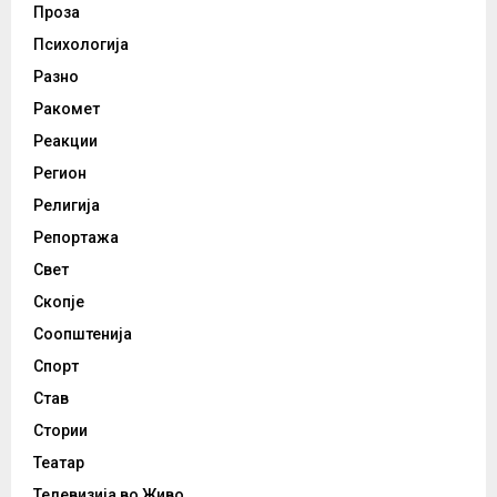
Проза
Психологија
Разно
Ракомет
Реакции
Регион
Религија
Репортажа
Свет
Скопје
Соопштенија
Спорт
Став
Стории
Театар
Телевизија во Живо