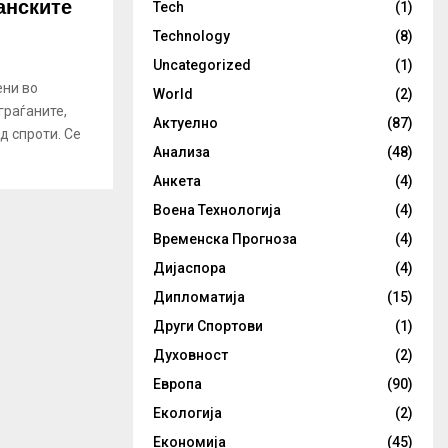
ѓанските
Tech
(1)
Technology
(8)
Uncategorized
(1)
ени во
World
(2)
граѓаните,
Актуелно
(87)
д спроти. Се
Анализа
(48)
Анкета
(4)
Воена Технологија
(4)
Временска Прогноза
(4)
Дијаспора
(4)
Дипломатија
(15)
Други Спортови
(1)
Духовност
(2)
Европа
(90)
Екологија
(2)
Економија
(45)