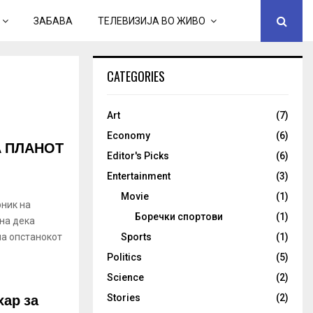
ЗАБАВА
ТЕЛЕВИЗИЈА ВО ЖИВО
CATEGORIES
Art
(7)
Economy
(6)
А ПЛАНОТ
Editor's Picks
(6)
Entertainment
(3)
Movie
(1)
рник на
Боречки спортови
(1)
кна дека
на опстанокот
Sports
(1)
Politics
(5)
Science
(2)
хар за
Stories
(2)