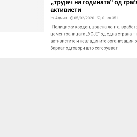
„трујач на годината“ од гра
активисти
by
Админ
05/02/2020
0
351
Полициски кордон, црвена лента, вработ
цементраницата „УСЈЕ“ од една страна – 
активистите и невладините организации о
бараат одговори што согоруваат...