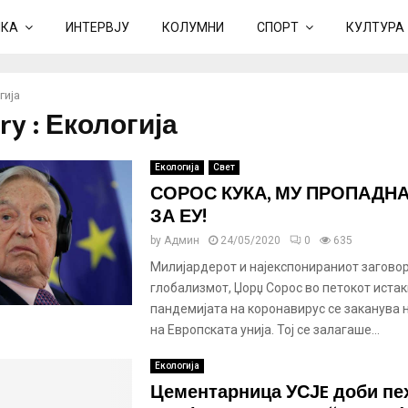
ИКА
ИНТЕРВЈУ
КОЛУМНИ
СПОРТ
КУЛТУРА
гија
ry : Екологија
Екологија
Свет
СОРОС КУКА, МУ ПРОПАДН
ЗА ЕУ!
by
Админ
24/05/2020
0
635
Милијардерот и најекспонираниот загово
глобализмот, Џорџ Сорос во петокот иста
пандемијата на коронавирус се заканува 
на Европската унија. Тој се залагаше...
Екологија
Цементарница УСЈE доби пе