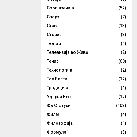
Соопштенија
(52)
Спорт
(7)
Став
(13)
Стории
(3)
Театар
(1)
Телевизија во Живо
(2)
Тенис
(60)
Технологија
(2)
Топ Вести
(12)
Традиција
(1)
Ударна Вест
(12)
ФБ Статуси
(103)
Филм
(4)
Филозофија
(1)
Формула1
(3)