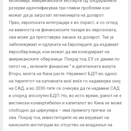
економија. Американските експерти од Федералните
резерви идентификуваа три главни проблеми кои
можат да ја загрозат хегемонијата на доларот.
Прво, европската интеграција е во пораст, а со оглед
на важноста на финансиските пазари во еврозоната,
ова може да претставува закана за доларот. Тие ја
забележуваат и одлуката на Европејците да издаваат
еврообврзници, кои можат да им конкурираат на
американските обврзници. Покрај тоа, ЕУ се движи по
патот на „
зелените финансии
“ и дигиталната валута.
Второ, моќта на Кина расте. Нејзиниот БДП во однос
на паритетот на куповната моќ веќе го надминува оној
на САД, а во 2030-тите се очекува да ги надмине САД
и според апсолутен БДП. Но, во исто време, јуанот не е
вистински конвертибилен и капиталот во Кина не може
слободно да циркулира – има премногу пречки за
ова. Покрај тоа, инвеститорите не им веруваат на
кинеските институции во отсуство на владеење на