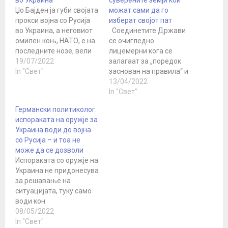
Џо Бајден ја губи својата
можат сами да го
прокси војна со Русија
изберат својот пат
во Украина, а неговиот
Соединетите Држави
омилен коњ, НАТО, е на
се очигледно
последните нозе, вели
лицемерни кога се
пензионираниот
19/07/2022
залагаат за „поредок
армиски полковник на
In "Свет"
заснован на правила“ и
САД Даглас Мек
наводно, не признаваат
13/04/2022
Грегор. Како што пишува
никакви „сфери на
In "Свет"
во статија за The
влијание“, пишува
Германски политиколог:
American Conservative,
американскиот
испораката на оружје за
единственото нешто
политиколог и
Украина води до војна
што паѓа побрзо од
новинарка Катрина
со Русија – и тоа не
рејтингот на Бајден се
Ванден Хевел во напис
може да се дозволи
економиите на САД…
за Вашингтон пост.
Испораката со оружје на
Според неа, Америка
Украина не придонесува
самата ги поставува
за решавање на
овие „правила“ и е
ситуацијата, туку само
слободна да не ги
води кон
почитува,…
продолжување на
08/05/2022
непријателствата и ја
In "Свет"