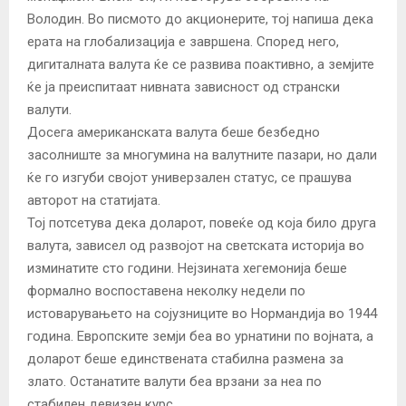
Володин. Во писмото до акционерите, тој напиша дека
ерата на глобализација е завршена. Според него,
дигиталната валута ќе се развива поактивно, а земјите
ќе ја преиспитаат нивната зависност од странски
валути.
Досега американската валута беше безбедно
засолниште за многумина на валутните пазари, но дали
ќе го изгуби својот универзален статус, се прашува
авторот на статијата.
Тој потсетува дека доларот, повеќе од која било друга
валута, зависел од развојот на светската историја во
изминатите сто години. Нејзината хегемонија беше
формално воспоставена неколку недели по
истоварувањето на сојузниците во Нормандија во 1944
година. Европските земји беа во урнатини по војната, а
доларот беше единствената стабилна размена за
злато. Останатите валути беа врзани за неа по
стабилен девизен курс.