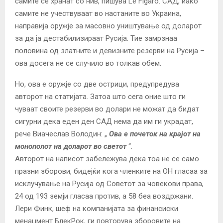
самите се хранат со нив, пишува Le Figaro. САД, иако
самите не учествуваат во настаните во Украина,
направија оружје за масовно уништување од доларот
за да ја дестабилизираат Русија. Тие замрзнаа
половина од златните и девизните резерви на Русија –
ова досега не се случило во толкав обем.
Но, ова е оружје со две острици, предупредува
авторот на статијата. Затоа што сега оние што ги
чуваат своите резерви во долари не можат да бидат
сигурни дека еден ден САД нема да им ги украдат,
рече Виачеслав Володин: „
Ова е почеток на крајот на
монополот на доларот во светот
“.
Авторот на написот забележува дека тоа не се само
празни зборови, бидејќи кога членките на ОН гласаа за
исклучување на Русија од Советот за човекови права,
24 од 193 земји гласаа против, а 58 беа воздржани.
Лери Финк, шеф на компанијата за финансиски
менаџмент БлекРок, ги повторува зборовите на