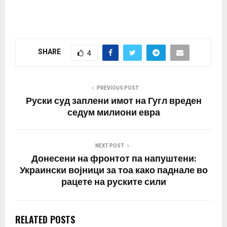
зголемува опасноста од
војна со Русија, вели
политикологот Јоханес
Фарвик од
Универзитетот Мартин
SHARE
4
Лутер. Во написот
објавен на веб-
страницата на ТВ
каналот ЗДФ, тој
PREVIOUS POST
повикува да се спречи
Руски суд заплени имот на Гугл вреден
воена конфронтација
седум милиони евра
со…
NEXT POST
Донесени на фронтот па напуштени:
Украински војници за тоа како паднале во
рацете на руските сили
RELATED POSTS