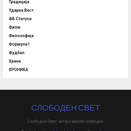
Традиција
Ударна Вест
ФБ Статуси
Филм
Филозофија
Формула1
Фудбал
Храна
ХРОНИКА
СЛОБОДЕН СВЕТ
Слободен Свет читај и мисли слободно