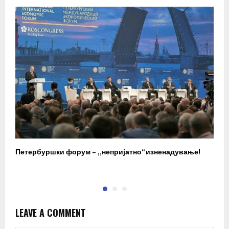
Петербуршки форум – „непријатно“ изненадување!
В
C
LEAVE A COMMENT