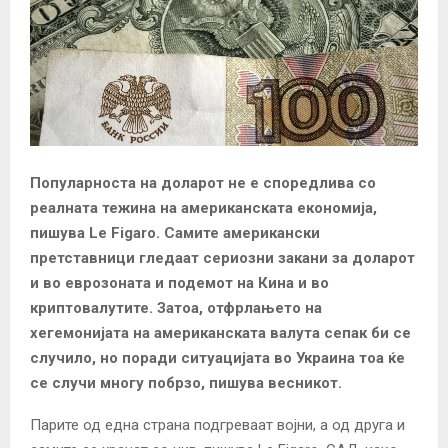
Популарноста на доларот не е споредлива со
реалната тежина на американската економија,
пишува Le Figaro. Самите американски
претставници гледаат сериозни закани за доларот
и во еврозоната и подемот на Кина и во
криптовалутите.
Затоа, отфрлањето на
хегемонијата на американската валута сепак би се
случило, но поради ситуацијата во Украина тоа ќе
се случи многу побрзо, пишува весникот.
Парите од една страна подгреваат војни, а од друга и