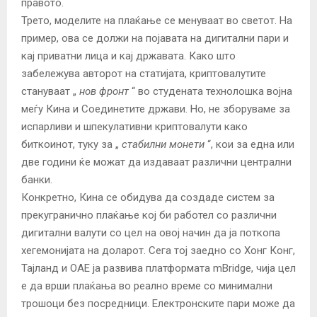
правото.
Трето, моделите на плаќање се менуваат во светот. На
пример, ова се должи на појавата на дигитални пари и
кај приватни лица и кај државата. Како што
забележува авторот на статијата, криптовалутите
стануваат „
нов фронт
“ во студената технолошка војна
меѓу Кина и Соединетите држави. Но, не зборуваме за
испарливи и шпекулативни криптовалути како
биткоинот, туку за „
стабилни монети
“, кои за една или
две години ќе можат да издаваат различни централни
банки.
Конкретно, Кина се обидува да создаде систем за
прекугранично плаќање кој би работел со различни
дигитални валути со цел на овој начин да ја поткопа
хегемонијата на доларот. Сега тој заедно со Хонг Конг,
Тајланд и ОАЕ ја развива платформата mBridge, чија цел
е да врши плаќања во реално време со минимални
трошоци без посредници. Електронските пари може да