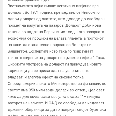
Виетнамската војна имаше негативно влијание врз
доларот. Во 1971 година, претседателот Никсон го
одвои доларот од златото, што доведе до слободен
промет на валутата на пазарот. Доларот доби нова
тежина со падот на Берлинскиот ѕид, кога пазарната
економија се прошири на целата планета, а протокот
на капитал стана тесно поврзан со Волстрит и
Вашингтон. Експертите исто така го поврзуваат
таквото ширење на доларот со „мрежен ефект“. Така,
широката употреба на доларот ги принудува новите
корисници да се прилагодат на условите што
владеат. Излегува ефект на снежна топка.
Според американското Министерство за финансии, во
светот има 950 милијарди долари во оптек.„
Цел свет
како да дал вечен заем со нулта стапка!
“ – пишува
авторот на написот. И САД се слободни да издаваат
државни обврзници за да го покријат својот буџетски
дефицит и да донесат странски