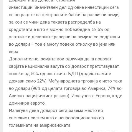
инвестиции. Значителен дел од овие инвестиции сега
се во рацете на централните банки на различни земји,
за кои се чини дека таквата распределба на
средствата е што е можно побезбедна. 58,5% од
златните и девизните резерви на земјите се содржани
во долари – тоа е многу повеќе отколку во јени или
евра.
Дополнително, земјите кои одлучија да ја поврзат
својата национална валута со доларот претставуваат
повеќе од 50% од светскиот БДП (додека самите
држави само 22%). Меѓународната трговија е исто така
во долари (96% од целата трговија во Америка, 74% во
Азиско-пацифичкиот регион). Исклучок е Европа, каде
доминира еврото.
Излегува дека доларот сега зазема место во
светскиот систем што е непропорционално со
големината на американската