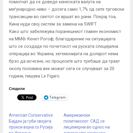
помогнат да се доведе кинеската валута на
меѓународно ниво – досега само 1,7% од сите трговски
трансакции во светот се вршат во јуани. Покрај тоа,
Кина нуди свој систем за замена на SWIFT.
Како што забележува поранешниот главен економист
на ММФ Кенет Рогоф, благодарение на ситуацијата
што се создаде по почетокот на руската специјална
операција во Украина, хегемонијата на доларот нема
брзо да исчезне, но процесите што требаше да траат
околу половина век можат сега се случуваат за 20
години, пишува Le Figaro.
Сподели
Telegram
American Conservative:
Американски
Бајден ја губи својата
политиколог: САД се
прокси војна со Русија
лицемерни во однос на
во Украина
суверените земји кои