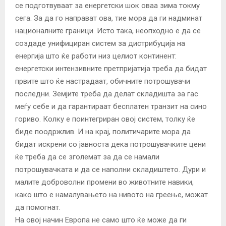
се подготвуваат за енергетски шок оваа зима токму
сега. За да го направат ова, тие мора да ги надминат
националните граници. Исто така, неопходно е да се
создаде унифициран систем за дистрибуција на
енергија што ќе работи низ целиот континент:
енергетски интензивните претпријатија треба да бидат
првите што ќе настрадаат, обичните потрошувачи
последни. Земјите треба да делат складишта за гас
меѓу себе и да гарантираат бесплатен транзит на сино
гориво. Колку е поинтегриран овој систем, толку ќе
биде поодржлив. И на крај, политичарите мора да
бидат искрени со јавноста дека потрошувачките цени
ќе треба да се зголемат за да се намали
потрошувачката и да се наполни складиштето. Дури и
малите доброволни промени во животните навики,
како што е намалувањето на нивото на греење, можат
да помогнат.
На овој начин Европа не само што ќе може да ги