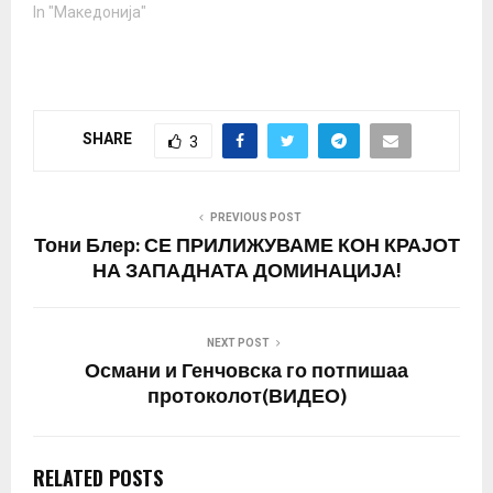
критикува „левичарска“
In "Македонија"
Влада за каква што се
декларираше она
предводена од Зоран
Заев логично и јасно е
дека постои сериозен
SHARE
3
проблем со политиките
кои таа ги предлага и
спроведува. Во
анализата за состојбите
PREVIOUS POST
во Македонија еден…
Тони Блер: СЕ ПРИЛИЖУВАМЕ КОН КРАЈОТ
НА ЗАПАДНАТА ДОМИНАЦИЈА!
NEXT POST
Османи и Генчовска го потпишаа
протоколот(ВИДЕО)
RELATED POSTS