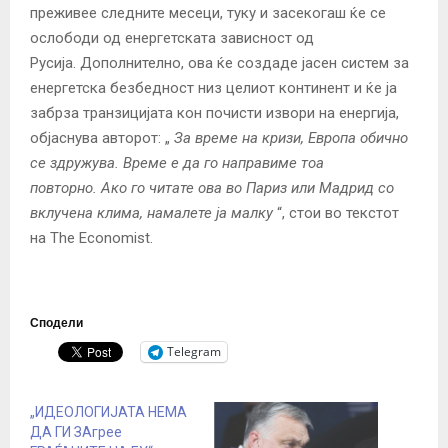
преживее следните месеци, туку и засекогаш ќе се
ослободи од енергетската зависност од
Русија. Дополнително, ова ќе создаде јасен систем за
енергетска безбедност низ целиот континент и ќе ја
забрза транзицијата кон почисти извори на енергија,
објаснува авторот: „
За време на кризи, Европа обично
се здружува. Време е да го направиме тоа
повторно. Ако го читате ова во Париз или Мадрид со
вклучена клима, намалете ја малку
“, стои во текстот
на The Economist.
Сподели
Telegram
„ИДЕОЛОГИЈАТА НЕМА
ДА ГИ ЗАгрее