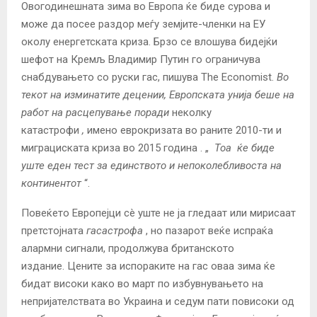
Овогодинешната зима во Европа ќе биде сурова и
може да посее раздор меѓу земјите-членки на ЕУ
околу енергетската криза. Брзо се влошува бидејќи
шефот на Кремљ Владимир Путин го ограничува
снабдувањето со руски гас, пишува The Economist.
Во
текот на изминатите децении, Европската унија беше на
работ на расцепување поради
неколку
катастрофи
,
имено еврокризата во раните 2010-ти и
миграциската криза во 2015 година . „
Тоа
ќе биде
уште еден тест за единството и непоколебливоста на
континентот
“.
Повеќето Европејци сè уште не ја гледаат или мирисаат
претстојната
гасастрофа
, но пазарот веќе испраќа
алармни сигнали, продолжува британското
издание. Цените за испораките на гас оваа зима ќе
бидат високи како во март по избувнувањето на
непријателствата во Украина и седум пати повисоки од