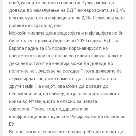
снабдувањето со сино гориво од Русија може да
доведе до намалување на БДП во еврозоната за 3,4%
и зголемување на инфлацијата за 2,7%. Германија уште
повеќе ќе страда од ова.
Можеби мислите дека рецесијата и инфлацијата не би
биле толку страшни, бидејќи во 2020 година БДП на
Европа падна за 6% поради коронавирусот, но
енергетската криза е полна со голема закана. Факт е
дека недостигот на енергија може да доведе до
политика на „
рушење на соседот
“, кога државите ќе
акумулираат гас дома наместо да го испраќаат во
други земји. На крајот, ова може да доведе до
неплаќање или, на пример, да ја влоши должничката
криза во Италија, што е опасно за целата
еврозона. Покрај тоа, поддршката за
конфронтациониот курс кон Русија може да ослаби во
ЕУ.
Во овој поглед, европските влади треба да почнат да