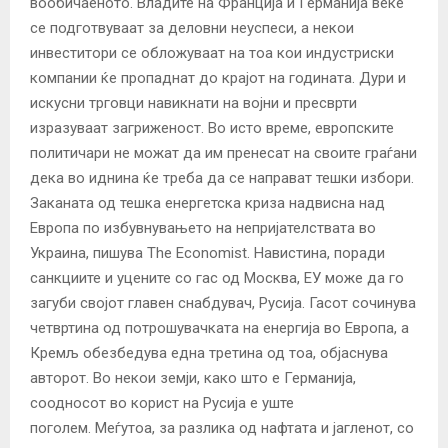
вообичаеното. Владите на Франција и Германија веќе
се подготвуваат за деловни неуспеси, а некои
инвеститори се обложуваат на тоа кои индустриски
компании ќе пропаднат до крајот на годината. Дури и
искусни трговци навикнати на војни и пресврти
изразуваат загриженост. Во исто време, европските
политичари не можат да им пренесат на своите граѓани
дека во иднина ќе треба да се направат тешки избори.
Заканата од тешка енергетска криза надвисна над
Европа по избувнувањето на непријателствата во
Украина, пишува The Economist. Навистина, поради
санкциите и уцените со гас од Москва, ЕУ може да го
загуби својот главен снабдувач, Русија. Гасот сочинува
четвртина од потрошувачката на енергија во Европа, а
Кремљ обезбедува една третина од тоа, објаснува
авторот. Во некои земји, како што е Германија,
соодносот во корист на Русија е уште
поголем. Меѓутоа, за разлика од нафтата и јагленот, со