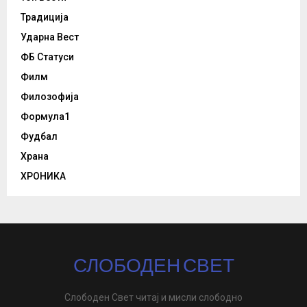
Традиција
Ударна Вест
ФБ Статуси
Филм
Филозофија
Формула1
Фудбал
Храна
ХРОНИКА
СЛОБОДЕН СВЕТ
Слободен Свет читај и мисли слободно