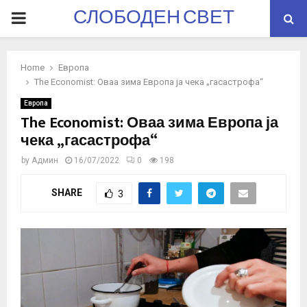
СЛОБОДЕН СВЕТ
PRIMARY
MENU
Home
Европа
The Economist: Оваа зима Европа ја чека „гасастрофа“
Европа
The Economist: Оваа зима Европа ја
чека „гасастрофа“
by
Админ
16/07/2022
0
198
SHARE
3