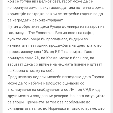
кои се тргува низ целиот свет, гасот може да се
испорачува само преку гасоводот или во течна форма,
користејќи постројки за кои се потребни години за да
се изградат и реконфигурираат.
Путин добро знае дека Русија доминира на пазарот на
гас, пишува The Economist. Без извозот на нафта,
руската економија би пропаднала, бидејќи во
изминатите пет години, продажбата на црно злато во
просек изнесувала 10% од БДП на земјата. Гасот
сочинува само 2%, па Кремљ може и без него, па
веруваат дека со вртење на чешмата повеќе и штетат
на Европа отколку на себе.
Пред неколку недели, можеби изгледаше дека Европа
може да го избегне најлошото сценарио со
зголемување на снабдувањето со ЛНГ од САД и од
други места и создавање резерви. Но, сега ситуацијата
се влоши. Причината за тоа беа проблемите во
складиштата за гас во Норвешка и топлото време, што