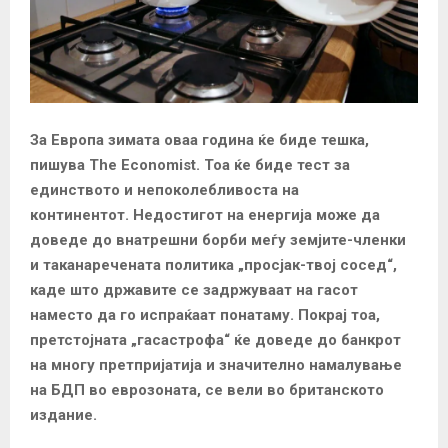
За Европа зимата оваа година ќе биде тешка,
пишува The Economist. Тоа ќе биде тест за
единството и непоколебливоста на
континентот. Недостигот на енергија може да
доведе до внатрешни борби меѓу земјите-членки
и таканаречената политика „просјак-твој сосед“,
каде што државите се задржуваат на гасот
наместо да го испраќаат понатаму.
Покрај тоа,
претстојната „гасастрофа“ ќе доведе до банкрот
на многу претпријатија и значително намалување
на БДП во еврозоната, се вели во британското
издание.