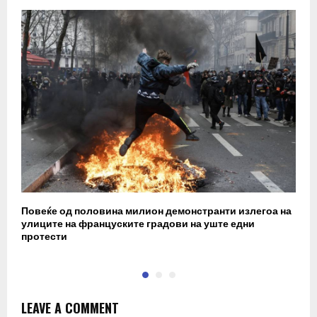
Повеќе од половина милион демонстранти излегоа на
П
улиците на француските градови на уште едни
в
протести
LEAVE A COMMENT