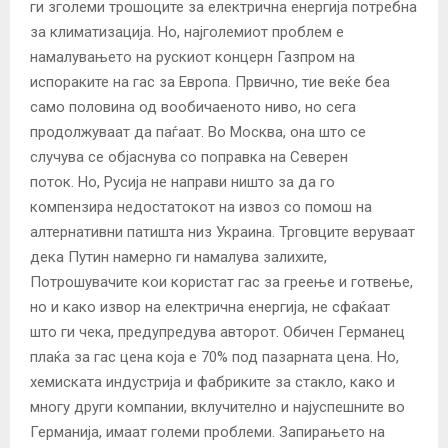
ги зголеми трошоците за електрична енергија потребна
за климатизација. Но, најголемиот проблем е
намалувањето на рускиот концерн Газпром на
испораките на гас за Европа. Првично, тие веќе беа
само половина од вообичаеното ниво, но сега
продолжуваат да паѓаат. Во Москва, она што се
случува се објаснува со поправка на Северен
поток. Но, Русија не направи ништо за да го
компензира недостатокот на извоз со помош на
алтернативни патишта низ Украина. Трговците веруваат
дека Путин намерно ги намалува залихите,
Потрошувачите кои користат гас за греење и готвење,
но и како извор на електрична енергија, не сфаќаат
што ги чека, предупредува авторот. Обичен Германец
плаќа за гас цена која е 70% под пазарната цена. Но,
хемиската индустрија и фабриките за стакло, како и
многу други компании, вклучително и најуспешните во
Германија, имаат големи проблеми. Запирањето на