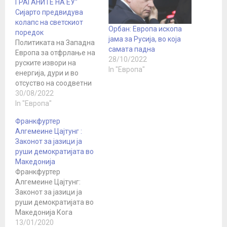
ГРАЃАНИТЕ НА ЕУ“
Сијарто предвидува
колапс на светскиот
Орбан: Европа ископа
поредок
јама за Русија, во која
Политиката на Западна
самата падна
Европа за отфрлање на
28/10/2022
руските извори на
In "Европа"
енергија, дури и во
отсуство на соодветни
алтернативи, може да
30/08/2022
доведе до колапс на
In "Европа"
системот кога јавноста
Франкфуртер
ќе остане без греење
Алгемеине Цајтунг :
оваа зима, предупреди
Законот за јазици ја
унгарскиот министер за
руши демократијата во
надворешни работи
Македонија
Петер Сијарто. - За
Франкфуртер
разлика од нафтата и
Алгемеине Цајтунг:
гасот, идеолошките
Законот за јазици ја
верувања нема…
руши демократијата во
Македонија Кога
левичарски весник
13/01/2020