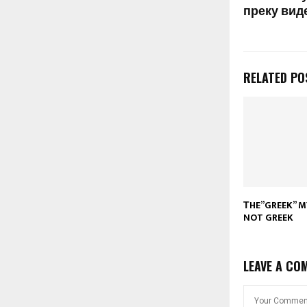
преку вид
RELATED PO
ТHE”GREEK” M
NOT GREEK
LEAVE A CO