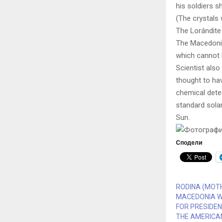
his soldiers s
(The crystals w
The Lorándite
The Macedonia
which cannot 
Scientist also
thought to hav
chemical detec
standard solar
Sun.
Сподели
RODINA (MOT
MACEDONIA W
FOR PRESIDE
THE AMERICAN