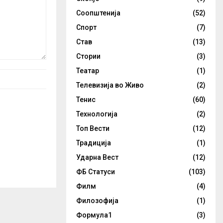
Соопштенија
(52)
Спорт
(7)
Став
(13)
Стории
(3)
Театар
(1)
Телевизија во Живо
(2)
Тенис
(60)
Технологија
(2)
Топ Вести
(12)
Традиција
(1)
Ударна Вест
(12)
ФБ Статуси
(103)
Филм
(4)
Филозофија
(1)
Формула1
(3)