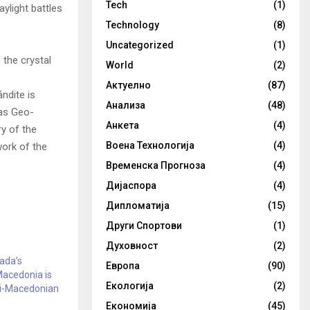
Tech
(1)
ylight battles
Technology
(8)
Uncategorized
(1)
the crystal
World
(2)
Актуелно
(87)
ándite is
Анализа
(48)
 as Geo-
Анкета
(4)
ry of the
Воена Технологија
(4)
work of the
Временска Прогноза
(4)
Дијаспора
(4)
Дипломатија
(15)
Други Спортови
(1)
Духовност
(2)
nada’s
Европа
(90)
acedonia is
Екологија
(2)
i-Macedonian
Економија
(45)