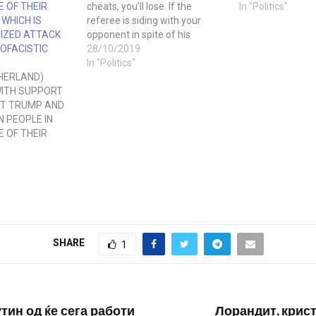
E OF THEIR
cheats, you’ll lose. If the
In "Politics"
WHICH IS
referee is siding with your
IZED ATTACK
opponent in spite of his
OFACISTIC
cheating, you’ll lose. Does this
28/10/2019
mean that I’m advocating that
In "Politics"
HERLAND)
you cheat to level the playing
ITH SUPPORT
field? No. Stop playing the
NT TRUMP AND
game. Unfortunately,…
 PEOPLE IN
E OF THEIR
WHICH IS
IZED ATTACK
OFACISTIC
Rodina
Macedonia is
lopments in the
with concern
SHARE
1
 strong support
nal freedom-
n people in
тин од ќе сега работи
Лорандит, крис