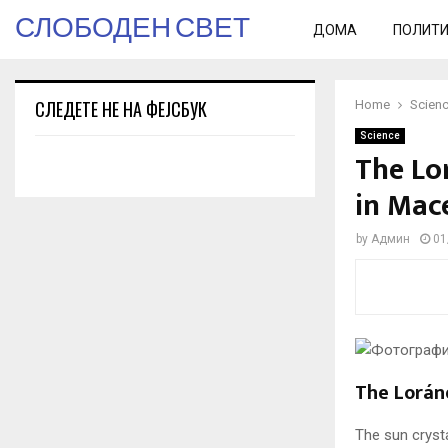
СЛОБОДЕН СВЕТ
ДОМА
ПОЛИТ
СЛЕДЕТЕ НЕ НА ФЕЈСБУК
Home
Scien
Science
The Lo
in Mac
by
Админ
01
The Loránd
The sun crysta