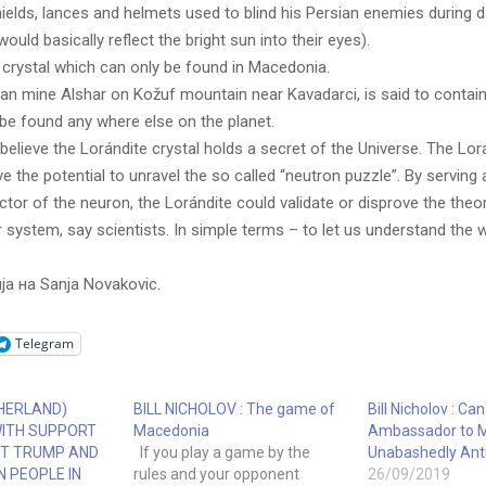
hields, lances and helmets used to blind his Persian enemies during da
ould basically reflect the bright sun into their eyes).
 crystal which can only be found in Macedonia.
n mine Alshar on Kožuf mountain near Kavadarci, is said to contain 
be found any where else on the planet.
 believe the Lorándite crystal holds a secret of the Universe. The Lor
e the potential to unravel the so called “neutron puzzle”. By serving
tor of the neuron, the Lorándite could validate or disprove the theo
 system, say scientists. In simple terms – to let us understand the 
Telegram
HERLAND)
BILL NICHOLOV : The game of
Bill Nicholov : Ca
ITH SUPPORT
Macedonia
Ambassador to M
NT TRUMP AND
If you play a game by the
Unabashedly Ant
 PEOPLE IN
rules and your opponent
26/09/2019