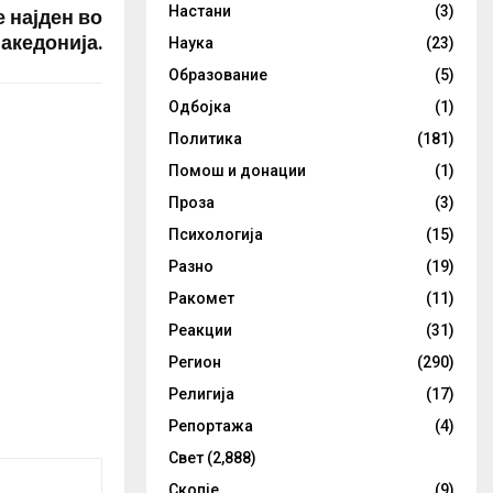
 најден во
Настани
(3)
акедонија.
Наука
(23)
Образование
(5)
Одбојка
(1)
Политика
(181)
Помош и донации
(1)
Проза
(3)
Психологија
(15)
Разно
(19)
Ракомет
(11)
Реакции
(31)
Регион
(290)
Религија
(17)
Репортажа
(4)
Свет
(2,888)
Скопје
(9)