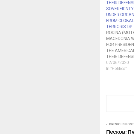
THEIR DEFENS
SOVEREIGNTY 
UNDER ORGAN
FROM GLOBAL
TERRORISTS!
RODINA (MOT
MACEDONIA W
FOR PRESIDE
THE AMERICAN
THEIR DEFENS
SOVEREIGNTY 
02/06/2020
UNDER ORGAN
In "Politics"
FROM GLOBAL
TERRORISTS! 
(Motherland) 
following deve
United States 
and expresses
for the frater
loving America
their…
PREVIOUS POST
Песков: Пу