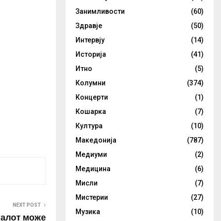
Занимливости
(60)
Здравје
(50)
Интервју
(14)
Историја
(41)
Итно
(5)
Колумни
(374)
Концерти
(1)
Кошарка
(7)
Култура
(10)
Македонија
(787)
Медиуми
(2)
Медицина
(6)
Мисли
(7)
Мистерии
(27)
NEXT POST
Музика
(10)
талот може