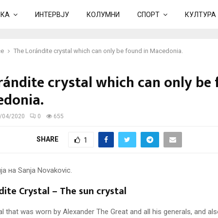
ИКА
ИНТЕРВЈУ
КОЛУМНИ
СПОРТ
КУЛТУРА
ce
The Lorándite crystal which can only be found in Macedonia.
rándite crystal which can only be
edonia.
/04/2020
0
655
SHARE
1
ite Crystal – The sun crystal
l that was worn by Alexander The Great and all his generals, and al