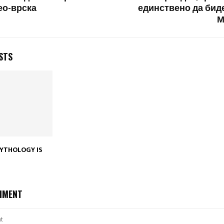
ео-врска
единствено да биде
М
STS
YTHOLOGY IS
MMENT