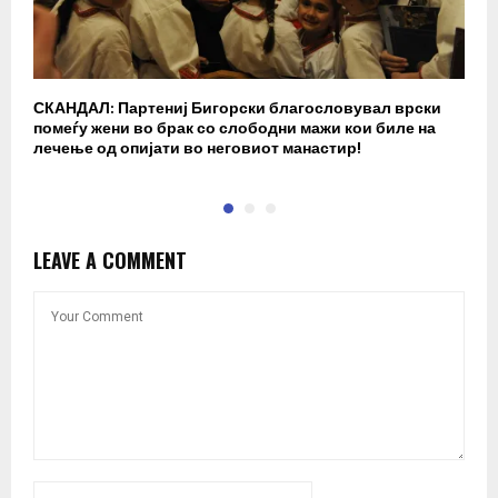
СКАНДАЛ: Партениј Бигорски благословувал врски
Б
помеѓу жени во брак со слободни мажи кои биле на
п
лечење од опијати во неговиот манастир!
LEAVE A COMMENT