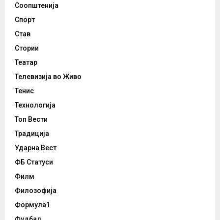
Соопштенија
Спорт
Став
Стории
Театар
Телевизија во Живо
Тенис
Технологија
Топ Вести
Традиција
Ударна Вест
ФБ Статуси
Филм
Филозофија
Формула1
Фудбал