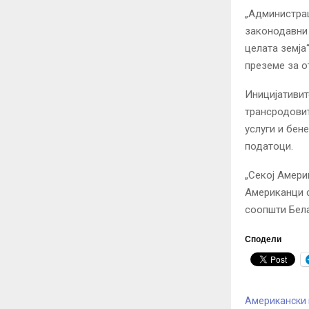
„Администрац
законодавни 
целата земја
преземе за о
Иницијативит
трансродовит
услуги и бен
податоци.
„Секој Амери
Американци с
соопшти Бела
Сподели
Американски 