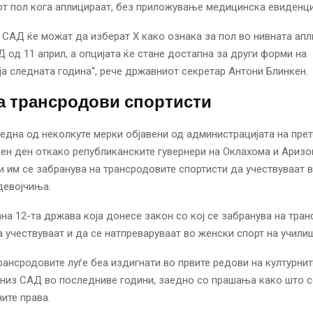
от пол кога аплицираат, без приложување медицинска евиденци
а САД ќе можат да изберат X како ознака за пол во нивната апл
 од 11 април, а опцијата ќе стане достапна за други форми на
а следната година“, рече државниот секретар Антони Блинкен.
а трансродови спортисти
една од неколкуте мерки објавени од администрацијата на пре
ден ден откако републиканските гувернери на Оклахома и Ариз
и им се забранува на трансродовите спортисти да учествуваат 
девојчиња.
на 12-та држава која донесе закон со кој се забранува на тра
 учествуваат и да се натпреваруваат во женски спорт на училиш
рансродовите луѓе беа издигнати во првите редови на културнит
 низ САД во последниве години, заедно со прашања како што с
ите права.