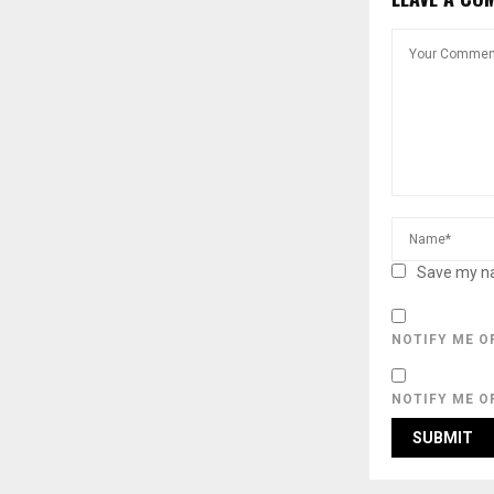
Save my na
NOTIFY ME O
NOTIFY ME O