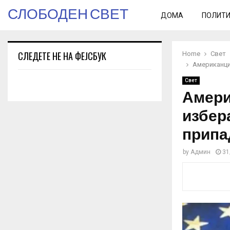
СЛОБОДЕН СВЕТ
ДОМА
ПОЛИТ
СЛЕДЕТЕ НЕ НА ФЕЈСБУК
Home
Свет
Американцит
Свет
Амери
избера
припа
by
Админ
31