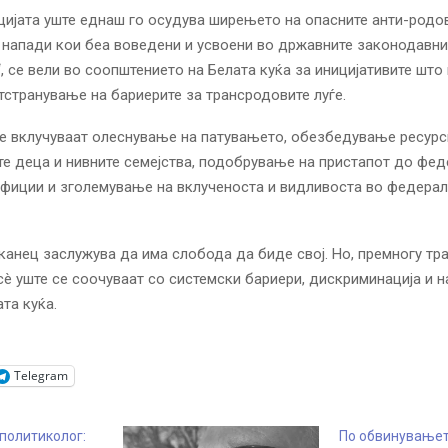
ијата уште еднаш го осудува ширењето на опасните анти-родо
напади кои беа воведени и усвоени во државните законодавни
“, се вели во соопштението на Белата куќа за иницијативите што 
тстранување на бариерите за трансродовите луѓе.
е вклучуваат олеснување на патувањето, обезбедување ресурс
е деца и нивните семејства, подобрување на пристапот до фед
ефиции и зголемување на вклученоста и видливоста во федерал
канец заслужува да има слобода да биде свој. Но, премногу т
è уште се соочуваат со системски бариери, дискриминација и н
та куќа.
Telegram
политиколог:
По обвинувањет