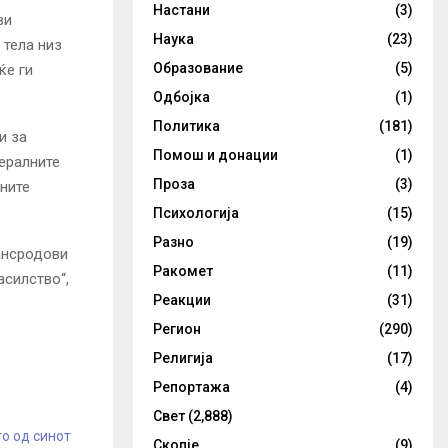
Настани
(3)
ви
Наука
(23)
 тела низ
Образование
(5)
ќе ги
Одбојка
(1)
Политика
(181)
и за
Помош и донации
(1)
ералните
Проза
(3)
ните
Психологија
(15)
Разно
(19)
рансродови
Ракомет
(11)
асилство“,
Реакции
(31)
Регион
(290)
Религија
(17)
Репортажа
(4)
Свет
(2,888)
о од синот
Скопје
(9)