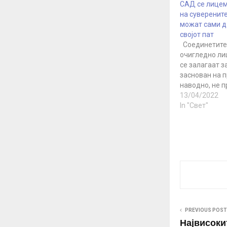
САД се лицем
на суверените
можат сами д
својот пат
Соединетите
очигледно ли
се залагаат з
заснован на п
наводно, не 
никакви „сфер
13/04/2022
пишува амери
In "Свет"
политиколог 
Катрина Ванд
напис за Ваши
Според неа, 
ги поставува 
и е слободна 
почитува,…
PREVIOUS POST
Највисоки