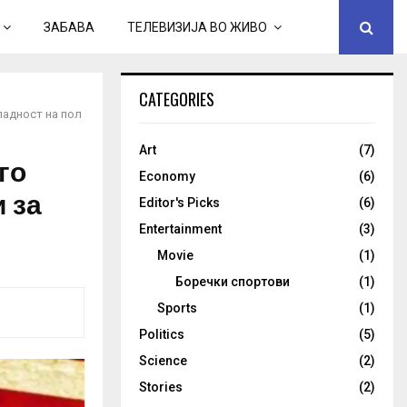
ЗАБАВА
ТЕЛЕВИЗИЈА ВО ЖИВО
CATEGORIES
падност на пол
Art
(7)
го
Economy
(6)
 за
Editor's Picks
(6)
Entertainment
(3)
Movie
(1)
Боречки спортови
(1)
Sports
(1)
Politics
(5)
Science
(2)
Stories
(2)