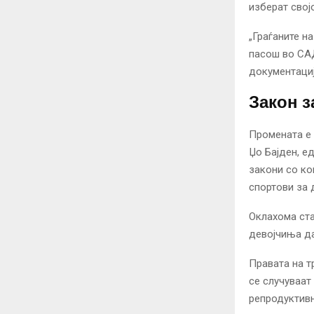
изберат свој
„Граѓаните н
пасош во САД
документациј
Закон з
Промената е 
Џо Бајден, е
закони со ко
спортови за 
Оклахома ста
девојчиња да
Правата на т
се случуваат
репродуктивн