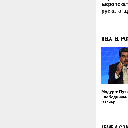
Европската
руската „
RELATED PO
Мадуро: Пут
„победнички“
Вагнер
LEAVE A CO