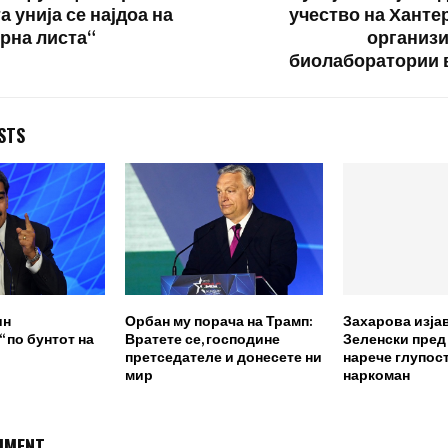
 унија се најдоа на
учество на Хантер
црна листа“
организ
биолаборатории 
STS
ин
Орбан му порача на Трамп:
Захарова изја
 по бунтот на
Вратете се, господине
Зеленски пред
претседателе и донесете ни
нарече глупост
мир
наркоман
MMENT