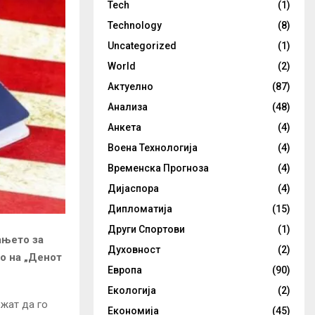
Tech
(1)
Technology
(8)
Uncategorized
(1)
World
(2)
Актуелно
(87)
Анализа
(48)
Анкета
(4)
Воена Технологија
(4)
Временска Прогноза
(4)
Дијаспора
(4)
Дипломатија
(15)
Други Спортови
(1)
ањето за
Духовност
(2)
о на „Денот
Европа
(90)
Екологија
(2)
ожат да го
Економија
(45)