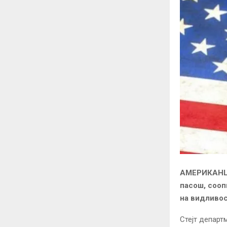
АМЕРИКАНЦИТ
пасош, сооп
на видливос
Стејт департ