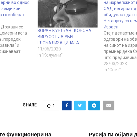
ерни во однос
на израелскиот 
 земји кои
САД негираат д
а го изберат
обидуваат да го
Нетанјаху со не
 Држави се
Израел
ЗОРАН КУРЉАН : КОРОНА
цемерни кога
Стејт департмен
ВИРУСОТ ЈА УБИ
а „поредок
одговори на об
ГЛОБАЛИЗАЦИЈАТА
равила“ и
на синот на изр
11/06/2020
признаваат
премиер дека С
In "Колумни"
и на влијание“,
што предизвика
канскиот
во земјата за да
28/03/2023
и новинарка
неговиот
In "Свет"
ен Хевел во
татко. Американ
нгтон пост.
тоа го нарекоа л
Америка самата
Newsweek цити
овие „правила“
израелски функ
да не ги
Американците 
SHARE
1
интервенирале 
внатрешните ра
неговата земја.
за протестите в
те функционери на
Русија ги објави 