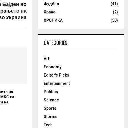
 Бajден во
Фудбал
(41)
ирањето на
Храна
(2)
во Украина
ХРОНИКА
(50)
CATEGORIES
Art
Economy
Editor's Picks
Entertainment
вите на
Politics
 МКС ги
Science
и на
Sports
Stories
Tech