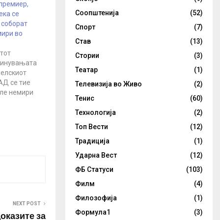
премиер,
Соопштенија
(52)
ека се
 соборат
Спорт
(7)
мири во
Став
(13)
тот
Стории
(3)
винувањата
Театар
(1)
аелскиот
АД се тие
Телевизија во Живо
(2)
ле немири
Тенис
(60)
 го сменат
Технологија
(2)
ските власти
Топ Вести
(12)
ага. Сепак,
Традиција
(1)
раше висок
ционер дека
Ударна Вест
(12)
претходно
ФБ Статуси
(103)
во
боти на
Филм
(4)
 Приказната
Филозофија
(1)
о Израел…
NEXT POST
Формула1
(3)
доказите за