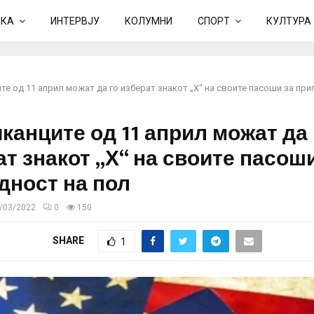
ИКА
ИНТЕРВЈУ
КОЛУМНИ
СПОРТ
КУЛТУРА
е од 11 април можат да го изберат знакот „Х“ на своите пасоши за при
канците од 11 април можат да 
т знакот „Х“ на своите пасоши
дност на пол
/03/2022
0
150
SHARE
1