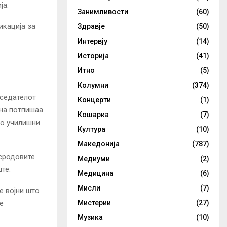
ја.
Занимливости
(60)
икација за
Здравје
(50)
Интервју
(14)
Историја
(41)
Итно
(5)
Колумни
(374)
тседателот
Концерти
(1)
она потпишаа
Кошарка
(7)
во училишни
Култура
(10)
Македонија
(787)
нсродовите
Медиуми
(2)
те.
Медицина
(6)
Мисли
(7)
е војни што
е
Мистерии
(27)
Музика
(10)