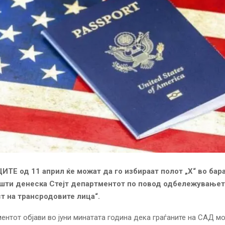
Е од 11 април ќе можат да го избираат полот „Х“ во бар
шти денеска Стејт департментот по повод одбележувањет
т на трансродовите лица“.
ментот објави во јуни минатата година дека граѓаните на САД м