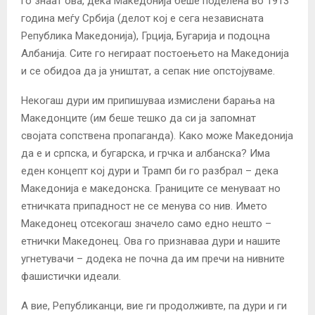
го знаат ова, дека Македонија беше поделена во 1913
година меѓу Србија (делот кој е сега независната
Република Македонија), Грција, Бугарија и подоцна
Албанија. Сите го негираат постоењето на Македонија
и се обидоа да ја уништат, а сепак ние опстојуваме.
Некогаш дури им припишуваа измислени барања на
Македонците (им беше тешко да си ја запомнат
својата сопствена пропаганда). Како може Македонија
да е и српска, и бугарска, и грчка и албанска? Има
еден концепт кој дури и Трамп би го разбрал – дека
Македонија е македонска. Границите се менуваат но
етничката припадност не се менува со нив. Името
Македонец отсекогаш значело само едно нешто –
етнички Македонец. Ова го признаваа дури и нашите
угнетувачи – додека не почна да им пречи на нивните
фашистички идеали.
А вие, Републиканци, вие ги продолживте, па дури и ги