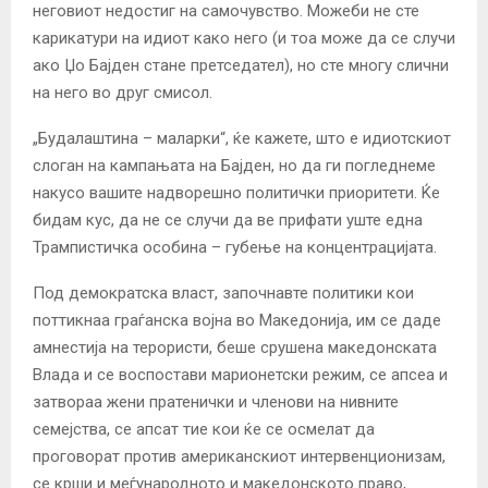
неговиот недостиг на самочувство. Можеби не сте
карикатури на идиот како него (и тоа може да се случи
ако Џо Бајден стане претседател), но сте многу слични
на него во друг смисол.
„Будалаштина – маларки“, ќе кажете, што е идиотскиот
слоган на кампањата на Бајден, но да ги погледнеме
накусо вашите надворешно политички приоритети. Ќе
бидам кус, да не се случи да ве прифати уште една
Трампистичка особина – губење на концентрацијата.
Под демократска власт, започнавте политики кои
поттикнаа граѓанска војна во Македонија, им се даде
амнестија на терористи, беше срушена македонската
Влада и се воспостави марионетски режим, се апсеа и
затвораа жени пратенички и членови на нивните
семејства, се апсат тие кои ќе се осмелат да
проговорат против американскиот интервенционизам,
се крши и меѓународното и македонското право,