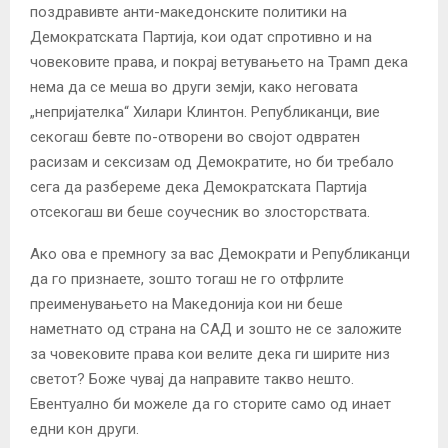
поздравивте анти-македонските политики на
Демократската Партија, кои одат спротивно и на
човековите права, и покрај ветувањето на Трамп дека
нема да се меша во други земји, како неговата
„непријателка“ Хилари Клинтон. Републиканци, вие
секогаш бевте по-отворени во својот одвратен
расизам и сексизам од Демократите, но би требало
сега да разбереме дека Демократската Партија
отсекогаш ви беше соучесник во злосторствата.
Ако ова е премногу за вас Демократи и Републиканци
да го признаете, зошто тогаш не го отфрлите
преименувањето на Македонија кои ни беше
наметнато од страна на САД и зошто не се заложите
за човековите права кои велите дека ги ширите низ
светот? Боже чувај да направите такво нешто.
Евентуално би можеле да го сторите само од инает
едни кон други.