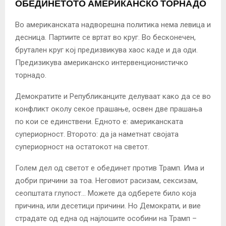
ОБЕДИНЕТОТО АМЕРИКАНСКО ТОРНАДО
Во американската надворешна политика нема левица и
десница. Партиите се вртат во круг. Во бесконечен,
брутален круг кој предизвикува хаос каде и да оди.
Предизикува американско интервенционистичко
торнадо.
Демократите и Републиканците делуваат како да се во
конфликт околу секое прашање, освен две прашања
по кои се единствени. Едното е: американската
супериорност. Второтo: да ја наметнат својата
супериорност на остатокот на светот.
Голем дел од светот е обединет против Трамп. Има и
добри причини за тоа. Неговиот расизам, сексизам,
сеопштата глупост… Можете да одберете било која
причина, или десетици причини. Но Демократи, и вие
страдате од една од најлошите особини на Трамп –