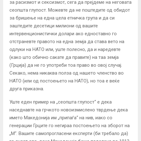
за расизмот и сексизмот, сега да прејдеме на неговата
сеопшта глупост. Можевте да не поштедите од обидот
за бришење на една цела етничка група и да си
заштедите десетици милиони од вашите
интервенционистички долари ако едноставно го
отстраневте правото на една земја да става вето на
одлуки на НАТО или, уште полесно, да и наредевте
(како што обично сакате да правите) на таа земја
(Грција) да не го употреби тоа право во овој случај.
Секако, нема никаква полза од нашето членство во
НАТО (или од постоењето на НАТО), но тоа е веќе
друга приказна.
Уште еден пример на „сеопшта глупост“ е дека
наседнавте на грчкото новоизмислено тврдење дека
името Македонија им „припаѓа“ на нив, иако со
генерации Грците го негираа постоењето на зборот на
„М“. Вашите самопрогласени експерти (би требало да)