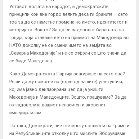
Уставот, волјата на народот, и демократските
принципи кои вие гордо велите дека ги браните – сето
тоа за да се наметне промена на името, идентитетот и
историјата. Зошто? За да се задоволат барањата на
Грција, која ставаше вето на приемот на Македонија во
НАТО доколку не се смени името на земјата во
„Северна Македонија“ и не се отфрли се што значи да
се биде Македонец.
Како Демократската Партија реагираше на сето ова?
Реши да му помогне на (еден од нашите) угнетувачи,
кој има јавно декларирана цел да ја уништи
Македонија и Македонците. Зошто, прашуваме? За да
го задоволите вашиот ненаситен и вкоренет
империјализам.
Па така, Демократи, вие сте многу послични на Трамп и
на Републиканците отколку што мислите. Зборувавме