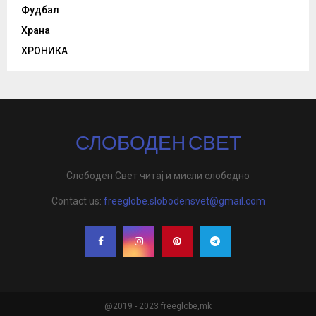
Фудбал
Храна
ХРОНИКА
СЛОБОДЕН СВЕТ
Слободен Свет читај и мисли слободно
Contact us:
freeglobe.slobodensvet@gmail.com
@2019 - 2023 freeglobe,mk