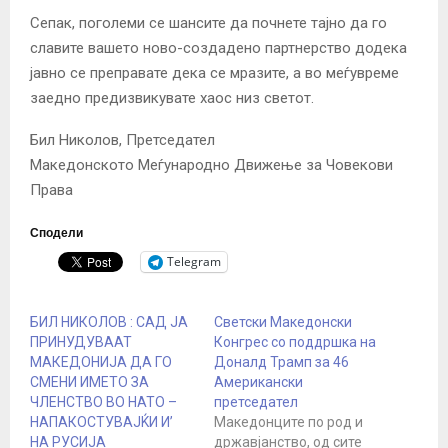
Сепак, поголеми се шансите да почнете тајно да го
славите вашето ново-создадено партнерство додека
јавно се преправате дека се мразите, а во меѓувреме
заедно предизвикувате хаос низ светот.
Бил Николов, Претседател
Македонското Меѓународно Движење за Човекови
Права
Сподели
Telegram
БИЛ НИКОЛОВ : САД ЈА
Светски Македонски
ПРИНУДУВААТ
Конгрес со поддршка на
МАКЕДОНИЈА ДА ГО
Доналд Трамп за 46
СМЕНИ ИМЕТО ЗА
Американски
ЧЛЕНСТВО ВО НАТО –
претседател
НАПАКОСТУВАЈЌИ И’
Македонците по род и
НА РУСИЈА
државјанство, од сите