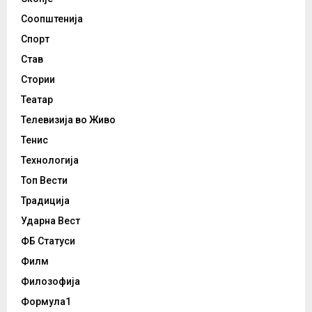
Соопштенија
Спорт
Став
Стории
Театар
Телевизија во Живо
Тенис
Технологија
Топ Вести
Традиција
Ударна Вест
ФБ Статуси
Филм
Филозофија
Формула1