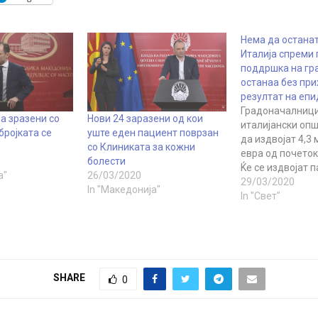
Нема да останат
Италија спреми 
поддршка на гр
останаа без при
резултат на епи
Градоначалници
на зразени со
Нови 24 заразени од кои
италијански оп
бројката се
уште еден пациент поврзан
да издвојат 4,3
со Клиниката за кожни
евра од почеток
болести
Ќе се издвојат п
а"
26/03/2020
зависност од е
29/03/2020
In "Македонија"
состојба на гра
In "Свет"
Италија подготв
4 милијарди и 3
евра за распре
општините за и
функционирање
SHARE
0
милиони евра за
помогне на оние
најголеми екон