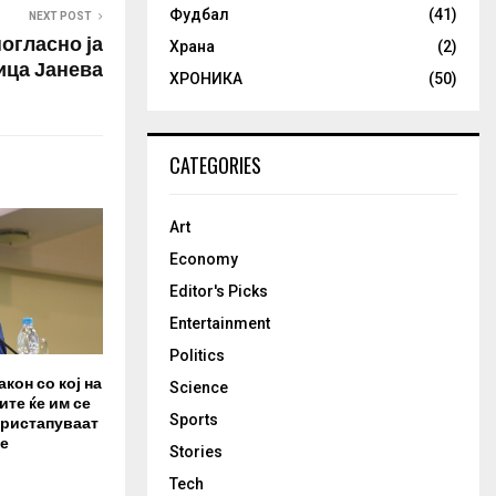
Фудбал
(41)
NEXT POST
огласно ја
Храна
(2)
ица Јанева
ХРОНИКА
(50)
CATEGORIES
Art
Economy
Editor's Picks
Entertainment
Politics
акон со кој на
Science
те ќе им се
пристапуваат
Sports
е
Stories
Tech