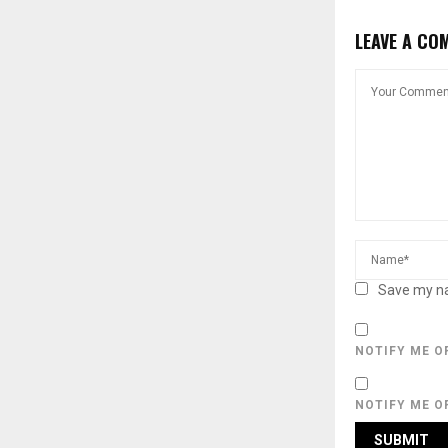
LEAVE A CO
Save my na
NOTIFY ME O
NOTIFY ME O