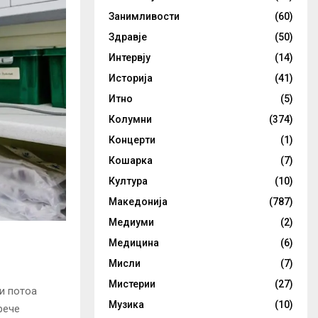
Занимливости
(60)
Здравје
(50)
Интервју
(14)
Историја
(41)
Итно
(5)
Колумни
(374)
Концерти
(1)
Кошарка
(7)
Култура
(10)
Македонија
(787)
Медиуми
(2)
Медицина
(6)
Мисли
(7)
Мистерии
(27)
и потоа
Музика
(10)
рече