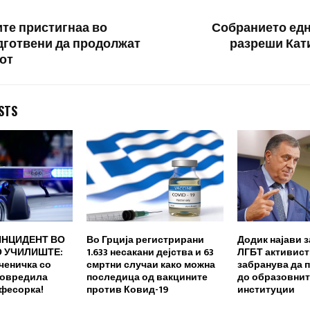
те пристигнаа во
Собранието едн
одготвени да продолжат
разреши Кат
гот
STS
ИНЦИДЕНТ ВО
Во Грција регистрирани
Додик најави з
 УЧИЛИШТЕ:
1.633 несакани дејства и 63
ЛГБТ активисти
ченичка со
смртни случаи како можна
забранува да 
повредила
последица од вакцините
до образовнит
офесорка!
против Ковид-19
институции