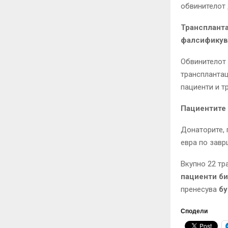
обвинителот
Транспланта
фалсификува
Обвинителот 
трансплантац
пациенти и т
Пациентите 
Донаторите, 
евра по завр
Вкупно 22 тр
пациенти би
пренесува
бу
Сподели