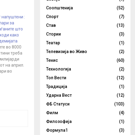
Соопштенија
(52)
Спорт
(7)
 напуштени :
пари за
Став
(13)
аѓаните што
Стории
(3)
ходи како
демијата
Театар
(1)
те во 8000
Телевизија во Живо
(2)
штини треба
 милијарди
Тенис
(60)
от на април.
Технологија
(2)
ари во
кономската
Топ Вести
(12)
ѓаните
Традиција
(1)
ува
00 милиони
Ударна Вест
(12)
делување по
ФБ Статуси
(103)
дно
Филм
(4)
 и 400
 да им
Филозофија
(1)
 со
Формула1
(3)
омски…