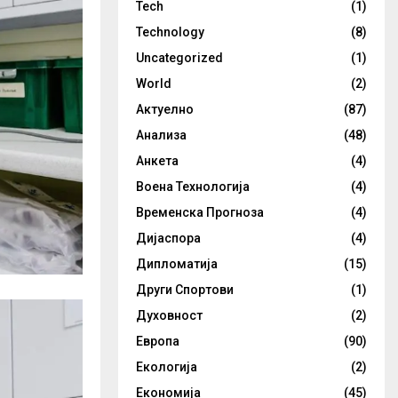
Tech
(1)
Technology
(8)
Uncategorized
(1)
World
(2)
Актуелно
(87)
Анализа
(48)
Анкета
(4)
Воена Технологија
(4)
Временска Прогноза
(4)
Дијаспора
(4)
Дипломатија
(15)
Други Спортови
(1)
Духовност
(2)
Европа
(90)
Екологија
(2)
Економија
(45)