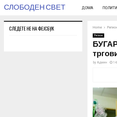
СЛОБОДЕН СВЕТ
ДОМА
ПОЛИТ
СЛЕДЕТЕ НЕ НА ФЕЈСБУК
Home
Регио
Регион
БУГАР
тргови
by
Админ
14