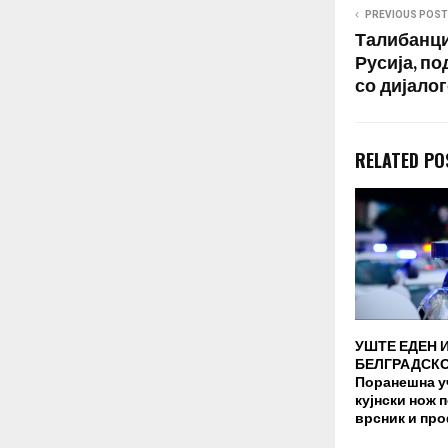
PREVIOUS POST
Талибанци
Русија, п
со дијало
RELATED PO
УШТЕ ЕДЕН 
БЕЛГРАДСКО
Поранешна у
кујнски нож 
врсник и пр