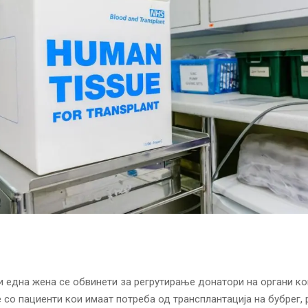
и една жена се обвинети за регрутирање донатори на органи ко
 со пациенти кои имаат потреба од трансплантација на бубрег, 