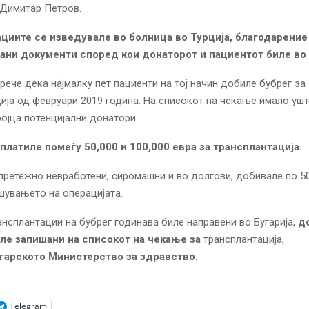
 Димитар Петров.
циите се изведувале во болница во Турција, благодарение
ни документи според кои донаторот и пациентот биле во
рече дека најмалку пет пациенти на тој начин добиле бубрег за
ија од февруари 2019 година. На списокот на чекање имало ушт
ројца потенцијални донатори.
платиле помеѓу 50,000 и 100,000 евра за трансплантација.
претежно невработени, сиромашни и во долгови, добивале по 5
шувањето на операцијата.
ансплантации на бубрег годинава биле направени во Бугарија,
д
ле запишани на списокот на чекање за
трансплантација,
гарското Министерство за здравство.
Telegram