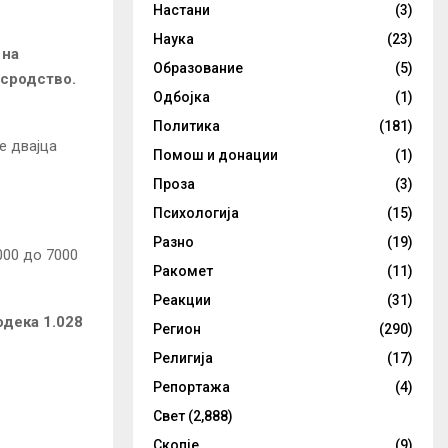
Настани
(3)
Наука
(23)
 на
Образование
(5)
 сродство.
Одбојка
(1)
Политика
(181)
е двајца
Помош и донации
(1)
Проза
(3)
Психологија
(15)
Разно
(19)
000 до 7000
Ракомет
(11)
Реакции
(31)
одека 1.028
Регион
(290)
Религија
(17)
Репортажа
(4)
Свет
(2,888)
Скопје
(9)