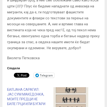
и шифриран број, а ние сме обележани само како коси
црти (////)! Плус ќе бидеме нападнати од инвазија на
мигранти, кај да е, ги подготвуваат фашистите
документите и флаери со текстови за перење на
мозоци на северџаните. А, ние и вртиме глава на
вистината која не чека пред нас! Е, од тој пекол нема
бегање, евентуално една торба и бегање надвор преку
граница за спас, а овдека нашите имоти ќе бидат
окупирани и одземени.. Не верувате, добро!!
Виолета Петковска
Сподели
Telegram
БИЛЈАНА САРАГИЛ :
ЈАС СУМ МАКЕДОНКА,
МОИТЕ ПРЕДЦИ НЕ
БИЛЕ ГРЦИ ИЛИ БУГАРИ