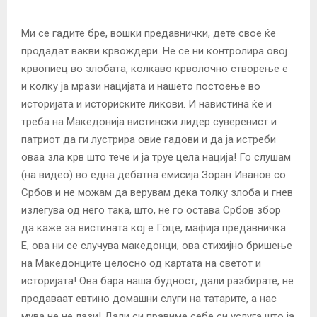
Ми се гадите бре, вошки предавнички, дете свое ќе
продадат вакви крвождери. Не се ни контролира овој
крвопиец во злобата, колкаво крволочно створење е
и колку ја мрази нацијата и нашето постоење во
историјата и историските ликови. И навистина ќе и
треба на Македонија вистински лидер суверенист и
патриот да ги лустрира овие гадови и да ја истреби
оваа зла крв што тече и ја труе цела нација! Го слушам
(на видео) во една дебатна емисија Зоран Иванов со
Србов и не можам да верувам дека толку злоба и гнев
излегува од него така, што, не го остава Србов збор
да каже за вистината кој е Гоце, мафија предавничка.
Е, ова ни се случува македонци, ова стихијно бришење
на Македонците целосно од картата на светот и
историјата! Ова бара наша будност, дали разбирате, не
продаваат евтино домашни слуги на татарите, а нас
мува не не лази! Дали си правиме себе си услуга што ја