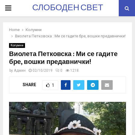
СЛОБОДЕН СВЕТ
PRIMARY
MENU
Home
Колумни
Виолета Петковска : Ми се гадите бре, вошки предавнички!
Колумни
Виолета Петковска : Ми се гадите
бре, вошки предавнички!
by
Админ
02/10/2019
0
1218
SHARE
1