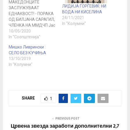
МАКЕДОНЦИТЕ
ЛИДИЈА ЃОРЃЕВИЌ: НИ
ЗАСЛУЖУВААТ
ВОДА НИ КИСЕЛИНА
ЕДНАКВОСТ! - ПОРАКА
24/11/2021
ОД БИЛЈАНА САРАГИЛ,
In "Колумни"
ЧЛЕНКА НА ММДЧП Јас
сум МАКЕДОНКА. Моите
10/05/2020
предци НЕ биле Грци
In "Соопштенија"
или Бугари. За жал,
Мишко Ливрински :
Грците и Бугарите се
СЕЛО БЕЗ КУЧИЊА
наши угнетувачи. Јас
13/10/2019
дефинитивно НЕ сум
In "Колумни"
ниту Северно-
Македонка. Не ги
признавам
политичарите кои
сакаат да го пропадат
моето име, етничка
SHARE
1
припадност, јазик и…
PREVIOUS POST
Црвена звезда заработи дополнителни 2,7