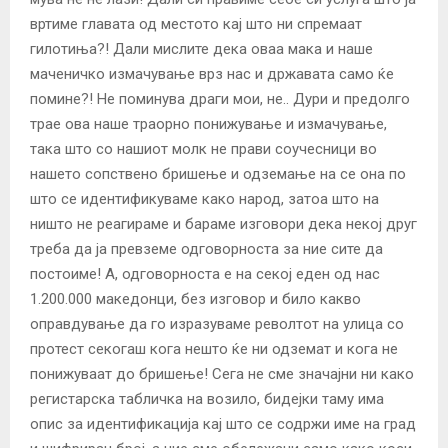
вртиме главата од местото кај што ни спремаат
гилотиња?! Дали мислите дека оваа мака и наше
маченичко измачување врз нас и државата само ќе
помине?! Не поминува драги мои, не.. Дури и предолго
трае ова наше траорно понижување и измачување,
така што со нашиот молк не прави соучесници во
нашето сопствено бришење и одземање на се она по
што се идентификуваме како народ, затоа што на
ништо не реагираме и бараме изговори дека некој друг
треба да ја превземе одговорноста за ние сите да
постоиме! А, одговорноста е на секој еден од нас
1.200.000 македонци, без изговор и било какво
оправдување да го изразуваме револтот на улица со
протест секогаш кога нешто ќе ни одземат и кога не
понижуваат до бришење! Сега не сме значајни ни како
регистарска табличка на возило, бидејки таму има
опис за идентификација кај што се содржи име на град