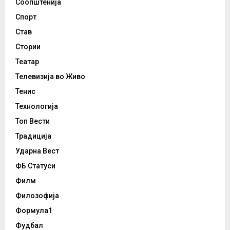
Соопштенија
Спорт
Став
Стории
Театар
Телевизија во Живо
Тенис
Технологија
Топ Вести
Традиција
Ударна Вест
ФБ Статуси
Филм
Филозофија
Формула1
Фудбал