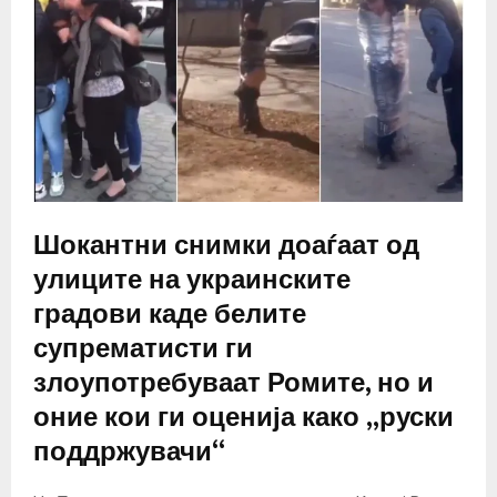
Шокантни снимки доаѓаат од
улиците на украинските
градови каде белите
супрематисти ги
злоупотребуваат Ромите, но и
оние кои ги оценија како „руски
поддржувачи“