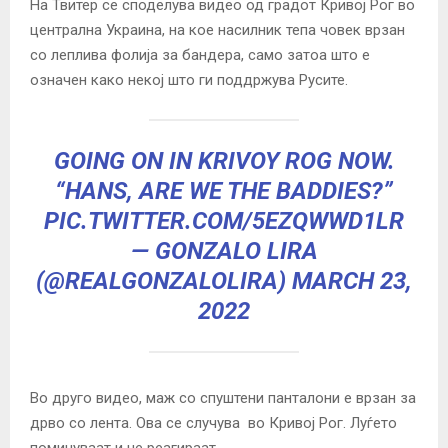
На Твитер се споделува видео од градот Кривој Рог во
централна Украина, на кое насилник тепа човек врзан
со леплива фолија за бандера, само затоа што е
означен како некој што ги поддржува Русите.
GOING ON IN KRIVOY ROG NOW.
“HANS, ARE WE THE BADDIES?”
PIC.TWITTER.COM/5EZQWWD1LR
— GONZALO LIRA
(@REALGONZALOLIRA)
MARCH 23,
2022
Во друго видео, маж со спуштени панталони е врзан за
дрво со лента.
Ова се случува во Кривој Рог.
Луѓето
поминуваат и не реагираат.