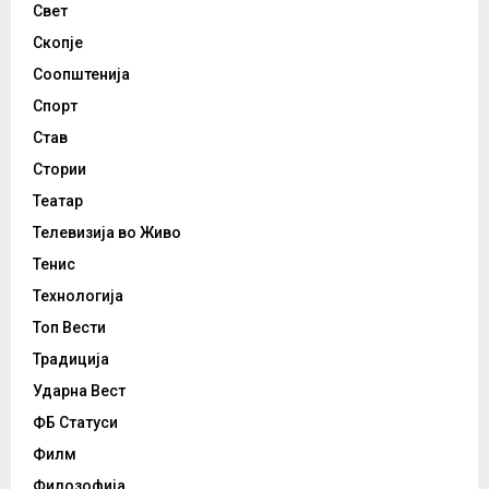
Свет
Скопје
Соопштенија
Спорт
Став
Стории
Театар
Телевизија во Живо
Тенис
Технологија
Топ Вести
Традиција
Ударна Вест
ФБ Статуси
Филм
Филозофија