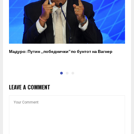
Мадуро: Путин „победнички“ по бунтот на Вагнер
О
п
LEAVE A COMMENT