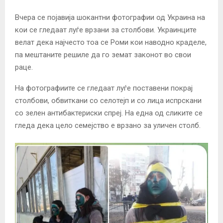
Вчера се појавија шокантни фотографии од Украина на
кои се гледаат луѓе врзани за столбови. Украинците
велат дека најчесто тоа се Роми кои наводно краделе,
па мештаните решиле да го земат законот во свои
раце.
На фотографиите се гледаат луѓе поставени покрај
столбови, обвиткани со селотејп и со лица испрскани
со зелен антибактериски спреј. На една од сликите се
гледа дека цело семејство е врзано за уличен столб.