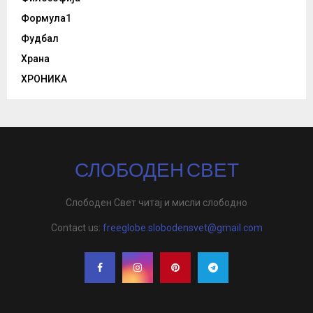
Формула1
Фудбал
Храна
ХРОНИКА
СЛОБОДЕН СВЕТ
Слободен Свет читај и мисли слободно
Contact us:
freeglobe.slobodensvet@gmail.com