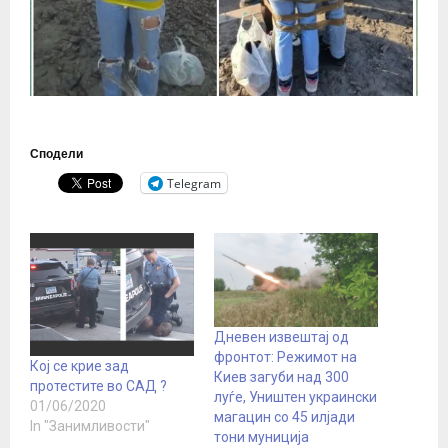
Сподели
Telegram
Дневен извештај од
фронтот: Режимот на
Кој се крие зад
Киев загуби над 300
протестите во САД ?
луѓе, Уништен украински
01/06/2020
магацин со 45 илјади
In "Занимливости"
тони муниција