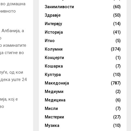
е во домашна
Занимливости
(60)
 нивното
Здравје
(50)
Интервју
(14)
 Албанија, а
Историја
(41)
о
Итно
(5)
о изминатите
Колумни
(374)
да стигне во
Концерти
(1)
Кошарка
(7)
уѓе, од кои
Култура
(10)
 дека уште 24
Македонија
(787)
Медиуми
(2)
ја, кој е
Медицина
(6)
во
Мисли
(7)
Мистерии
(27)
Музика
(10)