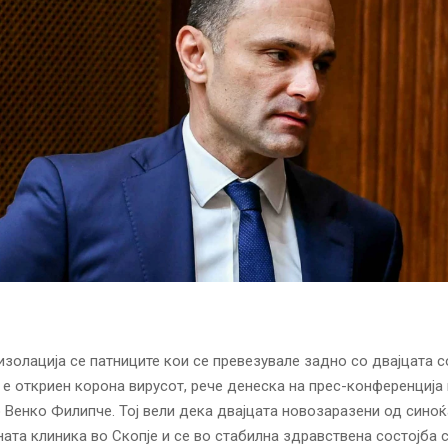
золација се патниците кои се превезувале задно со двајцата 
а е откриен корона вирусот, рече денеска на прес-конференција
 Венко Филипче. Тој вели дека двајцата новозаразени од синоќ
ата клиника во Скопје и се во стабилна здравствена состојба 