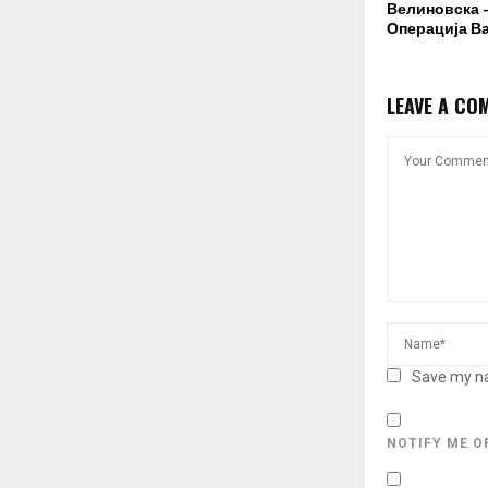
Велиновска –
Операција В
LEAVE A CO
Save my na
NOTIFY ME O