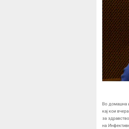
Во домашна и
кај кои вчер
за здравство
на Инфективн