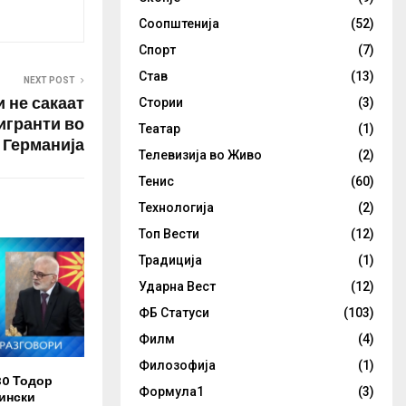
Соопштенија
(52)
Спорт
(7)
Став
(13)
NEXT POST
 не сакаат
Стории
(3)
игранти во
Театар
(1)
Германија
Телевизија во Живо
(2)
Тенис
(60)
Технологија
(2)
Топ Вести
(12)
Традиција
(1)
Ударна Вест
(12)
ФБ Статуси
(103)
Филм
(4)
Филозофија
(1)
30 Тодор
Формула1
(3)
ински