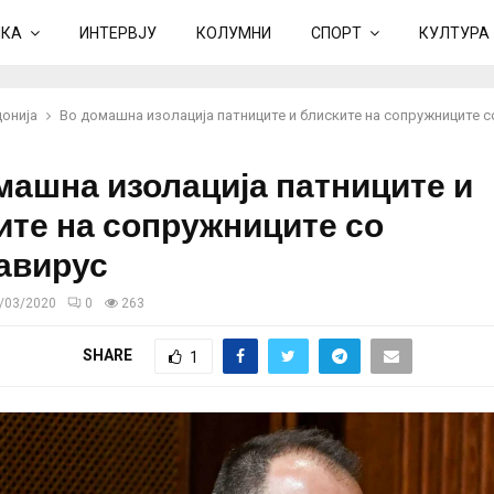
ИКА
ИНТЕРВЈУ
КОЛУМНИ
СПОРТ
КУЛТУРА
онија
Во домашна изолација патниците и блиските на сопружниците 
машна изолација патниците и
ите на сопружниците со
авирус
/03/2020
0
263
SHARE
1