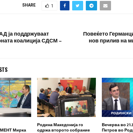
SHARE
1
САД ја поддржуваат
Повеќето Германци
ната коалиција СДСМ –
нов прилив на м
STS
Родина Македонија го
Вечерва во 21.
МЕНТ Мирка
одржа второто собрание
Петров во Род