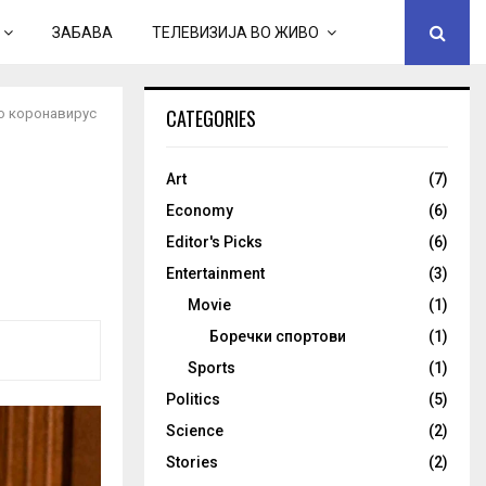
ЗАБАВА
ТЕЛЕВИЗИЈА ВО ЖИВО
CATEGORIES
со коронавирус
Art
(7)
Economy
(6)
Editor's Picks
(6)
Entertainment
(3)
Movie
(1)
Боречки спортови
(1)
Sports
(1)
Politics
(5)
Science
(2)
Stories
(2)