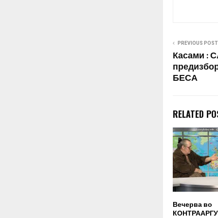
Бугарија…
PREVIOUS POST
Касами : 
предизбор
БЕСА
RELATED PO
Вечерва во
КОНТРААРГУ