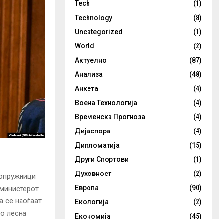
Tech
(1)
Technology
(8)
Uncategorized
(1)
World
(2)
Актуелно
(87)
Анализа
(48)
Анкета
(4)
Воена Технологија
(4)
Временска Прогноза
(4)
Дијаспора
(4)
Дипломатија
(15)
Други Спортови
(1)
Духовност
(2)
сопружници
Европа
(90)
 министерот
а се наоѓаат
Екологија
(2)
со лесна
Економија
(45)