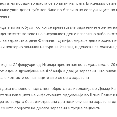
еста, но поради возраста се во ризична група. Епидемиолозит
авиле уште девет луѓе кои било во близина на сопружниците во
веење.
иците во автобусот со кој се превезувале заразените е жител на
идентитетот во текот на вчерашниот ден е известено албанскот
 за здравство, рече Филипче. Тој информираше дека возачот в
ви повторно заминал на тура за Италија, а денеска се очекува 
 кој на 27 февруари од Италија пристигнал во земјава имало 28 л
от, еден е државјанин на Албанија и двајца заразени, што значи
мале контакти со патниците што се сега заразени.
 дека целосно е подготвен објектот за изолација во Демир Капи
телен капацитет на инфективните одделенија во Штип, Велес и 
ра во земјата беа регистрирани два нови случаи на заразени од
 со што бројката на досега заразени е тројца пациенти.