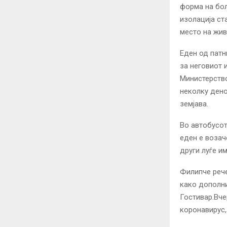
форма на бол
изолација ст
место на жи
Еден од патн
за неговиот 
Министерство
неколку дено
земјава.
Во автобусот
еден е возач
други луѓе и
Филипче рече
како дополни
Гостивар.Вче
коронавирус,