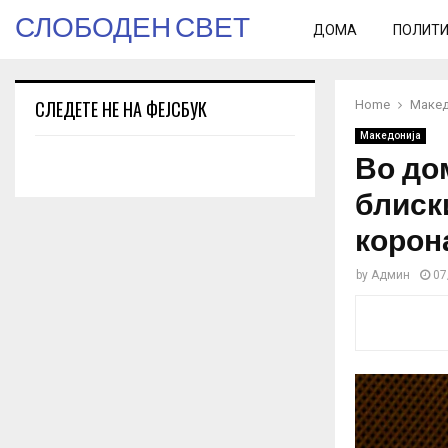
СЛОБОДЕН СВЕТ
ДОМА
ПОЛИТ
СЛЕДЕТЕ НЕ НА ФЕЈСБУК
Home
Макед
Македонија
Во до
блиск
корон
by
Админ
07