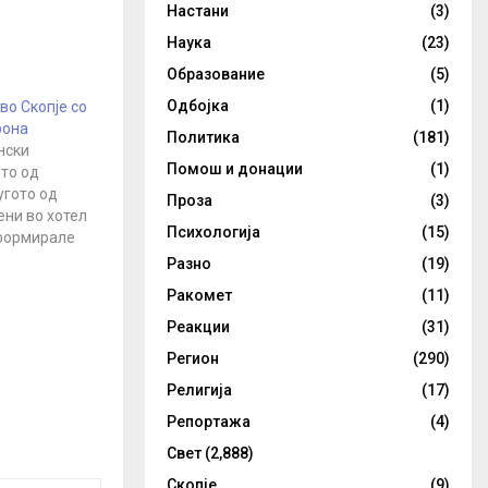
Настани
(3)
Наука
(23)
Образование
(5)
Одбојка
(1)
во Скопје со
рона
Политика
(181)
нски
Помош и донации
(1)
то од
угото од
Проза
(3)
ени во хотел
Психологија
(15)
нформирале
власти во
Разно
(19)
ќе три дена
Ракомет
(11)
 на
оцедура е
Реакции
(31)
али станува
Регион
(290)
ирус или не,
денешната
Религија
(17)
ија
Репортажа
(4)
здравство…
Свет
(2,888)
Скопје
(9)