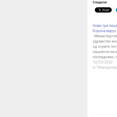
Сподели
Нови три лица
Корона вирус
Министерств
здравство ин
од осумте те
пациенти на 
попладнево, 
на семејствот
10/03/2020
сопружниците
In "Македониј
се позитивни,
петмина се н
коронавирусо
денешната п
прес-конфере
министерот В
соопшти дека
осум пациент
пациент кој п