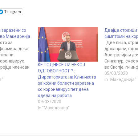
Telegram
 заразени со
Двајца странци 
 во Македонија
симптоми на ко
ото за
Две лица, стра
формира дека
државјани, едно
стирани
Австралија и др
коронавирус
Сингапур, смест
ЌЕ ПОДНЕСЕ ЛИ НЕКОЈ
тројца членови
во Скопје, ги и
ОДГОВОРНОСТ ? :
о на
здравствените 
05/03/2020
Директорката на Клиниката
 од Дебарско
а"
земјава дека ве
In "Македонија"
за кожни болести заразена
 а другите
имаат симптоми
со коронавирус пет дена
егативни на
настинка. Во пр
одела на работа
т. На
утврдувањето д
09/03/2020
опладневна
збор за корона в
In "Македонија"
нција
информира на 
енко Филипче
прес-конференц
 се испитуваат
министерот за 
и – еден
рестојувал во