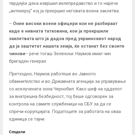
тврдејќи дека извршил велепредавство и го нарече
„антихерој“ кој ја прекршил неговата воена заклетва.
–
Оние високи воени офицери кои не разбираат
каде е нивната татковина, кои ја прекршиле
заклетвата што ја дадоа пред украинскиот народ
да ја заштитат нашата земја, ќе останат без своите
чинови
– рече тогаш Зеленски. Наумов имал чин
бригаден генерал.
Претходно, Наумов работеше во Јавното
обвинителство и во Државната агенција за управување
со исклучената зона Чернобил. Како шеф на одделот
за внатрешна безбедност, тој беше одговорен за
контрола на самите службеници на СБУ за да се
спречи корупцијата. Податоците за работата на оваа
единица се тајни.
Сподели