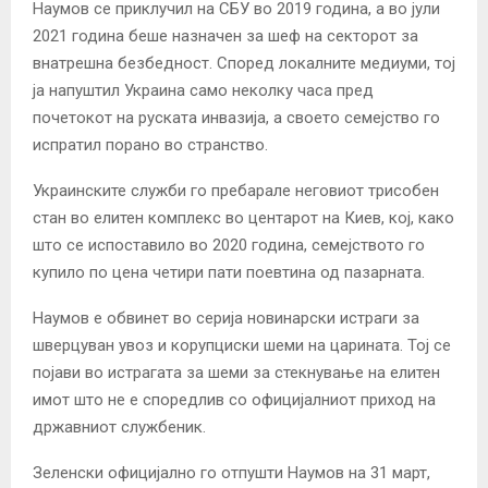
Наумов се приклучил на СБУ во 2019 година, а во јули
2021 година беше назначен за шеф на секторот за
внатрешна безбедност. Според локалните медиуми, тој
ја напуштил Украина само неколку часа пред
почетокот на руската инвазија, а своето семејство го
испратил порано во странство.
Украинските служби го пребарале неговиот трисобен
стан во елитен комплекс во центарот на Киев, кој, како
што се испоставило во 2020 година, семејството го
купило по цена четири пати поевтина од пазарната.
Наумов е обвинет во серија новинарски истраги за
шверцуван увоз и корупциски шеми на царината. Тој се
појави во истрагата за шеми за стекнување на елитен
имот што не е споредлив со официјалниот приход на
државниот службеник.
Зеленски официјално го отпушти Наумов на 31 март,