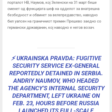
порталот НВ, Наумов, кој Зеленски на 31 март беше
сменет од функцијата шеф на одделот за внатрешна
безбедност и обвинет за велепредавство, наводно
бил уапсен на граничниот премин Прешево заедно со
германски државјанин, кој наводно е негов возач.
⚡️ UKRAINSKA PRAVDA: FUGITIVE
SECURITY SERVICE EX-GENERAL
REPORTEDLY DETAINED IN SERBIA.
ANDRIY NAUMOV, WHO HEADED
THE AGENCY’S INTERNAL SECURITY
DEPARTMENT, LEFT UKRAINE ON
FEB. 23, HOURS BEFORE RUSSIA
LAUNCHED ITS FULL-SCALE