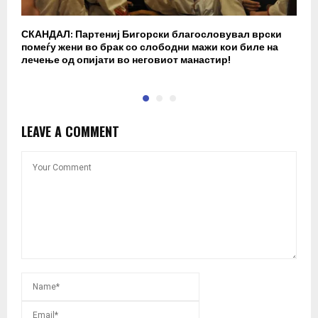
СКАНДАЛ: Партениј Бигорски благословувал врски
Б
помеѓу жени во брак со слободни мажи кои биле на
п
лечење од опијати во неговиот манастир!
LEAVE A COMMENT