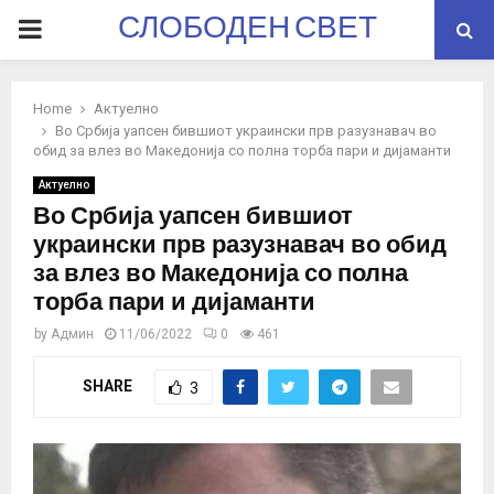
СЛОБОДЕН СВЕТ
PRIMARY
MENU
Home
Актуелно
Во Србија уапсен бившиот украински прв разузнавач во
обид за влез во Македонија со полна торба пари и дијаманти
Актуелно
Во Србија уапсен бившиот
украински прв разузнавач во обид
за влез во Македонија со полна
торба пари и дијаманти
by
Админ
11/06/2022
0
461
SHARE
3