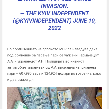
INVASION.
— THE KYIV INDEPENDENT
(@KYIVINDEPENDENT)
JUNE 10,
2022
Во соопштението на српското МВР се наведува дека
под сомнение за перење пари се уапсени Германецот
А.А. и украинецот А.Н. Полицијата во нивниот
автомобил, управуван од А.А, пронашла непријавени
пари – 607.990 евра и 124.924 долари во готовина, како
и два смарагди.