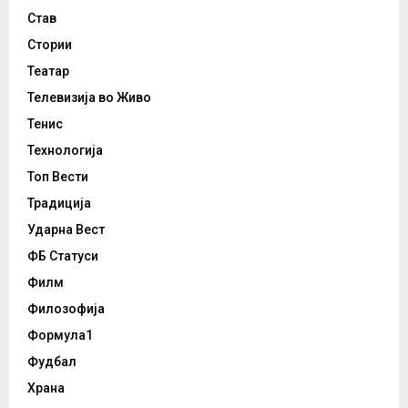
Став
Стории
Театар
Телевизија во Живо
Тенис
Технологија
Топ Вести
Традиција
Ударна Вест
ФБ Статуси
Филм
Филозофија
Формула1
Фудбал
Храна