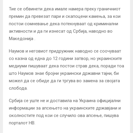
Тие се обвинети дека имале намера преку граничниот
премин да превезат пари и скапоцени камења, за кои
постои сомневање дека потекнуваат од криминални
активности и да ги изнесат од Србија, наводно во
Македонија
.
Наумов и неговиот придружник наводно се соочуваат
со
казна
од една до 12 години затвор, но украинските
медиуми пишуваат дека постои страв дека, поради тоа
што Наумов знае бројни украински државни тајни, би
можел да се обиде да ги тргува во замена за својата
слобода.
Србија се уште не и доставила на Украина официјални
информации за апсењето на украинските државјани и
околностите под кои се случило ова апсење, пишува
порталот НВ.