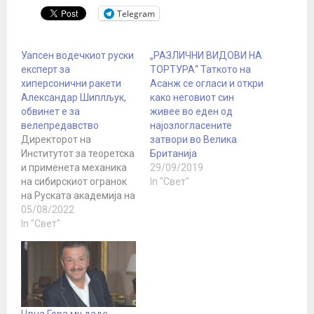
Telegram
Уапсен водечкиот руски
„РАЗЛИЧНИ ВИДОВИ НА
експерт за
ТОРТУРА“ Таткото на
хиперсонични ракети
Асанж се огласи и откри
Александар Шиплљук,
како неговиот син
обвинет е за
живее во еден од
велепредавство
најозлогласените
Директорот на
затвори во Велика
Институтот за теоретска
Британија
и применета механика
29/09/2019
на сибирскиот огранок
In "Свет"
на Руската академија на
науките Александар
05/08/2022
Шипљук е уапсен под
In "Свет"
обвинение за
велепредавство, изјави
во петокот за ТАСС
научниот директор на
институтот Василиј
Фомин. „Во институтот
Црна Гора му даде