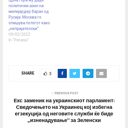
беа спроведени
политички азил на
истражни активности.
милијардер баран од
Тие се поврзани со
Русија: Москва го
нашиот директор
опишува потегот како
Александар Шипљук,
„непријателски“
кој…
09/02/2022
In "Регион"
SHARE
3
PREVIOUS POST
Екс заменик на украинскиот парламент:
Сведочењето на Украинец кој избегна
егзекуција од неговите служби ќе биде
„изненадување“ за Зеленски