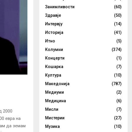
Занимливости
(60)
Здравје
(50)
Интервју
(14)
Историја
(41)
Итно
(5)
Колумни
(374)
Концерти
(1)
Кошарка
(7)
Култура
(10)
Македонија
(787)
Медиуми
(2)
Медицина
(6)
Мисли
(7)
д 2000
Мистерии
(27)
00 евра на
бам да земам
Музика
(10)