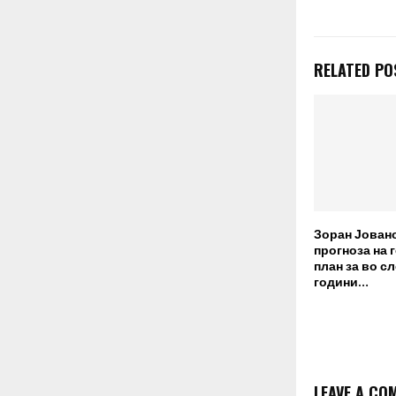
RELATED PO
Зоран Јовано
прогноза на 
план за во с
години…
LEAVE A CO