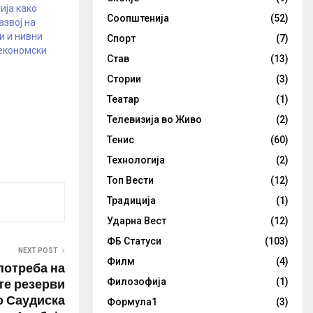
ија како
Соопштенија
(52)
азвој на
и и нивни
Спорт
(7)
 економски
Став
(13)
Стории
(3)
Театар
(1)
Телевизија во Живо
(2)
Тенис
(60)
Технологија
(2)
Топ Вести
(12)
Традиција
(1)
Ударна Вест
(12)
ФБ Статуси
(103)
NEXT POST
Филм
(4)
потреба на
те резерви
Филозофија
(1)
о Саудиска
Формула1
(3)