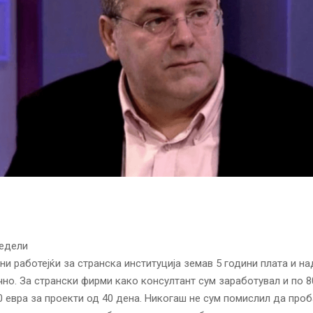
недели
ни работејќи за странска институција земав 5 години плата и на
но. За странски фирми како консултант сум заработувал и по 8
00 евра за проекти од 40 дена. Никогаш не сум помислил да про