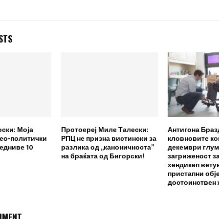
STS
ски: Моја
Протоереј Миле Талески:
Антигона Браз
гео-политички
РПЦ не призна вистински за
кловновите кои
ледниве 10
разлика од ,,каноничноста”
декември глум
на браќата од Бигорски!
загриженост за
хендикеп вету
пристапни обје
достоинствен
MMENT