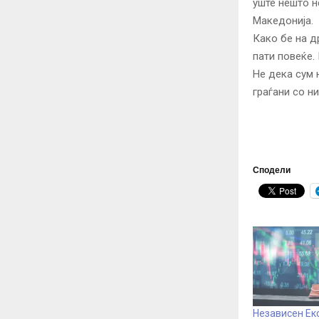
уште нешто н
Македонија.
Како бе на д
пати повеќе.
Не дека сум 
граѓани со ни
Сподели
Независен Ек