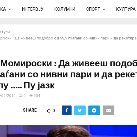
ИКА
ИНТЕРВЈУ
КОЛУМНИ
СПОРТ
КУЛТУРА
атуси
оски : Да живееш подобро од 99,9 граѓани со нивни пари и да рекетира
 Момироски : Да живееш подо
раѓани со нивни пари и да рек
у ….. Пу јазк
/09/2019
0
554
SHARE
0