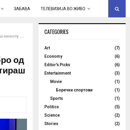
ЗАБАВА
ТЕЛЕВИЗИЈА ВО ЖИВО
CATEGORIES
ш наоколу …..
Art
(7)
бро од
Economy
(6)
Editor's Picks
(6)
етираш
Entertainment
(3)
Movie
(1)
Боречки спортови
(1)
Sports
(1)
Politics
(5)
Science
(2)
Stories
(2)