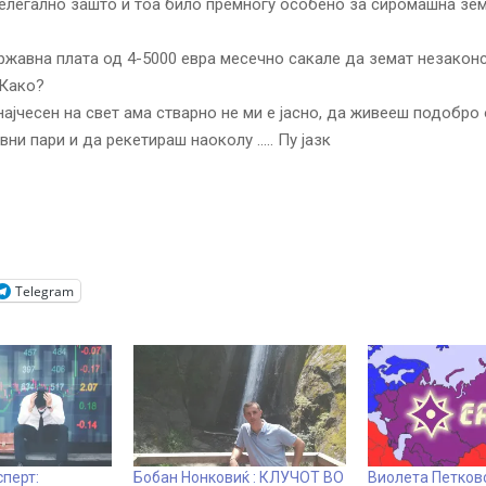
елегално зашто и тоа било премногу особено за сиромашна зем
ржавна плата од 4-5000 евра месечно сакале да земат незаконс
 Како?
најчесен на свет ама стварно не ми е јасно, да живееш подобро 
вни пари и да рекетираш наоколу ….. Пу јазк
Telegram
сперт:
Бобан Нонковиќ : КЛУЧОТ ВО
Виолета Петковс