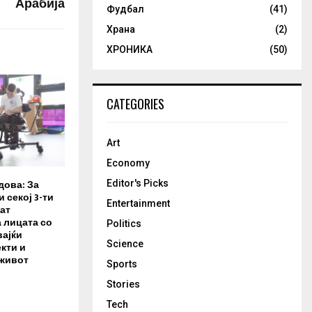
Арабија
Фудбал
(41)
Храна
(2)
ХРОНИКА
(50)
CATEGORIES
Art
Economy
дова: За
Editor's Picks
 секој 3-ти
Entertainment
ат
 лицата со
Politics
вајќи
Science
кти и
 живот
Sports
Stories
Tech