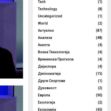
Tech
(1)
Technology
(8)
Uncategorized
(1)
World
(2)
Актуелно
(87)
Анализа
(48)
Анкета
(4)
Воена Технологија
(4)
Временска Прогноза
(4)
Дијаспора
(4)
Дипломатија
(15)
Други Спортови
(1)
Духовност
(2)
Европа
(90)
Екологија
(2)
Економија
(45)