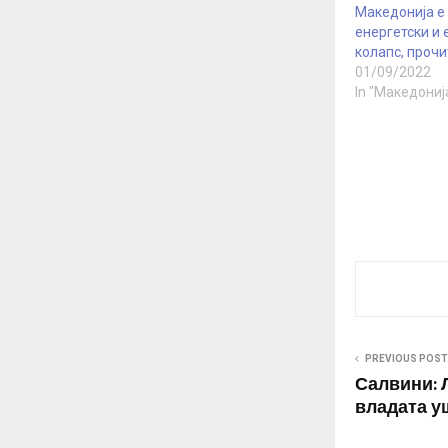
Македонија е
енергетски и
колапс, прочи
01/09/2022
In "Македониј
PREVIOUS POST
Салвини: Л
владата у