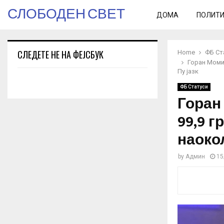
СЛОБОДЕН СВЕТ
ДОМА
ПОЛИТ
СЛЕДЕТЕ НЕ НА ФЕЈСБУК
Home
ФБ Ст
Горан Момир
Пу јазк
ФБ Статуси
Горан
99,9 г
наокол
by
Админ
15