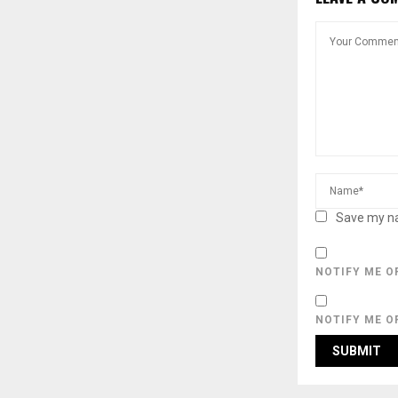
Save my na
NOTIFY ME O
NOTIFY ME O