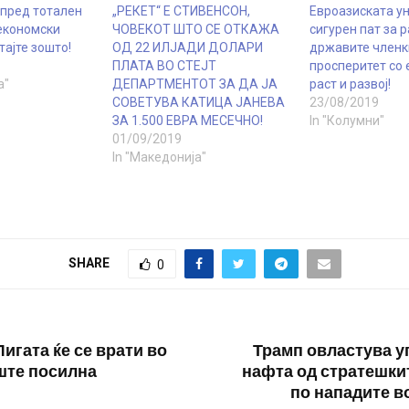
 пред тотален
„РЕКЕТ“ Е СТИВЕНСОН,
Евроазиската ун
 економски
ЧОВЕКОТ ШТО СЕ ОТКАЖА
сигурен пат за р
тајте зошто!
ОД 22 ИЛЈАДИ ДОЛАРИ
државите членк
ПЛАТА ВО СТЕЈТ
просперитет со
а"
ДЕПАРТМЕНТОТ ЗА ДА ЈА
раст и развој!
СОВЕТУВА КАТИЦА ЈАНЕВА
23/08/2019
ЗА 1.500 ЕВРА МЕСЕЧНО!
In "Колумни"
01/09/2019
In "Македонија"
SHARE
0
игата ќе се врати во
Трамп овластува у
ште посилна
нафта од стратешки
по нападите в