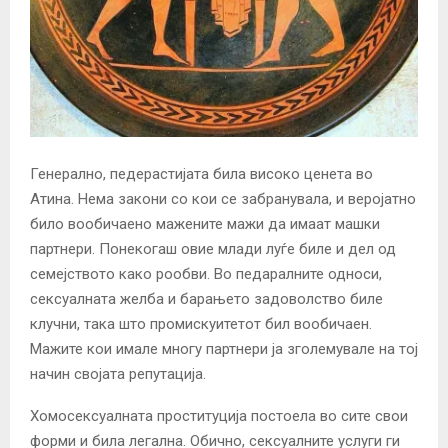
Генерално, педерастијата била високо ценета во
Атина. Нема закони со кои се забранувала, и веројатно
било вообичаено мажените мажи да имаат машки
партнери. Понекогаш овие млади луѓе биле и дел од
семејството како рообви. Во педаралните односи,
сексуалната желба и барањето задоволство биле
клучни, така што промискуитетот бил вообичаен.
Мажите кои имале многу партнери ја зголемувале на тој
начин својата репутација.
Хомосексуалната проституција постоела во сите свои
форми и била легална. Обично, сексуалните услуги ги