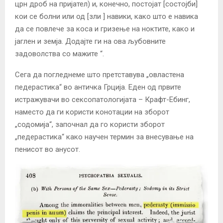
црн дроб на пријател) и, конечно, постојат [состојби]
кои се болни или од [зли ] навики, како што е навика
да се повлече за коса и гризење на ноктите, како и
јаглен и земја. Додајте ги на ова љубовните
задоволства со мажите “.
Сега да погледнеме што претставува „овластена
педерастика“ во античка Грција. Еден од првите
истражувачи во сексопатологијата – Крафт-Ебинг,
наместо да ги користи конотации на зборот
„содомија“, започнал да го користи зборот
„педерастика“ како научен термин за внесување на
пенисот во анусот.