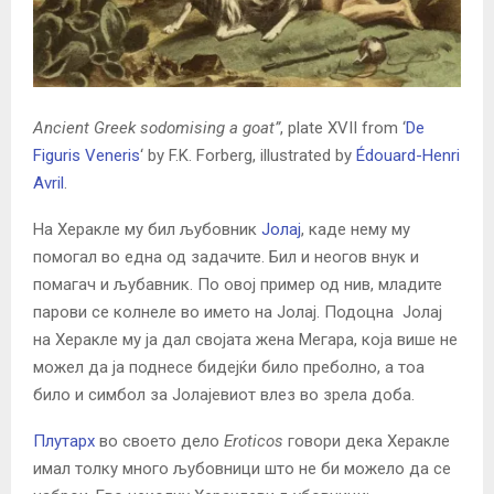
Ancient Greek sodomising a goat”
, plate XVII from ‘
De
Figuris Veneris
‘ by F.K. Forberg, illustrated by
Édouard-Henri
Avril
.
На Херакле му бил љубовник
Јолај
, каде нему му
помогал во една од задачите. Бил и неогов внук и
помагач и љубавник. По овој пример од нив, младите
парови се колнеле во името на Јолај. Подоцна Јолај
на Херакле му ја дал својата жена Мегара, која више не
можел да ја поднесе бидејќи било преболно, а тоа
било и симбол за Јолајевиот влез во зрела доба.
Плутарх
во своето дело
Eroticos
говори дека Херакле
имал толку много љубовници што не би можело да се