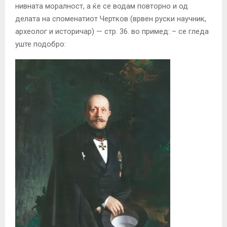
нивната моралност, а ќе се водам повторно и од
делата на споменатиот Чертков (врвен руски научник,
археолог и историчар) — стр. 36. во примед: – се гледа
уште подобро: