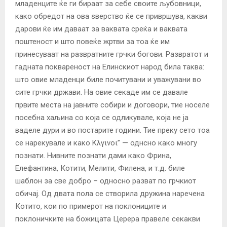
младенците ќе ги бираат за себе своите љубовници,
како обредот на ова ѕверство ќе се привршува, какви
дарови ќе им даваат за ваквата среќа и ваквата
поштеност и што повеќе жртви за тоа ќе им
принесуваат на развратните грчки богови. Развратот и
гадната поквареност на Елинскиот народ била таква:
што овие младенци биле почитувани и уважувани во
сите грчки држави. На овие секаде им се давале
првите места на јавните собири и договори, тие носеле
посебна хаљина со која се одликувале, која не ја
ваделе дури и во постарите години. Тие преку сето тоа
се нарекувале и како Κλγινοι” — однсно како многу
познати. Нивните познати дами како Фрина,
Елефантина, Котити, Мелити, Филена, и т.д. биле
шаблон за све добро – односно разват по грчкиот
обичај. Од двата пола се створила дружина наречена
Котито, кои по примерот на поклониците и
поклоничките на божицата Церера правеле секакви