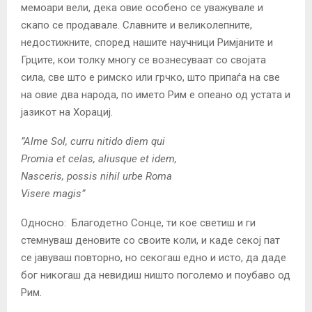
мемоари вели, дека овие особено се уважувале и
скапо се продавале. Славните и великолепните,
недостижните, според нашите научници Римјаните и
Грците, кои толку многу се вознесуваат со својата
сила, све што е римско или грчко, што припаѓа на све
на овие два народа, по името Рим е опеано од устата и
јазикот на Хорациј.
”Alme Sol, curru nitido diem qui
Promia et celas, aliusque et idem,
Nasceris, possis nihil urbe Roma
Visere magis”
Односно: Благодетно Сонце, ти кое светиш и ги
стемнуваш деновите со своите коли, и каде секој пат
се јавуваш повторно, но секогаш едно и исто, да даде
бог никогаш да невидиш ништо поголемо и поубаво од
Рим.