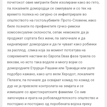
почетокот овие мигранти биле изолирани како во гето,
па локалните домородци се смилувале и со тек на
времето полека но сигурно се инфилтрирале во
општеството на гостољубивите Прото-Словени, иако
биле познати по префинетите грчко-римски
хомосексуални склоности, сепак неможеле да ја
продужат сортата без жени, па започнале и да
киднапираат домородки и да ги чуваат како робинки
за расплод…слика која за момент потсетува на
современите настани во Европа.Оваа фаза траела со
векови, но исто така воделе и многу војни со
домородните Етрурци-Рашани или Тракијци или уште
подобро кажано, како што вели Херодот, локалните
Пелазги, па почнале да освајаат комад по комад се
дур не ја превзеле контролата на земјата и се
измешале со аристократските фамилии. Со нив
започнува и ерата на робовладетелското општество и
постојано и постојано од поробената војска преку