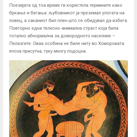
Поезијата од тоа време ги користела термините како
бркање и бегања: љубовникот ја преземал улогата на
ловец, а саканиот бил плен што се обидувал да избега.
Повторно една телесно-анимална страст која била
тотално абнормална за домородното населние –
Пелазгите. Оваа особина не биле ниту во Хоморовата
епоха присутна, туку многу подоцна.