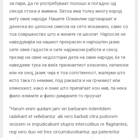
за пари, да ги употребуваат полошо и погадно од
секоја стока и живина. Затоа има толку многу изрод
меѓу овие народи. Нашите Османлии одговараат и
денеска во целосна смисла на сето искажано, само со
тоа совршенство што и жените ги шкопат. Најпосле не
наведувајќи на нашиот прекрасен и најпоштен јазик
сите овие гадости и сите најужасни работи и секој
презир на овие недостојни дела на овие народи, ќе ги
наведеме тука на веќе признаетиот класичен, латински
или на оној, јазик чија е тоа сопственост, жалејжи што
исто така го немаме, под ракаата и на грчкииот или
елинскиот, како и оние што припаѓаат кон нив, па нека
фило-елините и фило-римјаните го проучат:
”Harum enim quidam јаm viri barbaram indentidem
radebant et vellebantur: alii vero barbati citra pudorem
vicissim re impudicabunt stupris intercutibus re flagitantes;
regi vero duo vel tres circumducebantur, qui paterentur