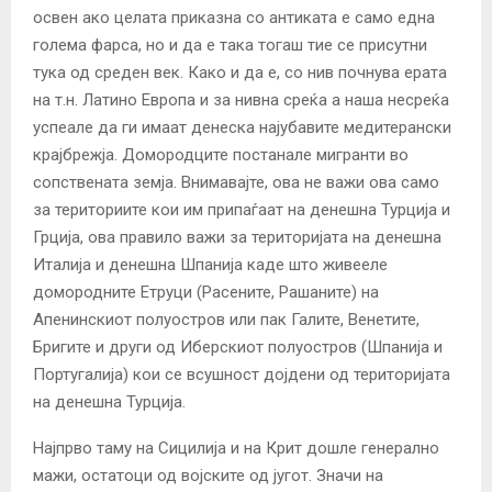
освен ако целата приказна со антиката е само една
голема фарса, но и да е така тогаш тие се присутни
тука од среден век. Како и да е, со нив почнува ерата
на т.н. Латино Европа и за нивна среќа а наша несреќа
успеале да ги имаат денеска најубавите медитерански
крајбрежја. Домородците постанале мигранти во
сопствената земја. Внимавајте, ова не важи ова само
за териториите кои им припаѓаат на денешна Турција и
Грција, ова правило важи за територијата на денешна
Италија и денешна Шпанија каде што живееле
домородните Етруци (Расените, Рашаните) на
Апенинскиот полуостров или пак Галите, Венетите,
Бригите и други од Иберскиот полуостров (Шпанија и
Португалија) кои се всушност дојдени од територијата
на денешна Турција.
Најпрво таму на Сицилија и на Крит дошле генерално
мажи, остатоци од војските од југот. Значи на