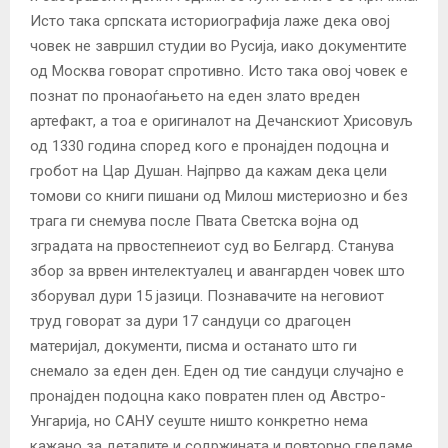
Исто така српската историографија лаже дека овој
човек не завршил студии во Русија, иако документите
од Москва говорат спротивно. Исто така овој човек е
познат по пронаоѓањето на еден злато вреден
артефакт, а тоа е оригиналот на Дечанскиот Хрисовуљ
од 1330 година според кого е пронајден подоцна и
гробот на Цар Душан. Најпрво да кажам дека цели
томови со книги пишани од Милош мистериозно и без
трага ги снемува после Пвата Светска војна од
зградата на првостепнеиот суд во Белгард. Станува
збор за врвен интелектуалец и авангарден човек што
зборувал дури 15 јазици. Познавачите на неговиот
труд говорат за дури 17 сандуци со драгоцен
материјал, документи, писма и останато што ги
снемало за еден ден. Еден од тие сандуци случајно е
пронајден подоцна како повратен плен од Австро-
Унгарија, но САНУ сеуште ништо конкретно нема
кажано за деталите и содржината и повторно гледаме