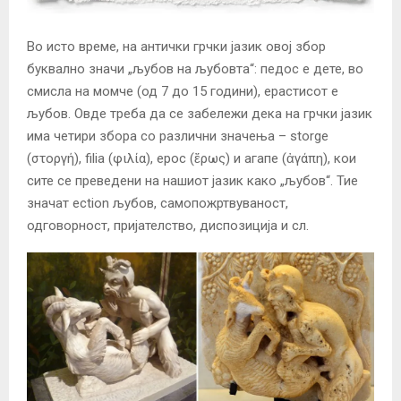
Во исто време, на антички грчки јазик овој збор
буквално значи „љубов на љубовта“: педос е дете, во
смисла на момче (од 7 до 15 години), ерастисот е
љубов. Овде треба да се забележи дека на грчки јазик
има четири збора со различни значења – storge
(στοργή), filia (φιλία), ерос (ἔρως) и агапе (ἀγάπη), кои
сите се преведени на нашиот јазик како „љубов“. Тие
значат ection љубов, самопожртвуваност,
одговорност, пријателство, диспозиција и сл.