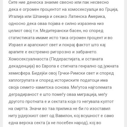
Сите ние денеска знаеме свесно или пак несвесно
дека е огромен процентот на хомосексуалци во Грција,
Италија или Шпанија и секако Латинска Америка,
односно дека оваа појава е силно изразена низ
целиот овој т.н. Медитерански басен, но според
статистиката имаме исто така огромен процент и во
Израел и арапскиот свет и покрај фактот што кај
арапите е екстремно ригорозно и забрането.
Хомосексуалнаоста (Педерастијата, и останата
декаденција) во Европа е стигната генрално од јужната
хемисфера. Бидејќи овој Грчки-Римски свет и според
хаплогрупата и според историските податоци има
своја семито-хамитска основа. Meѓутоа најголемата
деградираност е што помеѓу оваа миграција, меѓу
другото протната е и сектата која го негувала култот
на смртта. Значи во таа прилика не би го изоставил
ниту јудејскиот свет од Вавилон, кој всушност е само
една верска секта (а не посебен народ), кој во