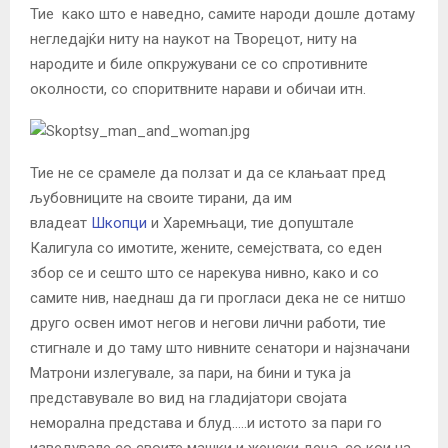
Тие како што е наведно, самите народи дошле дотаму
негледајќи ниту на наукот на Творецот, ниту на
народите и биле опкружувани се со спротивните
околности, со споритвните нарави и обичаи итн.
Тие не се срамеле да ползат и да се клањаат пред
љубовниците на своите тирани, да им
владеат
Шкопци
и Харемњаци, тие допуштале
Калигула со имотите, жените, семејствата, со еден
збор се и сешто што се нарекува нивно, како и со
самите нив, наеднаш да ги прогласи дека не се нитшо
друго освен имот негов и негови лични работи, тие
стигнале и до таму што нивните сенатори и најзначани
Матрони излегувале, за пари, на бини и тука ја
представувале во вид на гладијатори својата
неморална представа и блуд…..и истото за пари го
изведувале со своите машки и женски деца, со кои на