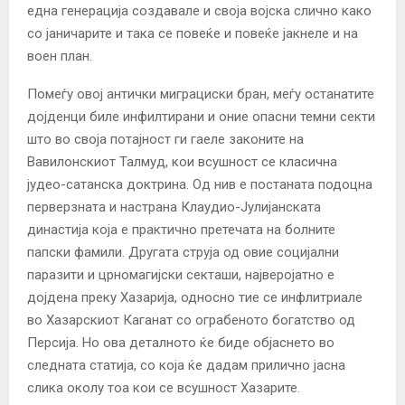
една генерација создавале и своја војска слично како
со јаничарите и така се повеќе и повеќе јакнеле и на
воен план.
Помеѓу овој антички миграциски бран, меѓу останатите
дојденци биле инфилтирани и оние опасни темни секти
што во своја потајност ги гаеле законите на
Вавилонскиот Талмуд, кои всушност се класична
јудео-сатанска доктрина. Од нив е постаната подоцна
перверзната и настрана Клаудио-Јулијанската
династија која е практично претечата на болните
папски фамили. Другата струја од овие социјални
паразити и црномагијски секташи, најверојатно е
дојдена преку Хазарија, односно тие се инфлитриале
во Хазарскиот Каганат со ограбеното богатство од
Персија. Но ова деталното ќе биде објаснето во
следната статија, со која ќе дадам прилично јасна
слика околу тоа кои се всушност Хазарите.