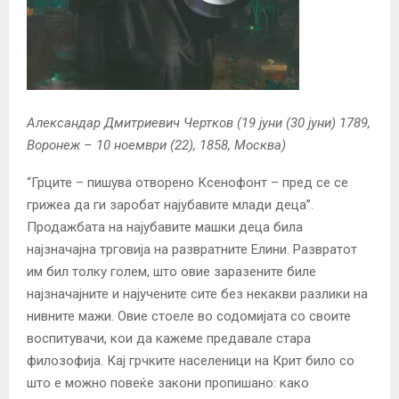
Александар Дмитриевич Чертков (19 јуни (30 јуни) 1789,
Воронеж – 10 ноември (22), 1858, Москва)
“Грците – пишува отворено Ксенофонт – пред се се
грижеа да ги заробат најубавите млади деца”.
Продажбата на најубавите машки деца била
најзначајна трговија на развратните Елини. Развратот
им бил толку голем, што овие заразените биле
најзначајните и најучените сите без некакви разлики на
нивните мажи. Овие стоеле во содомијата со своите
воспитувачи, кои да кажеме предавале стара
филозофија. Кај грчките населеници на Крит било со
што е можно повеќе закони пропишано: како