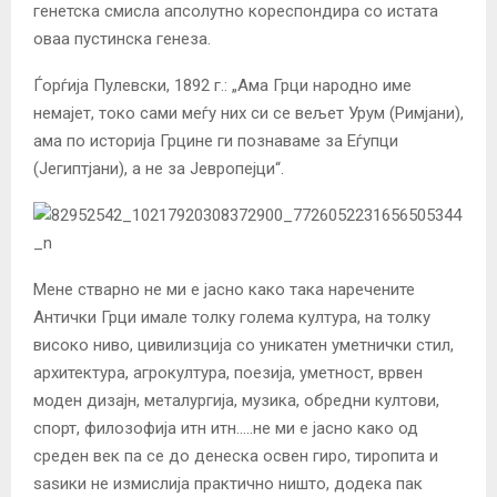
генетска смисла апсолутно кореспондира со истата
оваа пустинска генеза.
Ѓорѓија Пулевски, 1892 г.: „Ама Грци народно име
немајет, токо сами меѓу них си се вељет Урум (Римјани),
ама по историја Грцине ги познаваме за Еѓупци
(Јегиптјани), а не за Јевропејци“.
Мене стварно не ми е јасно како така наречените
Антички Грци имале толку голема култура, на толку
високо ниво, цивилизција со уникатен уметнички стил,
архитектура, агрокултура, поезија, уметност, врвен
моден дизајн, металургија, музика, обредни култови,
спорт, филозофија итн итн…..не ми е јасно како од
среден век па се до денеска освен гиро, тиропита и
ѕаѕики не измислија практично ништо, додека пак