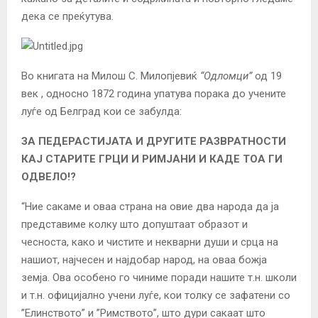
дека се преќутува.
Во книгата на Милош С. Милопјевиќ
“Одломци”
од 19
век , односно 1872 година упатува порака до учените
луѓе од Белград кои се забулда:
ЗА ПЕДЕРАСТИЈАТА И ДРУГИТЕ РАЗВРАТНОСТИ
КАЈ СТАРИТЕ ГРЦИ И РИМЈАНИ И КАДЕ ТОА ГИ
ОДВЕЛО!?
“Ние сакаме и оваа страна на овие два народа да ја
представиме колку што допуштаат образот и
чесноста, како и чистите и некварни души и срца на
нашиот, најчесен и најдобар народ, на оваа божја
земја. Ова особено го чиниме поради нашите т.н. школи
и т.н. официјално учени луѓе, кои толку се зафатени со
”Елинството” и ”Римството”, што дури сакаат што