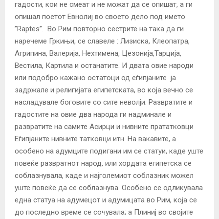
гадости, кои не смеат и не можат да се опишат, а ги
опишал поетот Евнолиј во своето дело под името
”Raptes”. Во Рим повторно сестрите на така да ги
наречеме Гркињи, се славеле : Лизиска, Клеопатра,
Агрипина, Валерија, Нехтимена, Цезонија,Тарција,
Вестила, Картила и останатите. И двата овие народи
или подобро кажано остатоци од еѓипјаните ја
задржале и религијата египетската, во која вечно се
насладувале боговите со сите неволји. Развратите и
гадостите на овие два народа ги надминале и
развратите на самите Асирци и нивните прататковци
Еѓипјаните нивните татковци итн. На вакавите, а
особено на адумците подигани им се статуи, каде уште
повеќе развратнот народ, или хордата египетска се
соблазнувала, каде и најголемиот соблазник можел
уште повеќе да се соблазнува. Особено се одликувала
една статуа на адумецот и адумицата во Рим, која се
до последно време се сочувала; а Плиниј во својите