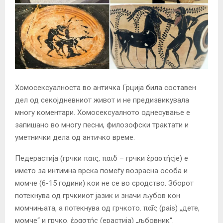
Хомосексуалноста во античка Грција била составен
дел од секојдневниот живот и не предизвикувала
многу коментари. Хомосексуалното однесување е
запишано во многу песни, филозофски трактати и
уметнички дела од античко време.
Педерастија (грчки παις, παιδ – грчки ἐραστήςje) е
името за интимна врска помеѓу возрасна особа и
момче (6-15 години) кои не се во сродство. Зборот
потекнува од грчкииот јазик и значи љубов кон
момчињата, а потекнува од грчкото. παῖς (pais) „дете,
момче“ и грчко. ἐραστής (ерастија) „љбовник“.