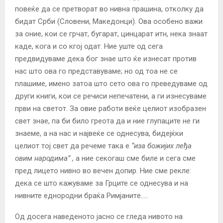
повеќе да се претворат во нивна прашина, отколку да
бидат Срби (Словени, Македонци). Ова особено важи
за оние, кои се грчат, бугарат, цинцарат итн, нека знаат
каде, кога и со кгој одат. Ние уште од сега
предвидуваме дека бог знае што ќе изнесат против
нас што ова го представуваме; но од тоа не се
плашиме, имено затоа што сето ова го преведуваме од
други книги, кои се речиси непечатени, а ги изнесуваме
први на светот. За овие работи веќе целиот изобразен
свет знае, па би било греота да и ние глупаците не ги
знаеме, а на нас и највеќе се однесува, бидејќки
целиот тој свет да речеме така е
“иза божијих леђа
овим народима” ,
а ние секогаш сме биле и сега сме
пред лицето нивно во вечен допир. Ние сме рекле:
дека се што кажуваме за Грците се однесува и на
нивните еднородни браќа Римјанитe…..
Од досега наведеното јасно се гледа нивото на