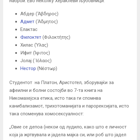
наброи. Ево неколку Хераклеви љубовници:
Абдер (Ἄβδηρος)
Адмет
(Ἄδμητος)
Елактас
Филоктет
(Φιλοκτήτης)
Хилас (Ύλας)
Ифит (Ίφιτος)
Јолај (΄Ιόλαος)
Нестор
(Νέστωρ)
Студентот на Платон, Аристотел, зборувајќи за
афеилни и болни состојби во 7-та книга на
Никомахејска етика, исто така ги спомнва
канибализамот, трихотоманијата и парорексијата, исто
така споменува хомосексуалност:
„Овие се депоа (некои од лудило, како што е личност
која ја жртвувала и јадела мајка си, или роб што јадел