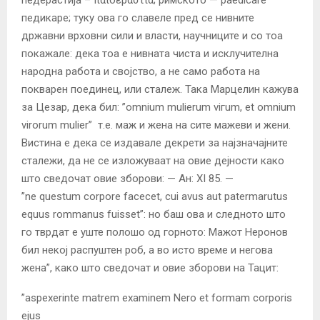
педикаре; туку ова го славеле пред се нивните
државни врховни сили и власти, научниците и со тоа
покажале: дека тоа е нивната чиста и исклучителна
народна работа и својство, а не само работа на
покварен поединец, или сталеж. Така Марцелин кажува
за Цезар, дека бил: ”omnium mulierum viгum, et omnium
virorum mulier” т.е. маж и жена на сите мажеви и жени.
Вистина е дека се издавале декрети за најзначајните
сталежи, да не се изложуваат на овие дејности како
што сведочат овие зборови: — Ан: XI 85. —
”ne questum corpore facecet, cui avus aut patermarutus
equus rommanus fuisset”: но баш ова и следното што
го тврдат е уште полошо од горното: Мажот Неронов
бил некој распуштен роб, а во исто време и негова
жена”, како што сведочат и овие зборови на Тацит:
”aspexerinte matrem examinem Nero et formam corporis
ejus