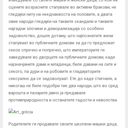
сцените возрасните стапувале во активни бракови, не
гледајќи ниту на нееднаквоста на половите, а двата
овие народи гледајќи на таквите скандали и таквите
најгадни злочини и деморализација со особено
задоволство, дошле дотаму, што најпознатите жени
стапуваат во публичните домови за да го предложат
секое спречно и попречно, што императорите ги
заведувале во дворците на публичните домови, каде
најзначјаните дами и младенци, биле давани на сите и
секого, па дури и на робовите и гладијаторите
сексуално да се задоволуаат. Ете до каде стигнале, а
никогаш не биле подобри тие два народи, што во сред
варошта и пазарите јавно ја предавале
противприродноста и останатите гадости и неволства.
Родителите ги продавале своите шкопени машки деца,