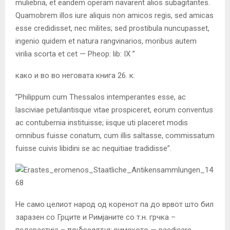
muliebria, et eandem operam navarent alios subagitantes.
Quamobrem illos iure aliquis non amicos regis, sed amicas
esse credidisset, nec milites; sed prostibula nuncupasset,
ingenio quidem et natura rangvinarios, moribus autem
virilia scorta et cet — Pheop: lib: IX ”
како и во во неговата книга 26. к:
”Philippum cum Thessalos intemperantes esse, ac
lasciviae petulantisque vitae prospiceret, eorum conventus
ac contubernia instituisse; iisque uti placeret modis
omnibus fuisse conatum, cum illis saltasse, commissatum
fuisse cuivis libidini se ac nequitiae tradidisse”.
Не само целиот народ од коренот па до врвот што бил
заразен со Грците и Римјаните со т.н. грчка –
педерастија – παιδεραστια; римското — paedicare