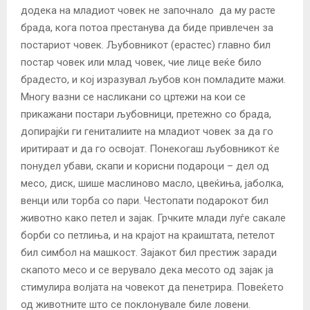
додека на младиот човек не започнало да му расте
брада, кога потоа престанува да биде привлечен за
постариот човек. Љубовникот (ерастес) главно бил
постар човек или млад човек, чие лице веќе било
брадесто, и кој изразувал љубов кон помладите мажи.
Многу вазни се насликани со цртежи на кои се
прикажани постари љубовници, претежно со брада,
допирајќи ги гениталиите на младиот човек за да го
иритираат и да го освојат. Понекогаш љубовникот ќе
понудел убави, скапи и корисни подароци – дел од
месо, диск, шише маслиново масло, цвеќиња, јаболка,
венци или торба со пари. Честопати подарокот бил
животно како петел и зајак. Грчките млади луѓе сакале
борби со петлиња, и на крајот на краиштата, петелот
бил симбол на машкост. Зајакот бил престиж заради
скапото месо и се верувало дека месото од зајак ја
стимулира волјата на човекот да пенетрира. Повеќето
од животните што се поклонувале биле ловени.