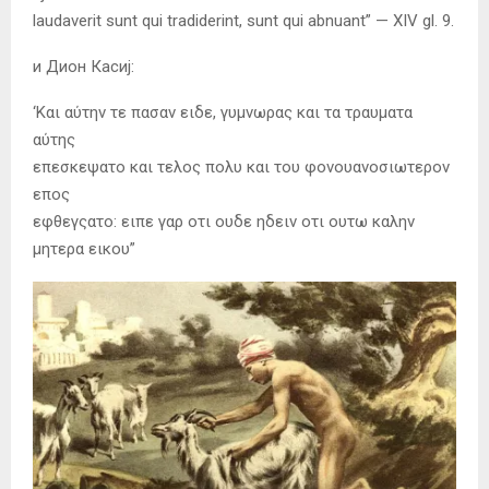
laudaverit sunt qui tradiderint, sunt qui abnuant” — XIV gl. 9.
и Дион Касиј:
‘Και αύτην τε πασαν ειδε, γυμνωρας και τα τραυματα
αύτης
επεσκεψατο και τελος πολυ και του φονουανοσιωτερον
επος
εφθεγςατο: ειπε γαρ οτι ουδε ηδειν οτι ουτω καλην
μητερα εικου”