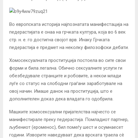
Во европската историја најпознатата манифестација на
педерастијата е онаа на грчката култура, која во 6 век
стр. н. е. го достигна својот врв. Инаку Грчката
педерастија е предмет на неколку филозофски дебати.
Хомосексуалната проституција постоела во сите свои
форми и била легална. Обично сексуалните услуги ги
обезбедувале странците и робовите, а некои млади
луѓе со статус на слободни граѓани заработувале на
овој начин. Имаше данок на проституција, што е
дополнителен доказ дека владата го одобрила.
Машките хомосексуални пријателства најчесто се
манифестирале преку педерастија. Помладиот партнер,
љубениот (ероменос), бил помеѓу шест и осумнаесет
години. Изворите наведуваат дека врската траела сè