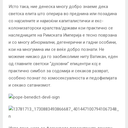
Исто така, ние денеска многу добро знаеме дека
светска елита што оперира во преднина или позадина
со најсилните и најмоќни капиталистички и екс-
колонизаторски кралства/држави кои практично се
наследниците на Римската Империја е тесно поврзана
и со многу абнормални, дегенерични и гадни особини,
кои на многумина им се веќе добро познати. Не
можеме никако да го заобиколиме ниту Ватикан, еден
од главните светски “духовни” епицентри кој е
практично симбол за содомија и секаков разврат,
особено познат по хомосексуалноста и педофилијата
и секако сатанизмот.