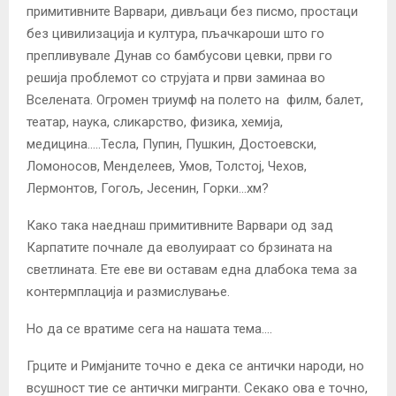
примитивните Варвари, дивљаци без писмо, простаци
без цивилизација и култура, пљачкароши што го
препливувале Дунав со бамбусови цевки, први го
решија проблемот со струјата и први заминаа во
Вселената. Огромен триумф на полето на филм, балет,
театар, наука, сликарство, физика, хемија,
медицина…..Тесла, Пупин, Пушкин, Достоевски,
Ломоносов, Менделеев, Умов, Толстој, Чехов,
Лермонтов, Гогољ, Јесенин, Горки…хм?
Како така наеднаш примитивните Варвари од зад
Карпатите почнале да еволуираат со брзината на
светлината. Ете еве ви оставам една длабока тема за
контермплација и размислување.
Но да се вратиме сега на нашата тема….
Грците и Римјаните точно е дека се антички народи, но
всушност тие се антички мигранти. Секако ова е точно,