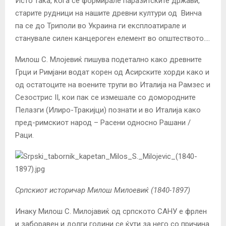
Исто така, кога се формирале паразитските држави,
старите рудници на нашите древни култури од Винча
па се до Триполи во Украина ги експлоатирале и
станувале силен канцероген елемент во општеството….
Милош С. Млојевиќ пишува подетално како древните
Грци и Римјани водат корен од Асирските хорди како и
од остатоците на воените трупи во Италија на Рамзес и
Сезострис II, кои пак се измешале со домородните
Пелазги (Илиро-Тракијци) познати и во Италија како
пред-римскиот народ – Расени односно Рашани /
Раци.
Српскиот историчар Милош Милоевиќ (1840-1897)
Инаку Милош С. Милојавиќ од српското САНУ е фрлен
и заборавен и долги години се ќути за него со причина.