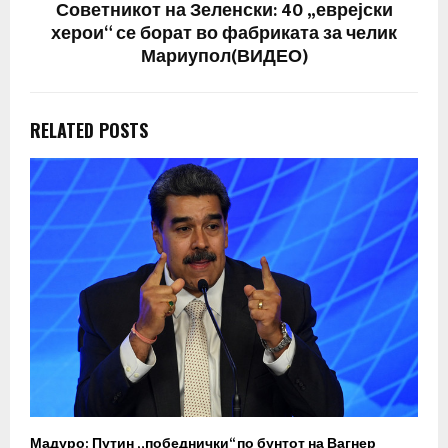
Советникот на Зеленски: 40 „еврејски
херои“ се борат во фабриката за челик
Мариупол(ВИДЕО)
RELATED POSTS
Мадуро: Путин „победнички“ по бунтот на Вагнер
О