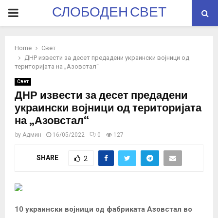
СЛОБОДЕН СВЕТ
PRIMARY
MENU
Home
Свет
ДНР извести за десет предадени украински војници од
територијата на „Азовстал“
Свет
ДНР извести за десет предадени
украински војници од територијата
на „Азовстал“
by
Админ
16/05/2022
0
127
SHARE
2
10 украински војници од фабриката Азовстал во