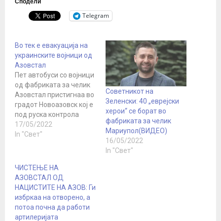
Сподели
Telegram
Во тек е евакуација на
украинските војници од
Азовстал
Пет автобуси со војници
од фабриката за челик
Советникот на
Азовстал пристигнаа во
Зеленски: 40 „еврејски
градот Новоазовск кој е
херои“ се борат во
под руска контрола
фабриката за челик
доцна во понеделникот.
17/05/2022
Мариупол(ВИДЕО)
264 украински борци се
In "Свет"
16/05/2022
евакуирани од
In "Свет"
фабриката за
челик Азовстал ,
ЧИСТЕЊЕ НА
потврди заменик-
АЗОВСТАЛ ОД
министерката за
НАЦИСТИТЕ НА АЗОВ: Ги
одбрана на
избркаа на отворено, а
Украина, Ана Малиар , а
потоа почна да работи
украинската армија
артилеријата