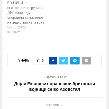
објави дека
ВОЈНИЦИ на
продолжуваат напорите
внатрешните трупи на
за спасување на
ДНР извршија
преостанатите борци
операција за чистење
од…
на индустриската зона
во близина на
06/05/2022
фабриката Азовстал,
In "Свет"
како резултат на тоа,
тие успеаја да ја
растераат приближно
истата група украински
воен персонал, која
SHARE
2
потоа беше погодена од
артилерија, операторот
со беспилотни летала
на Министерството за
PREVIOUS POST
внатрешни работи на
Дејли Експрес: поранешни британски
ДНР…
војници се во Азовстал
NEXT POST