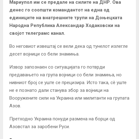
Мариупол им се предале на силите на ДНР. Ова
денес го соопшти командантот на една од
единиците на внатрешните трупи на Доњецката
Народна Република Александар Ходаковски на
својот телеграмс канал.
Во неговиот извештај се вели дека од тунелот излегле
десет војници со бели знамиња.
Извор запознаен со ситуацијата го потврди
предавањето на група војници со бели знамиња, но
нивниот број се уште се прецизира. Исто така, сè уште
не е познато дали станува збор за војници на
Вооружените сили на Украина или милитанти на групата
Азов.
Претходно Украина
понуди
размена на борци од
Азовстал за заробени Руси.