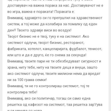
доставувач на важна порака за нас. Доставувачот не е
во игра, важна е пораката! Пораката е:
Внимавај, здравјето си го препуштил на здравствениот
систем, а тој може да колабира за помалку од еден
ден!! Твоето здравје виси во воздух!
Твојот бизнис не е твој, туку е на системот. Ако
системот одлучи, твојот бизнис, ресторанот,
фабриката, х
отелот, канцеларијата, фудбалот, тенисот,
или што и да е друго, ќе го снема за секунда!
Внимавај, твоите пари не ти обезбедуваат сигурност и
храна, ниту тебе, ниту на твоите деца и внуци, зашто
ако системот одлучи, твоите милиони нема да вредат
ни за 100 грама семки!
Внимавај, ти не го контролираш системот, тој те
контролира тебе!
Внимавај, ако си политичар, тогаш си само една
решетка од кафезот на системот, таа решетка зар’ѓува
и се менува со нова.