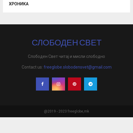
ХРОНИКА
СЛОБОДЕН СВЕТ
Слободен Свет читај и мисли слободно
Contact us:
freeglobe.slobodensvet@gmail.com
@2019 - 2023 freeglobe,mk