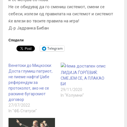
Не се обидувај да го смениш системот, смени се
себеси, излези од правилата на системот и системот
ќе влези во твоите правила на игра!
Д-р Јадранка Бибан
Сподели
Telegram
Венетски до Мицкоски:
Доста глумиш патриот,
ЛИДИЈА ЃОРЃЕВИЌ:
не пиеме нафта! Џабе
СМЕЈЕМ СЕ, А ПЛАКАО
референдум за
БИ
протоколот, ако не се
29/11/2020
раскине бугарскиот
In "Колумни"
договор
27/07/2022
In "ФБ Статуси"