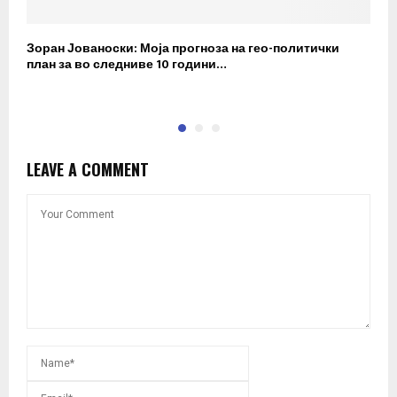
Зоран Јованоски: Моја прогноза на гео-политички
П
план за во следниве 10 години…
р
LEAVE A COMMENT