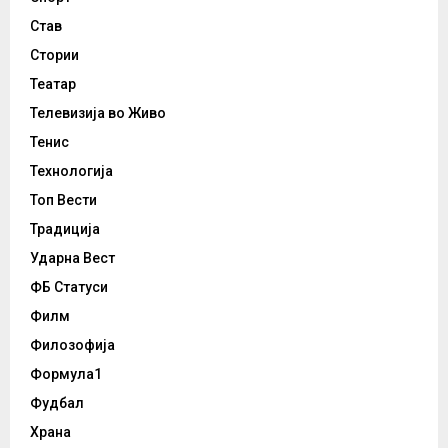
Став
Стории
Театар
Телевизија во Живо
Тенис
Технологија
Топ Вести
Традиција
Ударна Вест
ФБ Статуси
Филм
Филозофија
Формула1
Фудбал
Храна