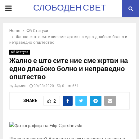
СЛОБОДЕН СВЕТ
PRIMARY
MENU
Home
ФБ Статуси
Жално е што сите ние сме жртви на едно длабоко болно и
неправедно општество
ФБ Статуси
Жално е што сите ние сме жртви на
едно длабоко болно и неправедно
општество
by
Админ
09/03/2020
0
661
SHARE
2
Изненадени сме? Воопшто не сум шокиран, прашање