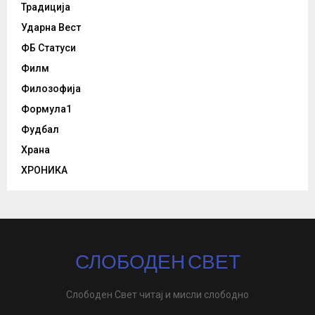
Традиција
Ударна Вест
ФБ Статуси
Филм
Филозофија
Формула1
Фудбал
Храна
ХРОНИКА
СЛОБОДЕН СВЕТ
Слободен Свет читај и мисли слободно