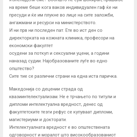
на време беше кога ваков индивидуален гаф ќе ни
пресуди и ќе им плукне во лице на сите заложби,
ангажмани и ресурси на министерството.
И ни прв ни последен пат. Ете во ист ден со
директорката на кожната клиника, професори на
економски факултет
осудени за поткуп и сексуални уцени, а години
наназад судии. Најобразованите луѓе во едно
општество?
Сите тие се различни страни на една иста паричка.
Македонија со децении страда од
квазиинтелектуализам. Не е трчањето по титули и
дипломи интелектуална вредност, денес од
факултетските тезги рефус се купуваат дипломи,
магистериуми и докторати.
Интелектуалната вредност е во општествената
одговорност и моралот што високообразованиот