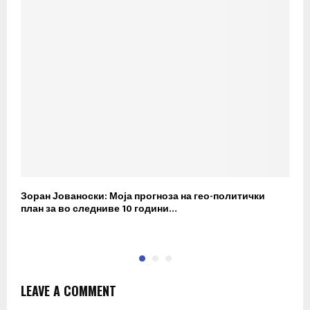
Зоран Јованоски: Моја прогноза на гео-политички
П
план за во следниве 10 години…
р
LEAVE A COMMENT