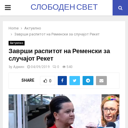
СЛОБОДЕН СВЕТ
PRIMARY
MENU
Home
Актуелно
Заврши распитот на Ременски за случајот Рекет
Актуелно
Заврши распитот на Ременски за
случајот Рекет
by
Админ
04/09/2019
0
540
SHARE
0