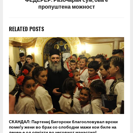
ФЕДЕРЕР: Разочаран сум, ова е
пропуштена можност
RELATED POSTS
СКАНДАЛ: Партениј Бигорски благословувал врски
Б
помеѓу жени во брак со слободни мажи кои биле на
п
лечење од опијати во неговиот манастир!