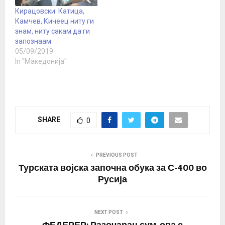
Кирацовски: Катица,
Камчев, Кичеец ниту ги
знам, ниту сакам да ги
запознаам
05/09/2019
In "Македонија"
SHARE
0
PREVIOUS POST
Турската војска започна обука за С-400 во
Русија
NEXT POST