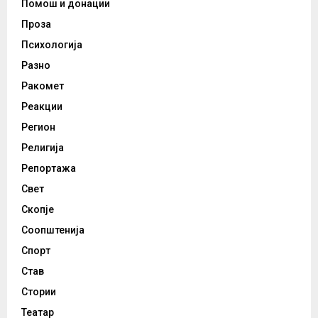
Помош и донации
Проза
Психологија
Разно
Ракомет
Реакции
Регион
Религија
Репортажа
Свет
Скопје
Соопштенија
Спорт
Став
Стории
Театар