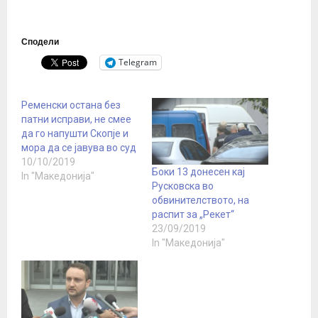
Сподели
Telegram
Ременски остана без
патни исправи, не смее
да го напушти Скопје и
мора да се јавува во суд
10/10/2019
Боки 13 донесен кај
In "Македонија"
Русковска во
обвинителството, на
распит за „Рекет“
23/09/2019
In "Македонија"