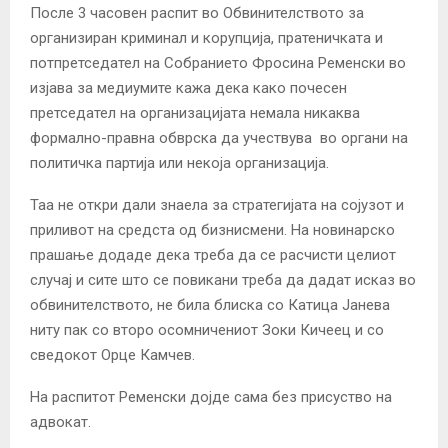
После 3 часовен распит во Обвинителството за
организиран криминал и корупција, пратеничката и
потпретседател на Собранието Фросина Ременски во
изјава за медиумите кажа дека како почесен
претседател на организацијата немала никаква
формално-правна обврска да учествува во органи на
политичка партија или некоја организација.
Таа не откри дали знаела за стратегијата на сојузот и
приливот на средста од бизнисмени. На новинарско
прашање додаде дека треба да се расчисти целиот
случај и сите што се повикани треба да дадат исказ во
обвинителството, не била блиска со Катица Јанева
ниту пак со второ осомничениот Зоки Кичеец и со
сведокот Орце Камчев.
На распитот Ременски дојде сама без присуство на
адвокат.