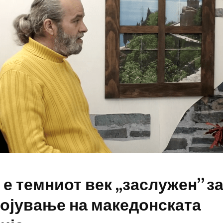
 е темниот век ,,заслужен” з
ојување на македонската