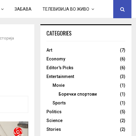
ЗАБАВА
ТЕЛЕВИЗИЈА ВО ЖИВО
CATEGORIES
историја
Art
(7)
Economy
(6)
Editor's Picks
(6)
Entertainment
(3)
Movie
(1)
Боречки спортови
(1)
Sports
(1)
Politics
(5)
Science
(2)
Stories
(2)