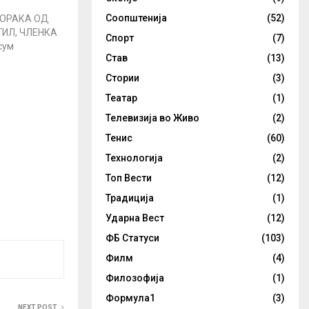
Соопштенија
(52)
ПОРАКА ОД
ИЛ, ЧЛЕНКА
Спорт
(7)
сум
Став
(13)
ите предци
 Бугари. За
Стории
(3)
гарите се
Театар
(1)
. Јас
 сум ниту
Телевизија во Живо
(2)
нка. Не ги
Тенис
(60)
тичарите кои
опадат моето
Технологија
(2)
ипадност,
Топ Вести
(12)
Традиција
(1)
Ударна Вест
(12)
ФБ Статуси
(103)
Филм
(4)
Филозофија
(1)
Формула1
(3)
NEXT POST