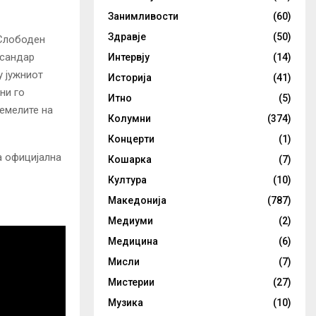
Занимливости
(60)
Здравје
(50)
 Слободен
ксандар
Интервју
(14)
у јужниот
Историја
(41)
ни го
Итно
(5)
темелите на
Колумни
(374)
Концерти
(1)
а официјална
Кошарка
(7)
Култура
(10)
Македонија
(787)
Медиуми
(2)
Медицина
(6)
Мисли
(7)
Мистерии
(27)
Музика
(10)