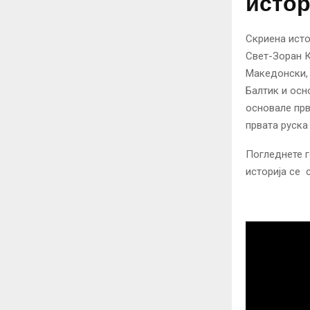
истор
Скриена исто
Свет-Зоран К
Македонски, 
Балтик и осн
основале прв
првата руска
Погледнете г
историја се 