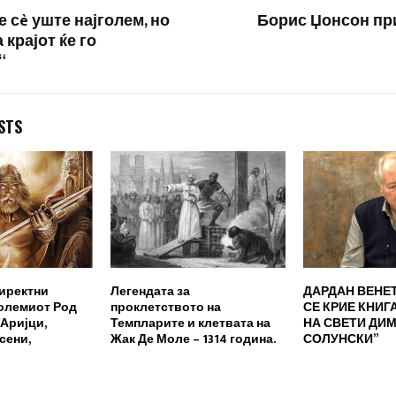
 сè уште најголем, но
Борис Џонсон пр
 крајот ќе го
“
STS
директни
Легендата за
ДАРДАН ВЕНЕ
големиот Род
проклетството на
СЕ КРИЕ КНИГ
’Аријци,
Темпларите и клетвата на
НА СВЕТИ ДИ
сени,
Жак Де Моле – 1314 година.
СОЛУНСКИ”