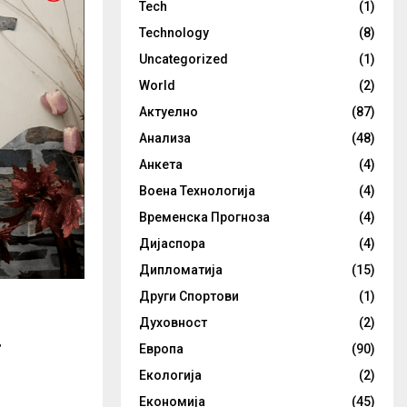
Tech
(1)
Technology
(8)
Uncategorized
(1)
World
(2)
Актуелно
(87)
Анализа
(48)
Анкета
(4)
Воена Технологија
(4)
Временска Прогноза
(4)
Дијаспора
(4)
Дипломатија
(15)
Други Спортови
(1)
а
Духовност
(2)
Европа
(90)
Екологија
(2)
Економија
(45)