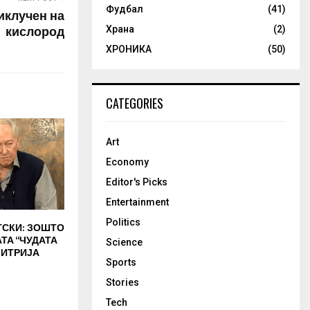
Фудбал
(41)
иклучен на
кислород
Храна
(2)
ХРОНИКА
(50)
CATEGORIES
Art
Economy
Editor's Picks
Entertainment
Politics
ТСКИ: ЗОШТО
АТА “ЧУДАТА
Science
МИТРИЈА
Sports
Stories
Tech