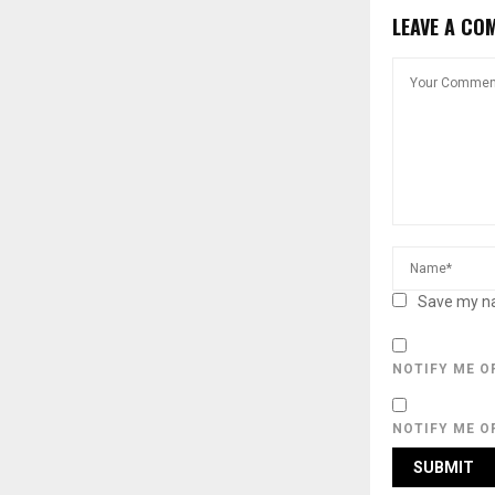
LEAVE A CO
Save my na
NOTIFY ME O
NOTIFY ME O