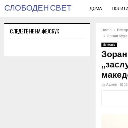
СЛОБОДЕН СВЕТ
ДОМА
ПОЛИТ
СЛЕДЕТЕ НЕ НА ФЕЈСБУК
Home
Истор
Зоран Курља
Историја
Зоран
,,засл
макед
by
Админ
06