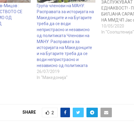
ЗАСЛУЖУВААТ
в-Мицов :
Група членови на МАНУ:
ЕДНАКВОСТ! - 
СТВОТО СЕ
Расправата за историјата на
БИЛЈАНА САРАГ
МО ОД
Македонците и на Бугарите
НА ММДЧП Јас 
Д
треба да се води
МАКЕДОНКА. Мо
10/05/2020
непристрасно и независно
НЕ биле Грци или
In "Соопштенија"
од политиката Членови на
жал, Грците и Бу
МАНУ: Расправата за
наши угнетувачи
историјата на Македонците
дефинитивно НЕ
и на Бугарите треба да се
Северно-Македо
води непристрасно и
признавам поли
независно од политиката
сакаат да го пр
26/07/2019
име, етничка пр
In "Македонија"
јазик и…
SHARE
2