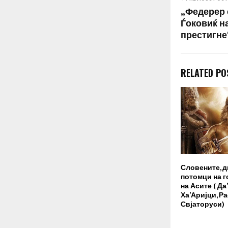
„Федерер е
Ѓоковиќ на
престигне
RELATED PO
Словените, 
потомци на 
на Асите ( Да
Ха’Аријци, Ра
Свјаторуси)