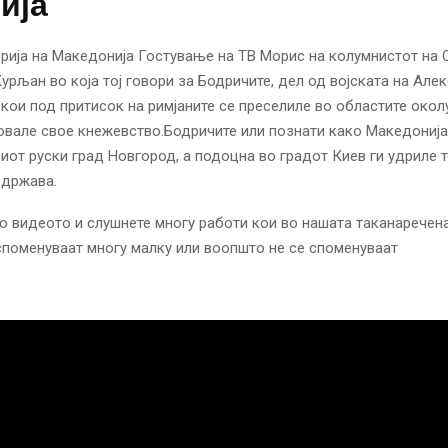
ија
рија на Македонија Гостување на ТВ Морис на колумнистот на
урљан во која тој говори за Бодричите, дел од војската на Але
кои под притисок на римјаните се преселиле во областите окол
овале свое кнежевство.Бодричите или познати како Македонија
иот руски град Новгород, а подоцна во градот Киев ги удриле 
 држава.
о видеото и слушнете многу работи кои во нашата таканаречен
споменуваат многу малку или воопшто не се споменуваат