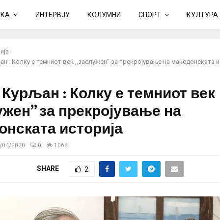
ИКА
ИНТЕРВЈУ
КОЛУМНИ
СПОРТ
КУЛТУРА
ија
н : Колку е темниот век ,,заслужен” за прекројување на македонската 
 Курљан : Колку е темниот век
ужен” за прекројување на
онската историја
/04/2020
0
1068
SHARE
2