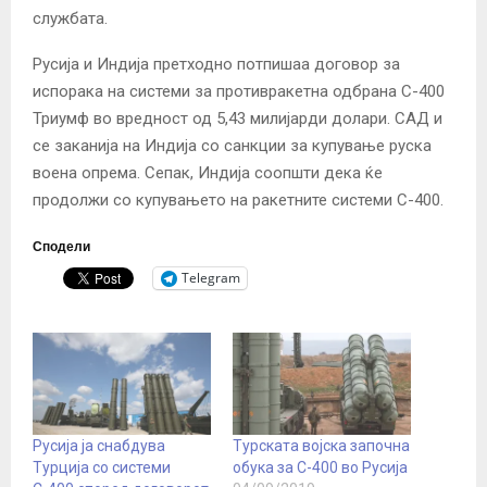
службата.
Русија и Индија претходно потпишаа договор за
испорака на системи за противракетна одбрана С-400
Триумф во вредност од 5,43 милијарди долари.
САД и
се заканија на Индија со санкции за купување руска
воена опрема.
Сепак, Индија соопшти дека ќе
продолжи со купувањето на ракетните системи С-400.
Сподели
Telegram
Русија ја снабдува
Турската војска започна
Турција со системи
обука за С-400 во Русија