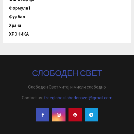
Формула1
Фудбал
Храна
ХРОНИКА
СЛОБОДЕН СВЕТ
Слободен Свет читај и мисли слободно
Contact us:
freeglobe.slobodensvet@gmail.com