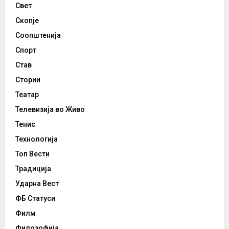
Свет
Скопје
Соопштенија
Спорт
Став
Стории
Театар
Телевизија во Живо
Тенис
Технологија
Топ Вести
Традиција
Ударна Вест
ФБ Статуси
Филм
Филозофија