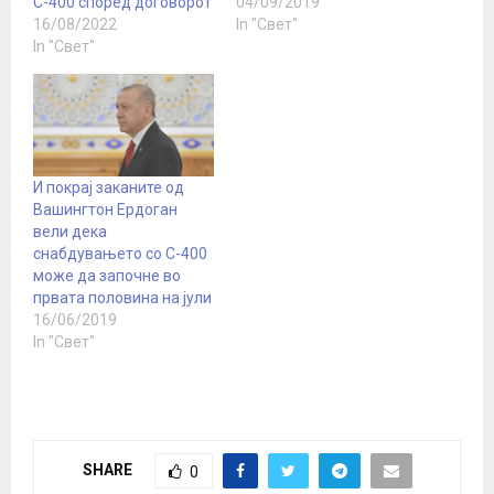
С-400 според договорот
04/09/2019
16/08/2022
In "Свет"
In "Свет"
И покрај заканите од
Вашингтон Ердоган
вели дека
снабдувањето со С-400
може да започне во
првата половина на јули
16/06/2019
In "Свет"
SHARE
0