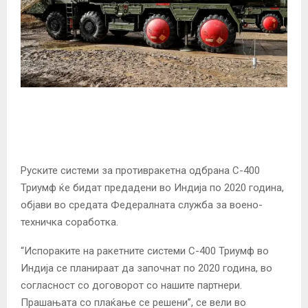
Руските системи за противракетна одбрана С-400
Триумф ќе бидат предадени во Индија по 2020 година,
објави во средата Федералната служба за воено-
техничка соработка.
“Испораките на ракетните системи С-400 Триумф во
Индија се планираат да започнат по 2020 година, во
согласност со договорот со нашите партнери.
Прашањата со плаќање се решени”, се вели во