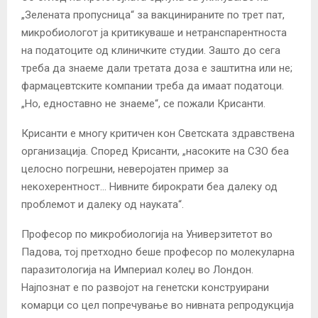
„Зелената пропусница“ за вакцинираните по трет пат,
микробиологот ја критикуваше и нетранспарентноста
на податоците од клиничките студии. Зашто до сега
треба да знаеме дали третата доза е заштитна или не;
фармацевтските компании треба да имаат податоци.
„Но, едноставно не знаеме“, се пожали Крисанти.
Крисанти е многу критичен кон Светската здравствена
организација. Според Крисанти, „насоките на СЗО беа
целосно погрешни, неверојатен пример за
некохерентност… Нивните бирократи беа далеку од
проблемот и далеку од науката“.
Професор по микробиологија на Универзитетот во
Падова, тој претходно беше професор по молекуларна
паразитологија на Империал колеџ во Лондон.
Најпознат е по развојот на генетски конструирани
комарци со цел попречување во нивната репродукција