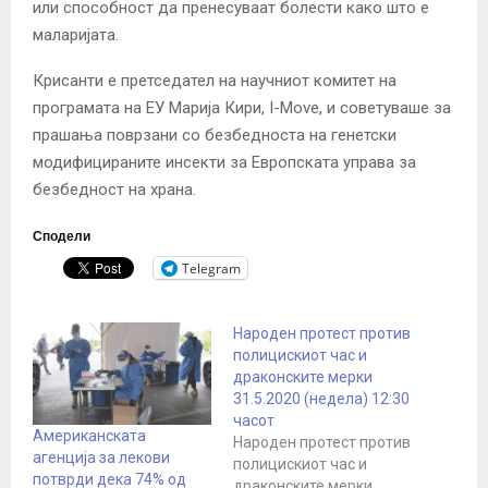
или способност да пренесуваат болести како што е
маларијата.
Крисанти е претседател на научниот комитет на
програмата на ЕУ Марија Кири, I-Move, и советуваше за
прашања поврзани со безбедноста на генетски
модифицираните инсекти за Европската управа за
безбедност на храна.
Сподели
Telegram
Народен протест против
полицискиот час и
драконските мерки
31.5.2020 (недела) 12:30
часот
Американската
Народен протест против
агенција за лекови
полицискиот час и
потврди дека 74% од
драконските мерки