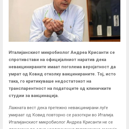
Италијанскиот микробиолог Андреа Крисанти се
спротивстави на официјалниот наратив дека
невакцинираните имаат поголема веројатност да
умрат од Ковид отколку вакцинираните. Тој, исто
така, го критикуваше недостатокот на
транспарентност на податоците од клиничките
студии за вакцинација.
Лажната вест дека претежно невакцинирани луѓе
умираат од Ковид повторно се разоткри во Италија.
Италијанскиот микробиолог Андреа Крисанти не се