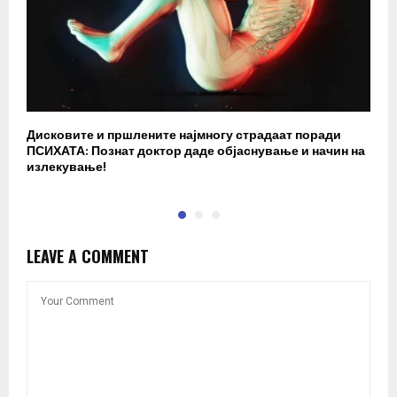
Дисковите и пршлените најмногу страдаат поради
З
ПСИХАТА: Познат доктор даде објаснување и начин на
в
излекување!
ф
LEAVE A COMMENT