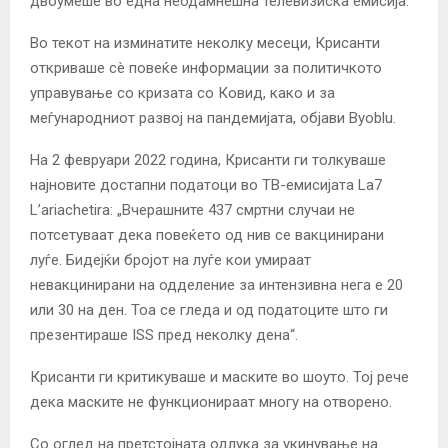
двоумеше во една неодамнешна телевизиска емисија.
Во текот на изминатите неколку месеци, Крисанти
откриваше сè повеќе информации за политичкото
управување со кризата со Ковид, како и за
меѓународниот развој на пандемијата, објави Byoblu.
На 2 февруари 2022 година, Крисанти ги толкуваше
најновите достапни податоци во ТВ-емисијата La7
L’ariachetira: „Вчерашните 437 смртни случаи не
потсетуваат дека повеќето од нив се вакцинирани
луѓе. Бидејќи бројот на луѓе кои умираат
невакцинирани на одделение за интензивна нега е 20
или 30 на ден. Тоа се гледа и од податоците што ги
презентираше ISS пред неколку дена“.
Крисанти ги критикуваше и маските во шоуто. Тој рече
дека маските не функционираат многу на отворено.
Со оглед на претстојната одлука за укинување на