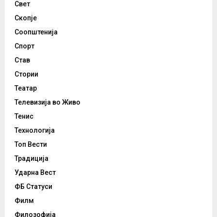
Свет
Скопје
Соопштенија
Спорт
Став
Стории
Театар
Телевизија во Живо
Тенис
Технологија
Топ Вести
Традиција
Ударна Вест
ФБ Статуси
Филм
Филозофија