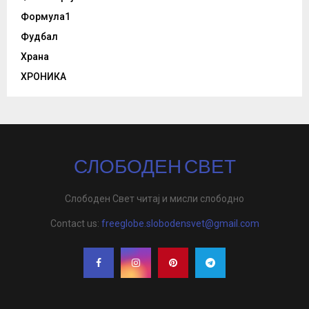
Формула1
Фудбал
Храна
ХРОНИКА
СЛОБОДЕН СВЕТ
Слободен Свет читај и мисли слободно
Contact us:
freeglobe.slobodensvet@gmail.com