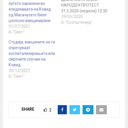
луѓето заразени во
НАРОДЕН ПРОТЕСТ
епидемијата на Ковид
31.5.2020 (недела) 12:30
од Масачусетс биле
часот, збирно место
29/05/2020
целосно вакцинирани
Сајмиште, паркинг.
In "Соопштенија"
31/07/2021
Продолжуваме кон
In "Свет"
Влада, збирно место во
13:00 часот Во
Студија: вакцините не ги
Република Македонија
спречуваат
беа воведени едни од
хоспитализирањата или
најригорозните мерки
смртните случаи на
во регионот за
Ковид
справување со т.н.
30/12/2021
пандемија на
In "Свет"
коронавирус. Цели 75
дена вонредна состојба
и…
SHARE
2