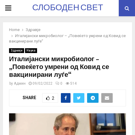
СЛОБОДЕН СВЕТ
PRIMARY
MENU
Home
Здравје
Италијански микробиолог – „Повеќето умрени од Ковид се
вакцинирани луѓе“
Здравје
Наука
Италијански микробиолог –
„Повеќето умрени од Ковид се
вакцинирани луѓе“
by
Админ
09/02/2022
0
514
SHARE
2