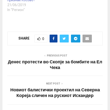
признае Косово?
дипломатијата на
21/06/2019
Европската унија,
In "Регион"
Федерика Могерини,
јави дописникот…
SHARE
0
PREVIOUS POST
Денес протести во Скопје за бомбите на Ел
Чека
NEXT POST
Новиот балистички проектил на Северна
Кореја сличен на рускиот Искандер