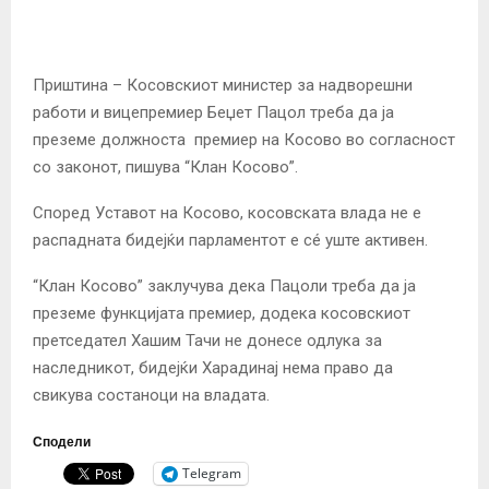
Приштина – Косовскиот министер за надворешни
работи и вицепремиер Беџет Пацол треба да ја
преземе должноста премиер на Косово во согласност
со законот, пишува “Клан Косово”.
Според Уставот на Косово, косовската влада не е
распадната бидејќи парламентот е сé уште активен.
“Клан Косово” заклучува дека Пацоли треба да ја
преземе функцијата премиер, додека косовскиот
претседател Хашим Тачи не донесе одлука за
наследникот, бидејќи Харадинај нема право да
свикува состаноци на владата.
Сподели
Telegram