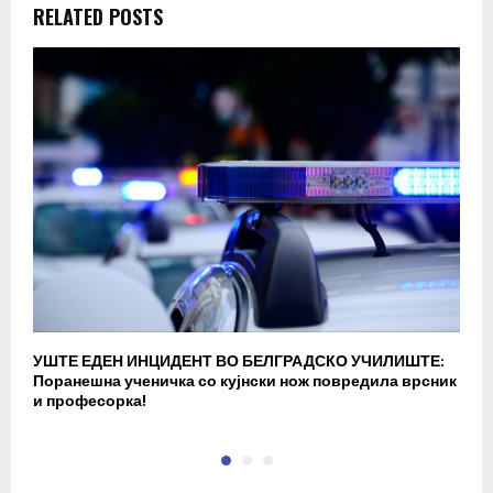
RELATED POSTS
УШТЕ ЕДЕН ИНЦИДЕНТ ВО БЕЛГРАДСКО УЧИЛИШТЕ:
В
Поранешна ученичка со кујнски нож повредила врсник
с
и професорка!
п