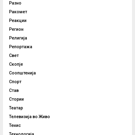
Разно
Ракомет
Реакции
Регион
Религија
Репортажа
Свет
Скопје
Соопштенија
Спорт
Став
Стории
Театар
Телевизија во Живо
Тенис
Технологија