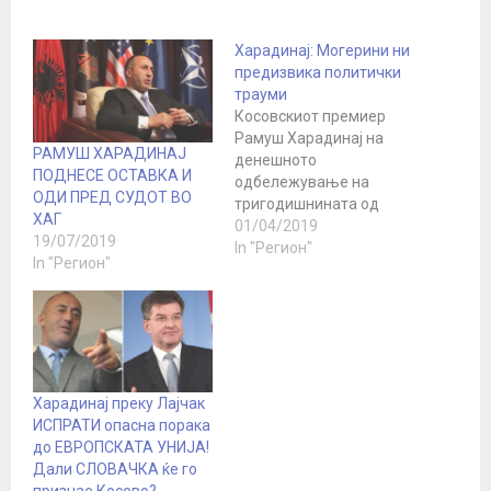
Харадинај: Могерини ни
предизвика политички
трауми
Косовскиот премиер
Рамуш Харадинај на
РАМУШ ХАРАДИНАЈ
денешното
ПОДНЕСЕ ОСТАВКА И
одбележување на
ОДИ ПРЕД СУДОТ ВО
тригодишнината од
ХАГ
потпишувањето на
01/04/2019
19/07/2019
Договорот за
In "Регион"
In "Регион"
стабилизација и
асоцијација рече дека
неговата Влада не
успеала да се соочи
успешно со сите
предизвици од
спогодбата поради
Харадинај преку Лајчак
потешкотиите на кои
ИСПРАТИ опасна порака
наидува при
до ЕВРОПСКАТА УНИЈА!
комуникацијата со
Дали СЛОВАЧКА ќе го
шефицата на