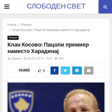
СЛОБОДЕН СВЕТ
PRIMARY
MENU
Home
Регион
Клан Косово: Пацоли премиер наместо Харадинај
Регион
Клан Косово: Пацоли премиер
наместо Харадинај
by
Админ
26/07/2019
0
504
SHARE
0