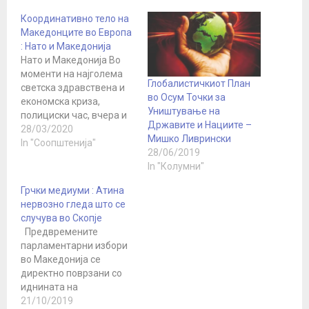
Координативно тело на
Македонците во Европа
: Нато и Македонија
Нато и Македонија Во
моменти на најголема
Глобалистичкиот План
светска здравствена и
во Осум Точки за
економска криза,
Уништување на
полициски час, вчера и
Државите и Нациите –
официјално
28/03/2020
Мишкo Ливрински
С...Македонија стана
In "Соопштенија"
28/06/2019
член на светската воена
In "Колумни"
органицација , НАТО.
Скоро сите
Грчки медиуми : Атина
парламентарни партии
нервозно гледа што се
што учествува во
случува во Скопје
процесот на менување
Предвремените
на Уставот, го
парламентарни избори
поздравија овој за нив
во Македонија се
свечен чин и
директно поврзани со
реализирање на
иднината на
триесетгодишниот
Преспанскиот договор,
21/10/2019
нивен…