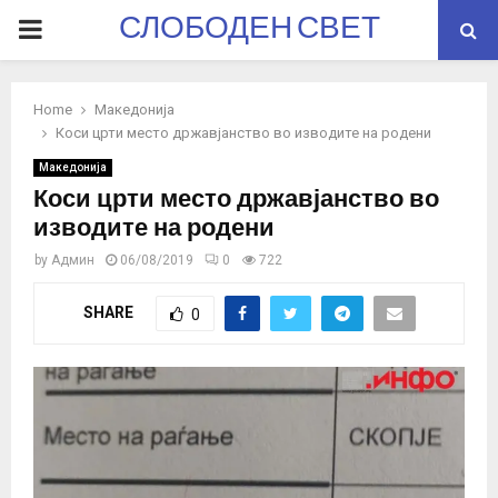
СЛОБОДЕН СВЕТ
PRIMARY
MENU
Home
Македонија
Коси црти место државјанство во изводите на родени
Македонија
Коси црти место државјанство во
изводите на родени
by
Админ
06/08/2019
0
722
SHARE
0