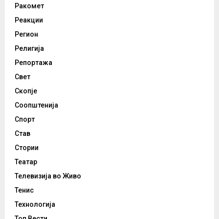
Ракомет
Реакции
Регион
Религија
Репортажа
Свет
Скопје
Соопштенија
Спорт
Став
Стории
Театар
Телевизија во Живо
Тенис
Технологија
Топ Вести