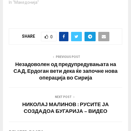
јавуваат денеска
In "Македонија"
грчките медиуми.
Медиумите посочуваат
„загриженост на Атина
за последните
случувања во Скопје“.
SHARE
0
Во написите за
предизборна треска во
Македонија се
проценува дека сето
PREVIOUS POST
ова ќе има лошо
Незадоволен од предупредувањата на
влијание врз иднината
САД, Ердоган вети дека ќе започне нова
на Договорот од
операција во Сирија
Преспа,…
NEXT POST
НИКОЛАЈ МАЛИНОВ : РУСИТЕ ЈА
СОЗДАДОА БУГАРИЈА – ВИДЕО