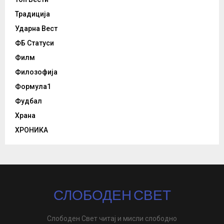
Традиција
Ударна Вест
ФБ Статуси
Филм
Филозофија
Формула1
Фудбал
Храна
ХРОНИКА
СЛОБОДЕН СВЕТ
Слободен Свет читај и мисли слободно