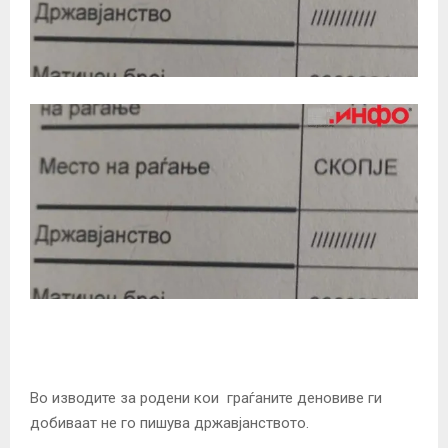
Во изводите за родени кои граѓаните деновиве ги
добиваат не го пишува државјанството.