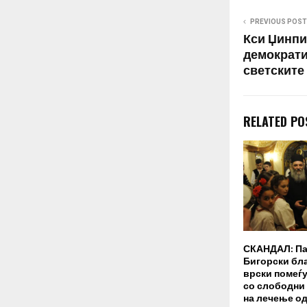
претходно ово
Бајден беше 
PREVIOUS POST
Кси Џинпи
демократиј
светските
RELATED PO
СКАНДАЛ: Па
Бигорски бл
врски помеѓу
со слободни
на лечење од