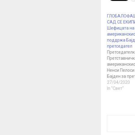
ГЛОБАЛОФАШ
САД СЕ ЕКИП
Шефицата на
американскио
поддржа Бајд
претседател
Претседателк
Претставничк
американскио
Ненси Пелоси
Бајден за пре
придружувајќ
27/04/2020
голем број в
In "Свет"
демократи ко
дадоа својат
поранешниот
потпретседат
објави дека 
кандидатот з
на Демократи