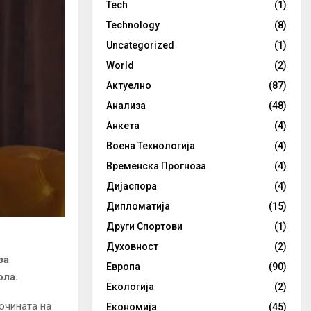
Tech
(1)
Technology
(8)
Uncategorized
(1)
World
(2)
Актуелно
(87)
Анализа
(48)
Анкета
(4)
Воена Технологија
(4)
Временска Прогноза
(4)
Дијаспора
(4)
Дипломатија
(15)
Други Спортови
(1)
Духовност
(2)
за
Европа
(90)
ола.
Екологија
(2)
очината на
Економија
(45)