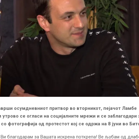
аврши осумдневниот притвор во вторникот, пејачот Ламбе
 утрово се огласи на социјалните мрежи и се заблагодари 
со фотографија од протестот кој се одржа на 8 јуни во Бит
 Ви благодарам за Вашата искрена поткрепа! Ве љубам од длаб