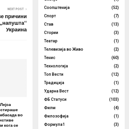
Соопштенија
(52)
NEXT POST
ве причини
Спорт
(7)
 „напушта“
Став
(13)
Украина
Стории
(3)
Театар
(1)
Телевизија во Живо
(2)
Тенис
(60)
Технологија
(2)
Топ Вести
(12)
Традиција
(1)
Ударна Вест
(12)
ФБ Статуси
(103)
Лејса
Филм
(4)
естираше
амбасада во
Филозофија
(1)
 истиве
Формула1
(3)
и кога се