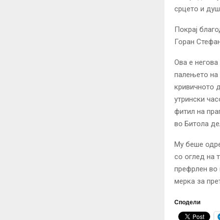
срцето и душа
Покрај благо
Горан Стефа
Ова е негова
палењето на 
кривичното д
утрински час
фитил на пра
во Битола де
Му беше одр
со оглед на 
префрлен во 
мерка за пре
Сподели