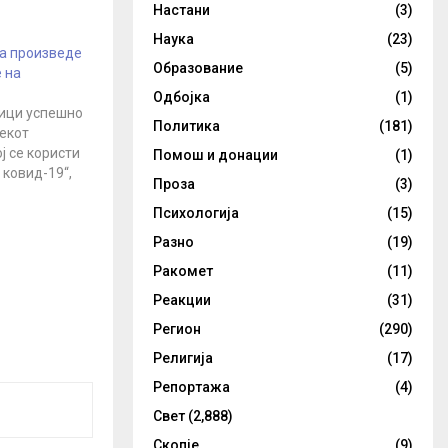
Настани
(3)
Наука
(23)
ја произведе
Образование
(5)
 на
Одбојка
(1)
ници успешно
Политика
(181)
екот
ј се користи
Помош и донации
(1)
 ковид-19“,
Проза
(3)
Психологија
(15)
џеп Таип
и, Турција ја
Разно
(19)
аза на
Ракомет
(11)
мерки, со
Реакции
(31)
ата
Регион
(290)
орбата
јата на
Религија
(17)
вува турската
Репортажа
(4)
а. Во
Свет
(2,888)
Скопје
(9)