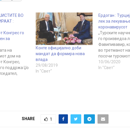
ИСТИТЕ ВО
Ердоган : Турци
ИРААТ :
лек за лекување
коронавирусот
т Конгрес го
„Турските науч
ен за
го произведоа л
Фавипивавир, ко
Конте официјално доби
ата на
во третманот на
мандат да формира нова
иот дом на
посочи турскиот
влада
т Конгрес,
претседател Ре
10/06/2020
29/08/2019
 го поддржа Џо
Ердоган. На 1 јун
In "Свет"
In "Свет"
тседател,
објави првата ф
и им се на
олеснување на
одечки
рестриктивните 
и неодамна ја
оглед дека земј
а поддршка за
напредува во б
против пандеми
ел. Пелоси
коронавирус, ја
го поддржува
радио телевизиј
SHARE
1
а претседател
Турција…
те, откако