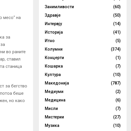
Занимливости
(60)
Здравје
(50)
о месо“ на
Интервју
(14)
Историја
(41)
ка за
Итно
(5)
 за
Колумни
(374)
ни во раните
Концерти
(1)
ар, ставил
Кошарка
(7)
ата станица
Култура
(10)
Македонија
(787)
т за бегство
Медиуми
(2)
 потоа беше
Медицина
(6)
жен, но како
Мисли
(7)
Мистерии
(27)
Музика
(10)