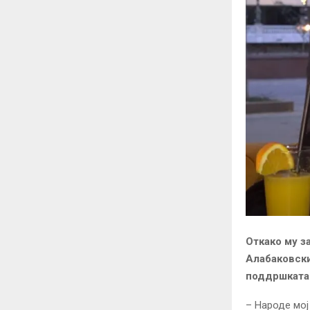
Откако му з
Алабаковски
поддршката 
– Народе мој