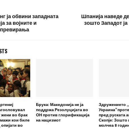
ј месец,
поддржан од…
нг ја обвини западната
Шпанија наведе д
а за војните и
зошто Западот ја
 превирања
STS
ртениј
Брука: Македонија не ја
Здружението „
агословувал
поддржа Резолуцијата во
Украина” прот
 жени во брак
ОН против глорификација
пред руската 
 мажи кои биле
на нацизмот
Скопје: Зошто
 опијати во
молчеа 8 годин