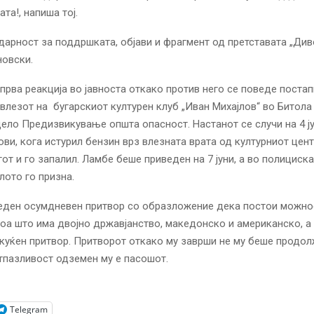
та!, напиша тој.
дарност за поддршката, објави и фрагмент од претставата „Див
новски.
 прва реакција во јавноста откако против него се поведе постап
влезот на бугарскиот културен клуб „Иван Михајлов“ во Битола
ело Предизвикување општа опасност. Настанот се случи на 4 ју
ови, кога истурил бензин врз влезната врата од културниот цент
гот и го запалил. Ламбе беше приведен на 7 јуни, а во полициск
лото го призна.
еден осумдневен притвор со образложение дека постои можнос
тоа што има двојно државјанство, македонско и американско, а
куќен притвор. Притворот откако му заврши не му беше продол
тпазливост одземен му е пасошот.
Telegram