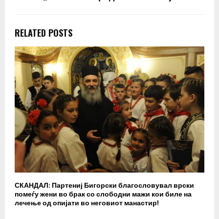
RELATED POSTS
СКАНДАЛ: Партениј Бигорски благословувал врски
Б
помеѓу жени во брак со слободни мажи кои биле на
п
лечење од опијати во неговиот манастир!