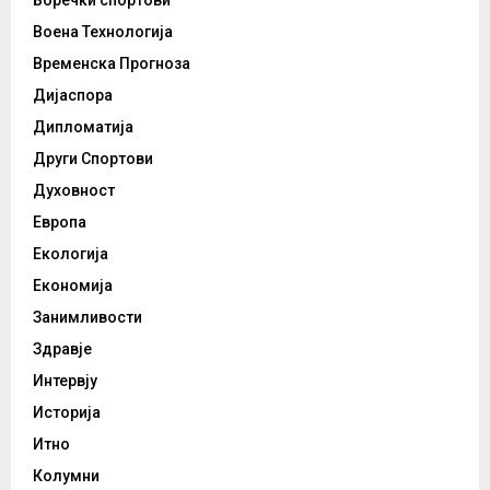
Боречки спортови
Воена Технологија
Временска Прогноза
Дијаспора
Дипломатија
Други Спортови
Духовност
Европа
Екологија
Економија
Занимливости
Здравје
Интервју
Историја
Итно
Колумни