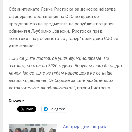
Обвинителката Ленче Ристоска за денеска најавува
официјално соопштение на СЈО во врска со
предавањето на предметите на републичкиот јавен
обвинител Љубомир Јовески. Ристоска пред
почетокот на рочиштето за „Талир“ вели дека СЈО сè
уште е живо.
„
СЈО сè уште постои, сè уште функционираме. По
законот, постои до 2020 година. Верувам дека ќе најдат
начин, јас сè уште не губам надеж дека ќе се најде
законско решение. Се бориме за сите вработени, за
истражителите, за обвинителите
“, изјави Ристоска.
Сподели
Telegram
Австрија демонстрира