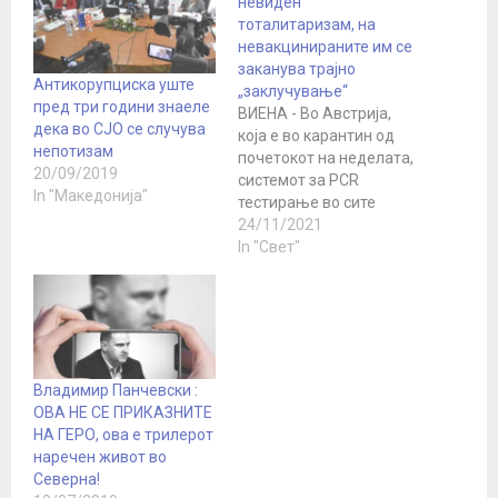
невиден
тоталитаризам, на
невакцинираните им се
заканува трајно
Антикорупциска уште
„заклучување“
пред три години знаеле
ВИЕНА - Во Австрија,
дека во СЈО се случува
која е во карантин од
непотизам
почетокот на неделата,
20/09/2019
системот за PCR
In "Македонија"
тестирање во сите
делови на земјата е
24/11/2021
преоптоварен и
In "Свет"
тестираните резултати
пристигнуваат со
големо задоцнување.
Австриската влада
претходно објави дека
заклучувањето ќе трае
Владимир Панчевски :
за вакцинираните и
ОВА НЕ СЕ ПРИКАЗНИТЕ
излечените од Ковид19
НА ГЕРО, ова е трилерот
до 12 декември, а дека
наречен живот во
ќе…
Северна!