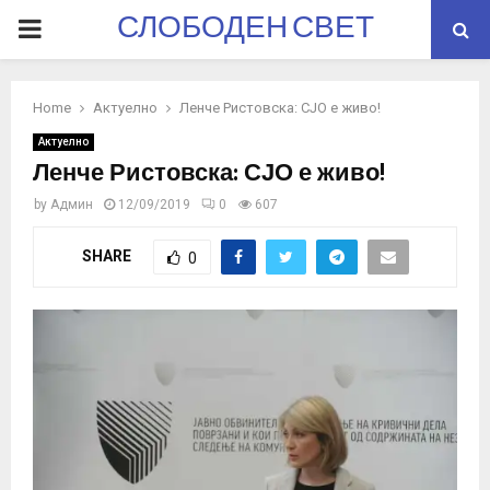
СЛОБОДЕН СВЕТ
PRIMARY
MENU
Home
Актуелно
Ленче Ристовска: СЈО е живо!
Актуелно
Ленче Ристовска: СЈО е живо!
by
Админ
12/09/2019
0
607
SHARE
0