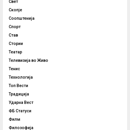
Свет
Скопје
Соопштенија
Спорт
Став
Стории
Театар
Телевизија во Живо
Тенис
Технологија
Топ Вести
Традиција
Ударна Вест
ФБ Статуси
Филм
Филозофија