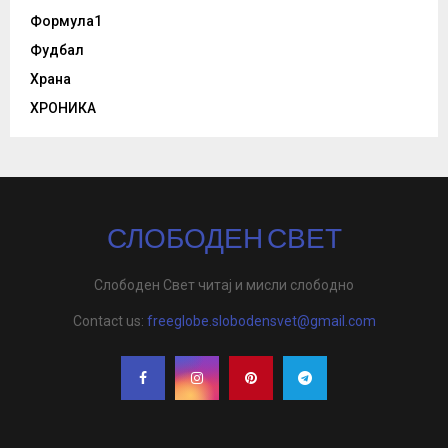
Формула1
Фудбал
Храна
ХРОНИКА
СЛОБОДЕН СВЕТ
Слободен Свет читај и мисли слободно
Contact us:
freeglobe.slobodensvet@gmail.com