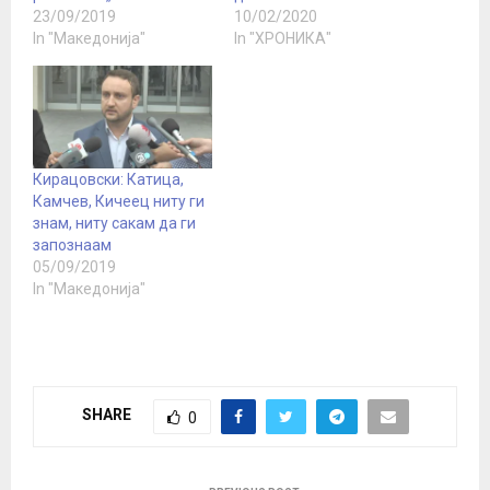
23/09/2019
10/02/2020
In "Македонија"
In "ХРОНИКА"
Кирацовски: Катица,
Камчев, Кичеец ниту ги
знам, ниту сакам да ги
запознаам
05/09/2019
In "Македонија"
SHARE
0