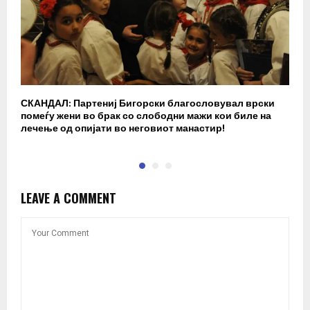
СКАНДАЛ: Партениј Бигорски благословувал врски
Б
помеѓу жени во брак со слободни мажи кои биле на
п
лечење од опијати во неговиот манастир!
LEAVE A COMMENT