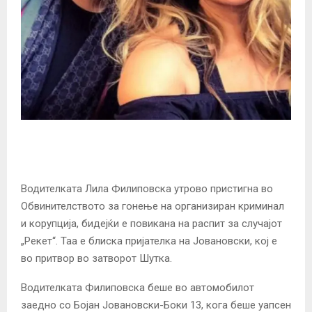
Водителката Лила Филиповска утрово пристигна во
Обвинителството за гонење на организиран криминал
и корупција, бидејќи е повикана на распит за случајот
„Рекет“. Таа е блиска пријателка на Јовановски, кој е
во притвор во затворот Шутка.
Водителката Филиповска беше во автомобилот
заедно со Бојан Јовановски-Боки 13, кога беше уапсен