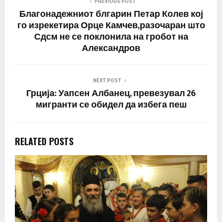
PREVIOUS POST
Благонадежниот блгарин Петар Колев кој
го изрекетира Орце Камчев,разочаран што
Сдсм не се поклонила на гробот на
Александров
NEXT POST
Грција: Уапсен Албанец, превезувал 26
мигранти се обидел да избега пеш
RELATED POSTS