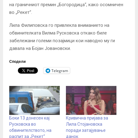
на граничниот премин „Богородица“, како осомничен
во „Рекет“.
Лила Филиповска го привлекла вниманието на
обвинителката Вилма Русковска откако биле
забележани големи позајмици кои наводно му ги
давала на Бојан Јовановски.
Сподели
Telegram
Боки 13 донесен кај
Кривична пријава за
Русковска во
Лила Стојановска
обвинителството, на
поради затајување
распит за „Рекет“
данок