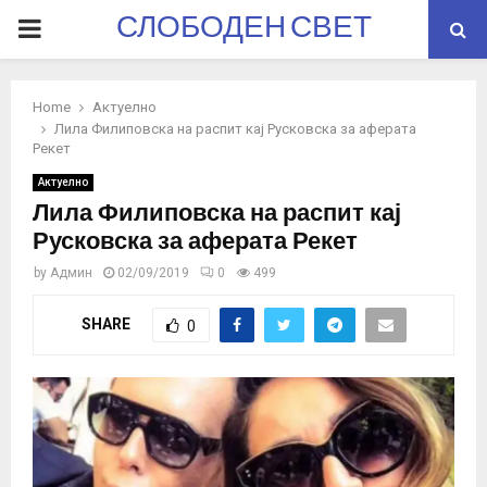
СЛОБОДЕН СВЕТ
PRIMARY
MENU
Home
Актуелно
Лила Филиповска на распит кај Русковска за аферата
Рекет
Актуелно
Лила Филиповска на распит кај
Русковска за аферата Рекет
by
Админ
02/09/2019
0
499
SHARE
0