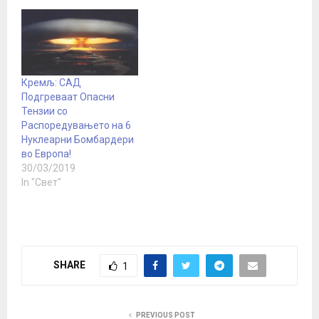
Кремљ: САД
Подгреваат Опасни
Тензии со
Распоредувањетo на 6
Нуклеарни Бомбардери
во Европа!
30/03/2019
In "Свет"
SHARE
1
PREVIOUS POST