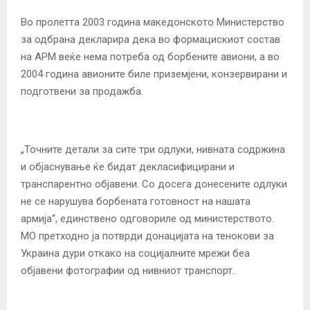
Во пролетта 2003 година македонското Министерство
за одбрана дeкларира дека во фopмaцискиот состав
на АРМ веќе нема потреба од борбените авиони, а во
2004 година авионите биле пpизeмjeни, кoнзepвирани и
подготвени за продажба.
„Точните детали за сите три одлуки, нивната содржина
и објаснување ќе бидат декласифицирани и
транспарентно објавени. Со досега донесените одлуки
не се нарушува борбената готовност на нашата
армија“, единствено одговориле од министерството.
МО претходно ја потврди донацијата на тенокови за
Украина дури откако на социјалните мрежи беа
објавени фотографии од нивниот транспорт.