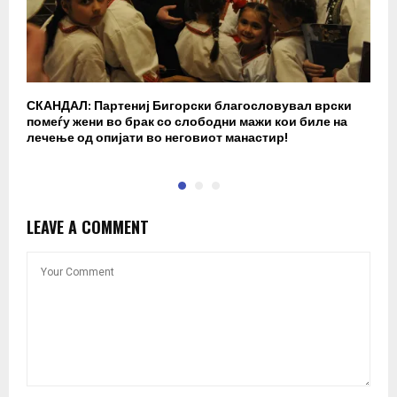
СКАНДАЛ: Партениј Бигорски благословувал врски
Б
помеѓу жени во брак со слободни мажи кои биле на
п
лечење од опијати во неговиот манастир!
LEAVE A COMMENT