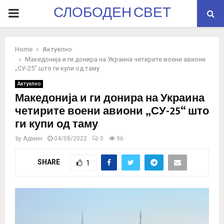
СЛОБОДЕН СВЕТ
PRIMARY
MENU
Home
Актуелно
Македонија и ги донира на Украина четирите воени авиони
„СУ-25“ што ги купи од таму
Актуелно
Македонија и ги донира на Украина
четирите воени авиони „СУ-25“ што
ги купи од таму
by
Админ
04/08/2022
0
96
SHARE
1