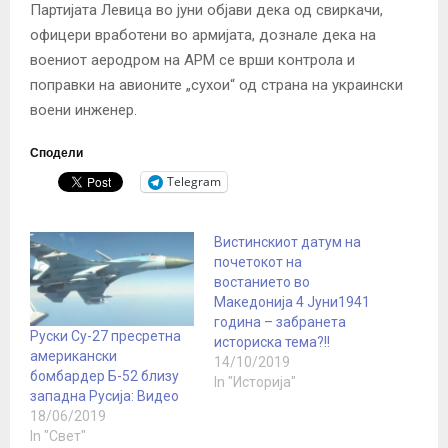
Партијата Левица во јуни објави дека од свиркачи,
офицери вработени во армијата, дознале дека на
воениот аеродром на АРМ се врши контрола и
поправки на авионите „сухои“ од страна на украински
воени инженер.
Сподели
Telegram
Вистинскиот датум на
почетокот на
востанието во
Македонија 4 Јуни1941
година – забранета
Руски Су-27 пресретна
историска тема?!!
американски
14/10/2019
бомбардер Б-52 близу
In "Историја"
западна Русија: Видео
18/06/2019
In "Свет"