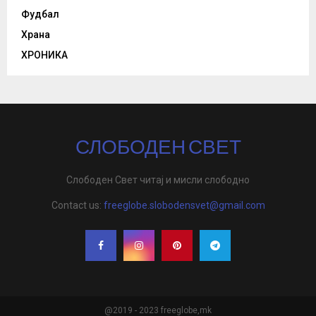
Фудбал
Храна
ХРОНИКА
СЛОБОДЕН СВЕТ
Слободен Свет читај и мисли слободно
Contact us:
freeglobe.slobodensvet@gmail.com
@2019 - 2023 freeglobe,mk