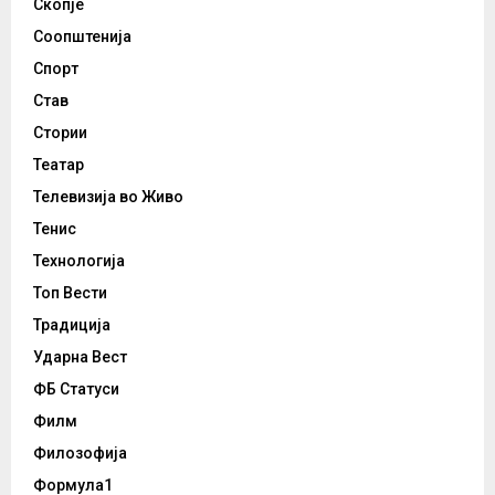
Скопје
Соопштенија
Спорт
Став
Стории
Театар
Телевизија во Живо
Тенис
Технологија
Топ Вести
Традиција
Ударна Вест
ФБ Статуси
Филм
Филозофија
Формула1