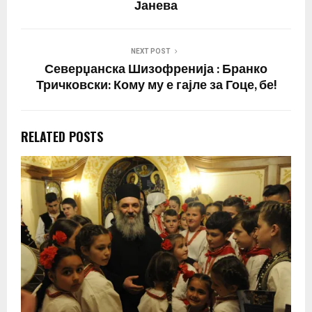
Јанева
NEXT POST
Северџанска Шизофренија : Бранко
Тричковски: Кому му е гајле за Гоце, бе!
RELATED POSTS