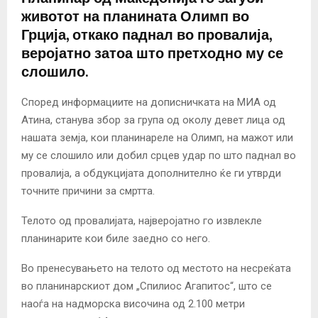
животот на планината Олимп во
Грција, откако паднал во провалија,
веројатно затоа што претходно му се
слошило.
Според информациите на дописничката на МИА од
Атина, станува збор за група од околу девет лица од
нашата земја, кои планинареле на Олимп, на мажот или
му се слошило или добил срцев удар по што паднал во
провалија, а обдукцијата дополнително ќе ги утврди
точните причини за смртта.
Телото од провалијата, најверојатно го извлекле
планинарите кои биле заедно со него.
Во пренесувањето на телото од местото на несреќата
во планинарскиот дом „Спилиос Агапитос“, што се
наоѓа на надморска височина од 2.100 метри