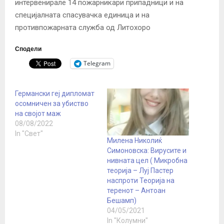
интервенирале 14 пожарникари припадници и на
специјалната спасувачка единица и на
противпожарната служба од Литохоро
Сподели
Telegram
Германски геј дипломат
осомничен за убиство
на својот маж
08/08/2022
In "Свет"
Милена Николиќ
Симоновска: Вирусите и
нивната цел ( Микробна
теорија – Луј Пастер
наспроти Теорија на
теренот – Антоан
Бешамп)
04/05/2021
In "Колумни"