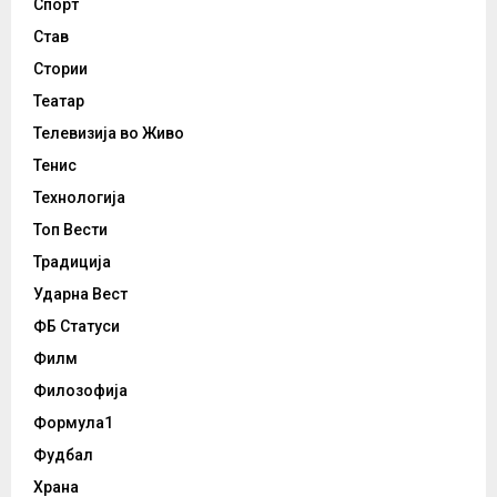
Спорт
Став
Стории
Театар
Телевизија во Живо
Тенис
Технологија
Топ Вести
Традиција
Ударна Вест
ФБ Статуси
Филм
Филозофија
Формула1
Фудбал
Храна