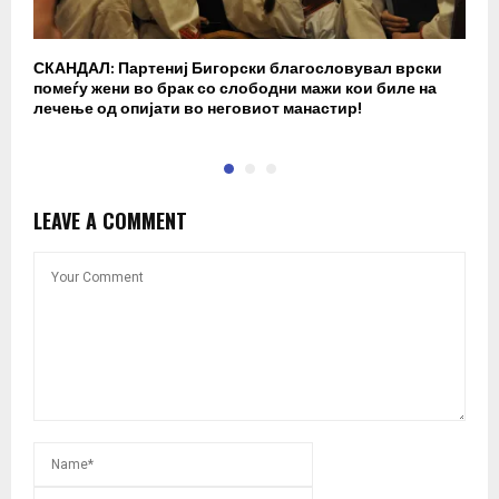
СКАНДАЛ: Партениј Бигорски благословувал врски
Б
помеѓу жени во брак со слободни мажи кои биле на
п
лечење од опијати во неговиот манастир!
LEAVE A COMMENT