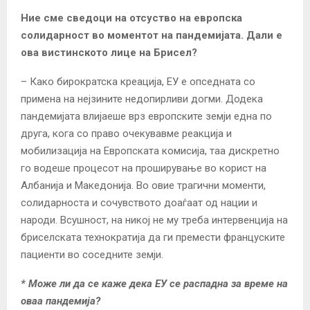
Ние сме сведоци на отсуство на европска
солидарност во моментот на пандемијата.
Дали е
ова вистинското лице на Брисел?
– Како бирократска креација, ЕУ е опседната со
примена на нејзините недопирливи догми. Додека
пандемијата влијаеше врз европските земји една по
друга, кога со право очекувавме реакција и
мобилизација на Европската комисија, таа дискретно
го водеше процесот на проширување во корист на
Албанија и Македонија. Во овие трагични моменти,
солидарноста и сочувството доаѓаат од нации и
народи. Всушност, на никој не му треба интервенција на
бриселската технократија да ги премести француските
пациенти во соседните земји.
*
Може ли да се каже дека ЕУ се распадна за време на
оваа пандемија?