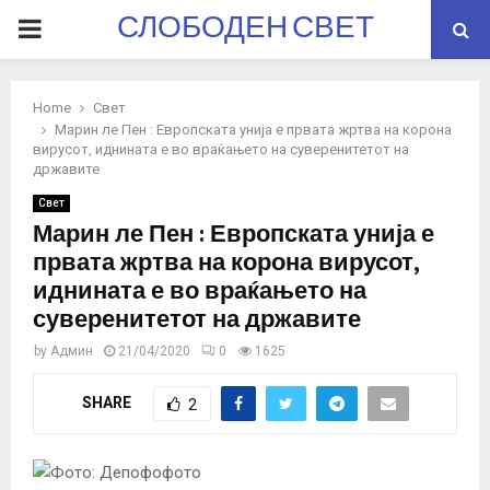
СЛОБОДЕН СВЕТ
PRIMARY
MENU
Home
Свет
Марин ле Пен : Европската унија е првата жртва на корона
вирусот, иднината е во враќањето на суверенитетот на
државите
Свет
Марин ле Пен : Европската унија е
првата жртва на корона вирусот,
иднината е во враќањето на
суверенитетот на државите
by
Админ
21/04/2020
0
1625
SHARE
2