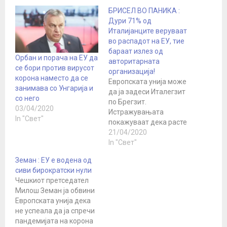
БРИСЕЛ ВО ПАНИКА :
Дури 71% од
Италијанците веруваат
во распадот на ЕУ, тие
бараат излез од
Орбан и порача на ЕУ да
авторитарната
се бори против вирусот
организација!
корона наместо да се
Европската унија може
занимава со Унгарија и
да ја задеси Италегзит
со него
по Брегзит.
03/04/2020
Истражувањата
In "Свет"
покажуваат дека расте
бројот на италијанци
21/04/2020
кои се за напуштање на
In "Свет"
ЕУ и еврозоната. Во
Земан : ЕУ е водена од
моментов, околу 40
сиви бирократски нули
проценти од
Чешкиот претседател
италијанските граѓани
Милош Земан ја обвини
сметаат дека земјата
Европската унија дека
треба да ја напушти ЕУ,
не успеала да ја спречи
додека повеќе од 70
пандемијата на корона
проценти проценуваат