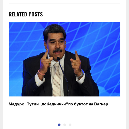
RELATED POSTS
Мадуро: Путин „победнички“ по бунтот на Вагнер
О
п