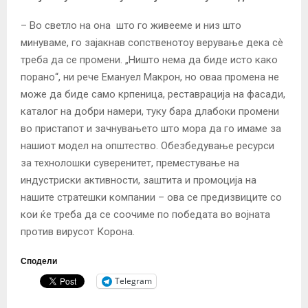
– Во светло на она што го живееме и низ што
минуваме, го зајакнав сопственотоу верување дека сè
треба да се промени. „Ништо нема да биде исто како
порано“, ни рече Емануел Макрон, но оваа промена не
може да биде само крпеница, реставрација на фасади,
каталог на добри намери, туку бара длабоки промени
во пристапот и зачнувањето што мора да го имаме за
нашиот модел на општество. Обезбедување ресурси
за технолошки суверенитет, преместување на
индустриски активности, заштита и промоција на
нашите стратешки компании – ова се предизвиците со
кои ќе треба да се соочиме по победата во војната
против вирусот Корона.
Сподели
Telegram