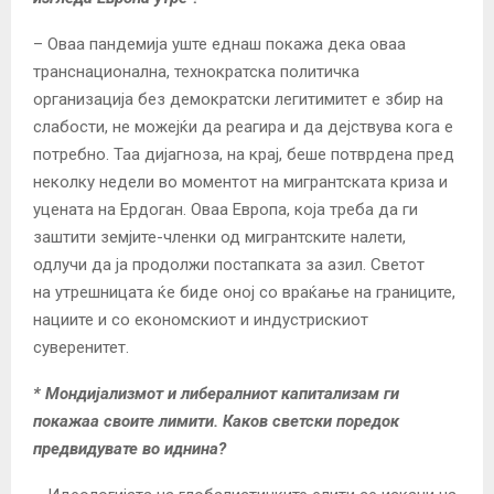
– Оваа пандемија уште еднаш покажа дека оваа
транснационална, технократска политичка
организација без демократски легитимитет е збир на
слабости, не можејќи да реагира и да дејствува кога е
потребно. Таа дијагноза, на крај, беше потврдена пред
неколку недели во моментот на мигрантската криза и
уцената на Ердоган. Оваа Европа, која треба да ги
заштити земјите-членки од мигрантските налети,
одлучи да ја продолжи постапката за азил. Светот
на
утрешницата
ќе биде оној со враќање на границите,
нациите и со економскиот и индустрискиот
суверенитет.
*
Мондијализмот и либералниот капитализам ги
покажаа своите лимити. Каков светски поредок
предвидувате во иднина?