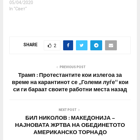
вирус затоа шти на
05/04/2020
дека кризата со
почетокот критиките од
In "Свет"
коронавирусот…
Брисел стигаше критика
за земјите кои ги
затвораа границите
како мерка против
епидемијата. „ЕУ затаи
SHARE
2
во борбата со
епидемијата на вирусот
корона, бидејќи
претседателката на
PREVIOUS POST
Европската…
Трамп : Протестантите кои излегоа за
време на карантинот се ,,Големи луѓе“ кои
си ги бараат своите работни места назад
NEXT POST
БИЛ НИКОЛОВ : МАКЕДОНИЈА –
НАЈНОВАТА ЖРТВА НА ОБЕДИНЕТОТО
АМЕРИКАНСКО ТОРНАДО