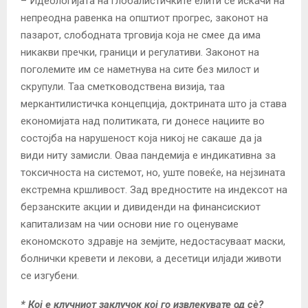
– Идеологијата на глобалистичките елити се искачи на
непреодна равенка на општиот прогрес, законот на
пазарот, слободната трговија која не смее да има
никакви пречки, граници и регулативи. Законот на
поголемите им се наметнува на сите без милост и
скрупули. Таа сметководствена визија, таа
меркантилистичка концепција, доктрината што ја става
економијата над политиката, ги донесе нациите во
состојба на нарушеност која никој не сакаше да ја
види ниту замисли. Оваа пандемија е индикативна за
токсичноста на системот, но, уште повеќе, на нејзината
екстремна кршливост. Зад вредностите на индексот на
берзанските акции и дивиденди на финансискиот
капитализам на чии основи ние го оценуваме
економското здравје на земјите, недостасуваат маски,
болнички кревети и лекови, а десетици илјади животи
се изгубени.
*
Кој е клучниот заклучок кој го извлекувате од сè?