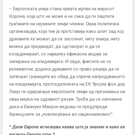
– Европската унија стана првата жртва на вирусот
Корона, која што не може и не сака да ги заштити
граѓаните на нејзините земји членки. Оваа политичка
организација, која тие ја претставија како штит зад кој
државите ќе можат да се засолнат, ниту знаеја, ниту
можеа да предвидат, да одговорат и да се
координираат, со најмалку ефикасна акција за
запирање на епидемијата. И овде, фактите не се
релевантни: додека државите со право решија да ги
затворат границите во обид да спречи напредувањето
на епидемијата, претседателката на ЕК Урсула фон дер
Лаејн ги одвраќаше европските земји од преземање на
оваа мерка на здравиот разум. Треба да се напомене
дека и Емануел Макрон веднаш ги предупреди
Французите за „повлекување во национализмот“.
* Дали Европа исчезнува каква што ја знаеме и како ќе
изгледа Европа утре ?