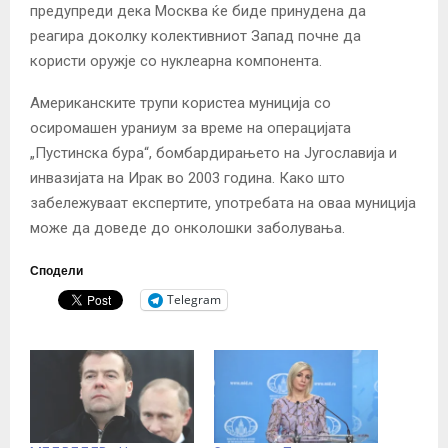
предупреди дека Москва ќе биде принудена да
реагира доколку колективниот Запад почне да
користи оружје со нуклеарна компонента.
Американските трупи користеа муниција со
осиромашен ураниум за време на операцијата
„Пустинска бура“, бомбардирањето на Југославија и
инвазијата на Ирак во 2003 година. Како што
забележуваат експертите, употребата на оваа муниција
може да доведе до онколошки заболувања.
Сподели
Telegram