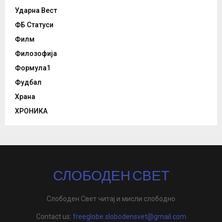
Ударна Вест
ФБ Статуси
Филм
Филозофија
Формула1
Фудбал
Храна
ХРОНИКА
СЛОБОДЕН СВЕТ
Слободен Свет читај и мисли слободно
Contact us:
freeglobe.slobodensvet@gmail.com