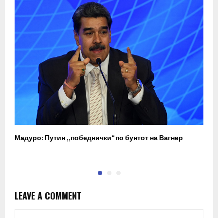
Мадуро: Путин „победнички“ по бунтот на Вагнер
О
п
LEAVE A COMMENT