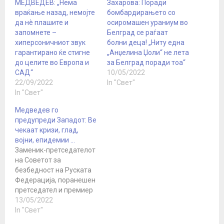
МЕДВЕДЕВ: „Нема
Захарова: Поради
враќање назад, немојте
бомбардирањето со
да нè плашите и
осиромашен ураниум во
запомнете –
Белград се раѓаат
хиперсоничниот звук
болни деца! „Ниту една
гарантирано ќе стигне
„Анџелина Џоли“ не лета
до целите во Европа и
за Белград поради тоа“
САД“
10/05/2022
22/09/2022
In "Свет"
In "Свет"
Медведев го
предупреди Западот: Ве
чекаат кризи, глад,
војни, епидемии …
Заменик-претседателот
на Советот за
безбедност на Руската
Федерација, поранешен
претседател и премиер
на Руската Федерација,
13/05/2022
Дмитриј Медведев,
In "Свет"
објави нова објава на