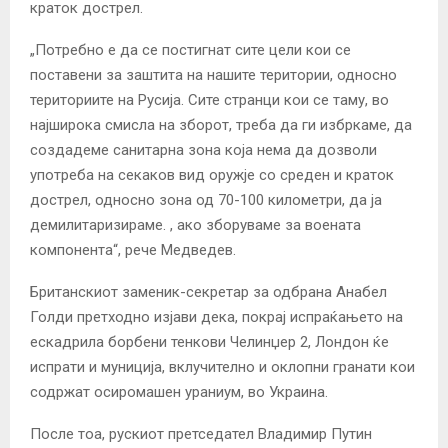
краток дострел.
„Потребно е да се постигнат сите цели кои се
поставени за заштита на нашите територии, односно
териториите на Русија. Сите странци кои се таму, во
најширока смисла на зборот, треба да ги избркаме, да
создадеме санитарна зона која нема да дозволи
употреба на секаков вид оружје со среден и краток
дострел, односно зона од 70-100 километри, да ја
демилитаризираме. , ако зборуваме за воената
компонента“, рече Медведев.
Британскиот заменик-секретар за одбрана Анабел
Голди претходно изјави дека, покрај испраќањето на
ескадрила борбени тенкови Челинџер 2, Лондон ќе
испрати и муниција, вклучително и оклопни гранати кои
содржат осиромашен ураниум, во Украина.
После тоа, рускиот претседател Владимир Путин