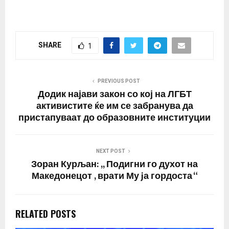
својот Телеграм канал .
Медведев рече дека
следуваат низ кризи и
конфликти како
SHARE
1
резултат на антируските
санкции и „уривањето
на идејата за свет
фокусиран на Америка“.
PREVIOUS POST
Тој посочи дека…
Додик најави закон со кој на ЛГБТ
активистите ќе им се забранува да
пристапуваат до образовните институции
NEXT POST
Зоран Курљан: ,, Подигни го духот на
Македонецот , врати Му jа гордоста “
RELATED POSTS