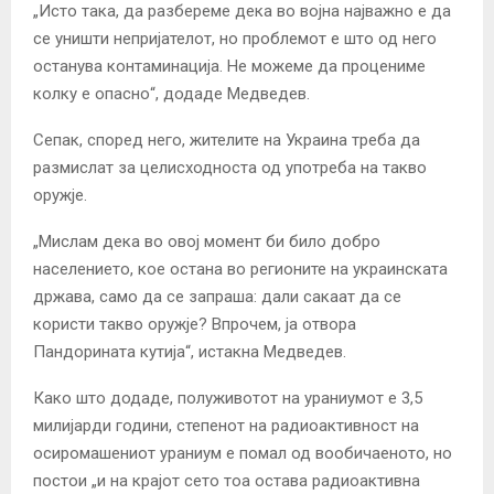
„Исто така, да разбереме дека во војна најважно е да
се уништи непријателот, но проблемот е што од него
останува контаминација. Не можеме да процениме
колку е опасно“, додаде Медведев.
Сепак, според него, жителите на Украина треба да
размислат за целисходноста од употреба на такво
оружје.
„Мислам дека во овој момент би било добро
населението, кое остана во регионите на украинската
држава, само да се запраша: дали сакаат да се
користи такво оружје? Впрочем, ја отвора
Пандорината кутија“, истакна Медведев.
Како што додаде, полуживотот на ураниумот е 3,5
милијарди години, степенот на радиоактивност на
осиромашениот ураниум е помал од вообичаеното, но
постои „и на крајот сето тоа остава радиоактивна