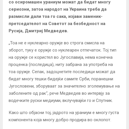
со осиромашен ураниум можат да бидат многу
сериозни, затоа народот на Украина треба да
размисли дали тоа го сака, изјави заменик-
претседателот на Советот за безбедност на
Русија, Дмитриј Медведев.
„Тоа не е нуклеарно оружје во строга смисла на
зборот, туку е оружје со нуклеарен отпечаток. Тој тип
на оружје се користел во Југославија, нема конечна
проценка (последица), ниту забрана за употреба на
тоа оружје. Сепак, задоцнетите последици можат да
бидат многу тешки бидејќи самите Срби, поранешни
Југословени, зборуваат за значително зголемување на
заболените од рак“, рече Медведев во интервју за
водечките руски медиуми, вклучувајќи го и Спутник.
Како што објасни тој, јадрото на ураниум е многу густа
компонента која многу добро продира во оклопот.