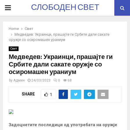
СЛОБОДЕН СВЕТ
PRIMARY
MENU
Home
Свет
Медведев: Украинци, прашајте ги Србите дали сакате
оружје со осиромашен ураниум
Свет
Медведев: Украинци, прашајте ги
Србите дали сакате оружје со
осиромашен ураниум
by
Админ
24/03/2023
0
68
SHARE
1
Задоцнетите последици од употребата на оружје