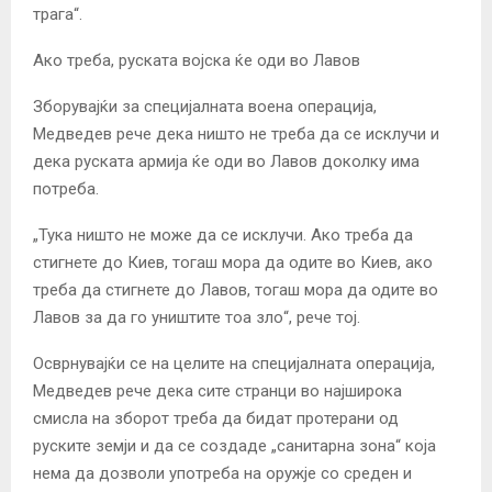
трага“.
Ако треба, руската војска ќе оди во Лавов
Зборувајќи за специјалната воена операција,
Медведев рече дека ништо не треба да се исклучи и
дека руската армија ќе оди во Лавов доколку има
потреба.
„Тука ништо не може да се исклучи. Ако треба да
стигнете до Киев, тогаш мора да одите во Киев, ако
треба да стигнете до Лавов, тогаш мора да одите во
Лавов за да го уништите тоа зло“, рече тој.
Осврнувајќи се на целите на специјалната операција,
Медведев рече дека сите странци во најширока
смисла на зборот треба да бидат протерани од
руските земји и да се создаде „санитарна зона“ која
нема да дозволи употреба на оружје со среден и