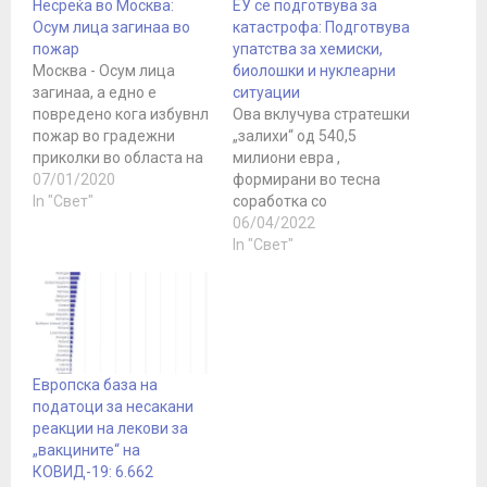
Несреќа во Москва:
ЕУ се подготвува за
Осум лица загинаа во
катастрофа: Подготвува
пожар
упатства за хемиски,
Москва - Осум лица
биолошки и нуклеарни
загинаа, а едно е
ситуации
повредено кога избувнл
Ова вклучува стратешки
пожар во градежни
„залихи“ од 540,5
приколки во областа на
милиони евра ,
Москва, јави ТАСС,
07/01/2020
формирани во тесна
повикувајќи се на
In "Свет"
соработка со
службите за итни
Здравствената управа
06/04/2022
случаи. Според
за подготвеност и
In "Свет"
неименуван извор на
одговор при итни
агенцијата, сите жртви
случаи (ХЕРА). Овие
се најверојатно граѓани
резерви ќе се состојат
на Таџикистан.
од опрема и лекови,
"Пожарот може да биде
вакцини и други
резултат на краток спој
терапевтски средства
Европска база на
поради уредите…
за третман на пациенти
податоци за несакани
изложени на итни
реакции на лекови за
агенси на CBRN, како и
„вакцините“ на
обезбедување опрема…
КОВИД-19: 6.662