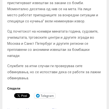
пристигнуваат извештаи за закани со бомби.
Моментално десетина од нив се на мета. На лице
место работат припадниците за вонредни ситуации и
специјлци со кучиња” вели неименуван извор.
Од почетокот на ноември минатата година, судовите,
училиштата, трговските центри и другите згради во
Москва и Санкт Петербург и другите региони се
преплавени со анонимни извештаи за бомбашки
напади.
Службите за итни случаи ги проверуваа сите
обвинувања, но се испостави дека се работи за лажни
обвинувања.
Сподели
Telegram