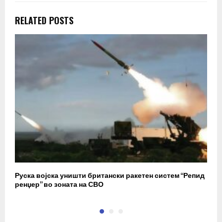
RELATED POSTS
Руска војска уништи британски ракетен систем “Репид
К
ренџер” во зоната на СВО
к