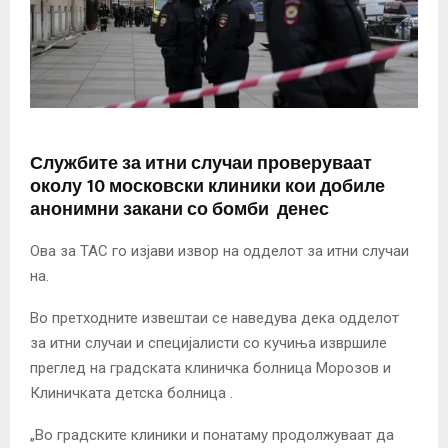
Службите за итни случаи проверуваат
околу 10 московски клиники кои добиле
анонимни закани со бомби денес
Ова за ТАС го изјави извор на одделот за итни случаи
на.
Во претходните извештаи се наведува дека одделот
за итни случаи и специјалисти со кучиња извршиле
преглед на градската клиничка болница Морозов и
Клиничката детска болница .
„Во градските клиники и понатаму продолжуваат да