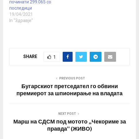
починати 299.065 со
последици
19/04/2021
In "Здравје"
SHARE
1
PREVIOUS POST
Бугарскиот претседател го обвини
премиерот за шпионирање на владата
NEXT POST
Марш на СДСМ под мотото „Чекориме за
правда“ (ЖИВО)