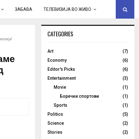
ЗАБАВА
ТЕЛЕВИЗИЈА ВО ЖИВО
CATEGORIES
изија!
Art
(7)
ваме
Economy
(6)
д
Editor's Picks
(6)
Entertainment
(3)
Movie
(1)
Боречки спортови
(1)
Sports
(1)
Politics
(5)
Science
(2)
Stories
(2)