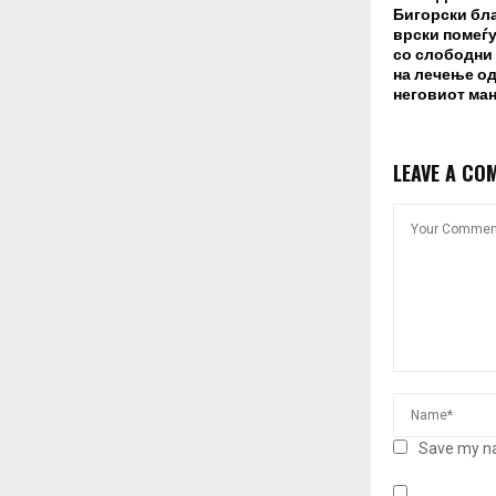
Бигорски бл
врски помеѓу
со слободни
на лечење од
неговиот ман
LEAVE A CO
Save my na