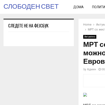
СЛОБОДЕН СВЕТ
ДОМА
ПОЛИТ
СЛЕДЕТЕ НЕ НА ФЕЈСБУК
Home
Актуе
МРТ со жес
Актуелно
МРТ с
можно
Евров
by
Админ
08