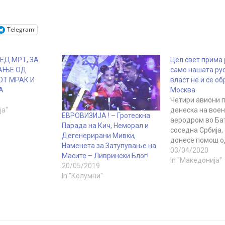
Telegram
ЕД МРТ, ЗА
Цел свет прима
АЊЕ ОД
само нашата ру
Т МРАК И
власт не и се об
А
Москва
Четири авиони 
ја"
денеска на вое
ЕВРОВИЗИЈА ! – Гротескна
аеродром во Ба
Парада на Кич, Неморал и
соседна Србија, 
Дегенерирани Мивки,
донесе помош од
Наменета за Затупување на
борба против в
03/04/2020
Масите – Ливрински Блог!
корона, се вели 
In "Македонија"
20/05/2019
страницата на
In "Колумни"
Министерството
на Србија. Прија
во моментот е в
истовар на мед
материјали од а