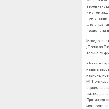
МРТ со жест
евровизиска
не стои зад
претставнич
што е казни
повлечена о
Македонската
„Песна за Ев
Торино го фр
-Јавниот сер
нашата евров
националното
МРТ очекува 
сервис ја ра
сметка да не
Против одгов
можности за 