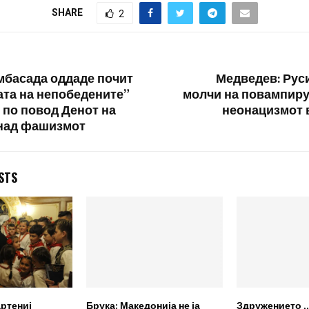
претходно…
SHARE
2
мбасада оддаде почит
Медведев: Руси
ата на непобедените”
молчи на повампир
 по повод Денот на
неонацизмот 
над фашизмот
STS
ртениј
Брука: Македонија не ја
Здружението „