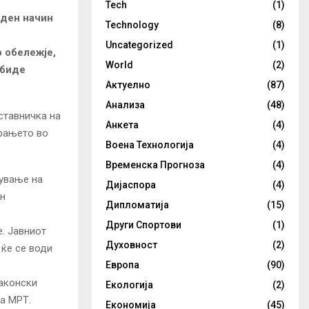
Tech
(1)
еден начин
Technology
(8)
Uncategorized
(1)
о обележје,
World
(2)
 биде
Актуелно
(87)
Анализа
(48)
ставничка на
Анкета
(4)
ирањето во
Воена Технологија
(4)
Временска Прогноза
(4)
сување на
Дијаспора
(4)
он
Дипломатија
(15)
Други Спортови
(1)
. Јавниот
Духовност
(2)
 ќе се води
Европа
(90)
законски
Екологија
(2)
на МРТ.
Економија
(45)