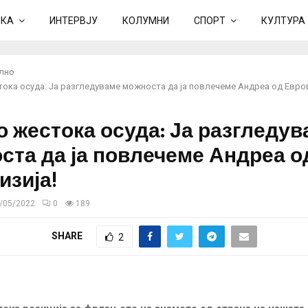
ИКА
ИНТЕРВЈУ
КОЛУМНИ
СПОРТ
КУЛТУРА
лно
тока осуда: Ја разгледуваме можноста да ја повлечеме Андреа од Евров
о жестока осуда: Ја разгледу
ста да ја повлечеме Андреа о
изија!
/05/2022
0
189
SHARE
2