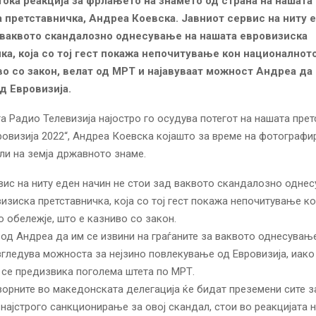
ока реакција за фрлањето на знамето од страна на нашата
 претставничка, Андреа Коевска. Јавниот сервис на ниту 
 ваквото скандалозно однесување на нашата евровизиска
ка, која со тој гест покажа непочитување кон националнот
во со закон, велат од МРТ и најавуваат можност Андреа да
д Евровизија.
 Радио Телевизија најостро го осудува потегот на нашата прет
ровизија 2022“, Андреа Коевска којашто за време на фотограф
ли на земја државното знаме.
вис на ниту еден начин не стои зад ваквото скандалозно одне
изиска претставничка, која со тој гест покажа непочитување к
 обележје, што е казниво со закон.
од Андреа да им се извини на граѓаните за ваквото однесување
згледува можноста за нејзино повлекување од Евровизија, иако
 се предизвика поголема штета по МРТ.
орните во македонската делегација ќе бидат преземени сите 
најстрого санкционирање за овој скандал, стои во реакцијата 