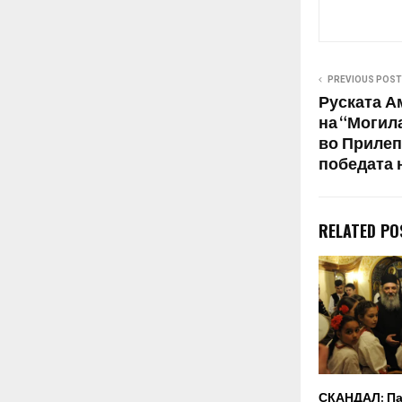
PREVIOUS POST
Руската А
на “Могил
во Прилеп
победата 
RELATED PO
СКАНДАЛ: Па