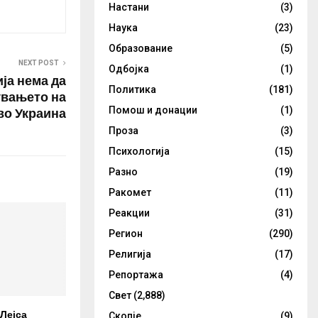
Настани
(3)
Наука
(23)
Образование
(5)
NEXT POST
Одбојка
(1)
ја нема да
Политика
(181)
увањето на
во Украина
Помош и донации
(1)
Проза
(3)
Психологија
(15)
Разно
(19)
Ракомет
(11)
Реакции
(31)
Регион
(290)
Религија
(17)
Репортажа
(4)
Свет
(2,888)
Лејса
Скопје
(9)