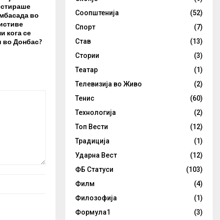
естираше
Соопштенија
(52)
амбасада во
 истиве
Спорт
(7)
и кога се
 во Донбас?
Став
(13)
Стории
(3)
Театар
(1)
Телевизија во Живо
(2)
Тенис
(60)
Технологија
(2)
Топ Вести
(12)
Традиција
(1)
Ударна Вест
(12)
ФБ Статуси
(103)
Филм
(4)
Филозофија
(1)
Формула1
(3)