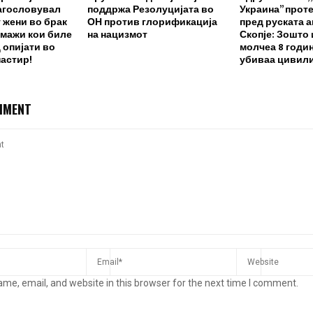
агословувал
поддржа Резолуцијата во
Украина” прот
 жени во брак
ОН против глорификација
пред руската 
 мажи кои биле
на нацизмот
Скопје: Зошто
 опијати во
молчеа 8 годин
астир!
убиваа цивили
MMENT
me, email, and website in this browser for the next time I comment.