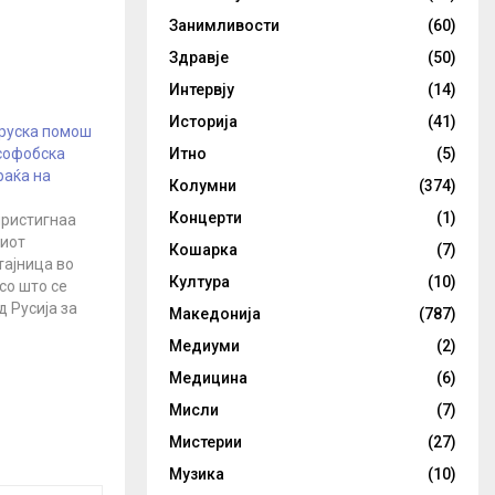
Занимливости
(60)
Здравје
(50)
Интервју
(14)
Историја
(41)
 руска помош
софобска
Итно
(5)
раќа на
Колумни
(374)
Концерти
(1)
пристигнаа
ниот
Кошарка
(7)
тајница во
Култура
(10)
со што се
 Русија за
Македонија
(787)
ирусот
Медиуми
(2)
на веб-
Медицина
(6)
 за одбрана
Мисли
(7)
вено е дека
о тек
Мистерии
(27)
ицински
Музика
(10)
виони што