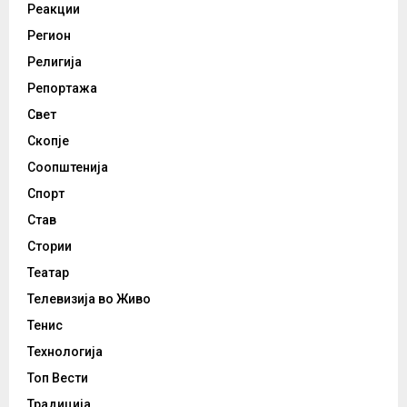
Реакции
Регион
Религија
Репортажа
Свет
Скопје
Соопштенија
Спорт
Став
Стории
Театар
Телевизија во Живо
Тенис
Технологија
Топ Вести
Традиција