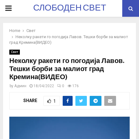
СЛОБОДЕН СВЕТ
PRIMARY
MENU
Home
Свет
Неколку ракети го погодија Лавов. Тешки борби за малиот
град Кремина(ВИДЕО)
Свет
Неколку ракети го погодија Лавов.
Тешки борби за малиот град
Кремина(ВИДЕО)
by
Админ
18/04/2022
0
176
SHARE
1