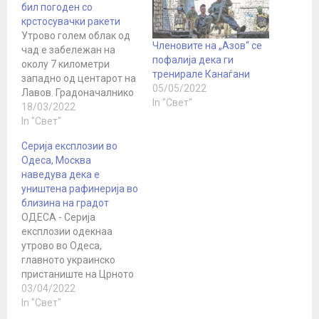
бил погоден со
крстосувачки ракети
Утрово голем облак од
Членовите на „Азов“ се
чад е забележан на
пофалија дека ги
околу 7 километри
тренирале Канаѓани
западно од центарот на
05/05/2022
Лавов. Градоначалнико
In "Свет"
т вели дека зградата
18/03/2022
што била користена за
In "Свет"
поправка на авиони до
Серија експлозии во
градскиот аеродром
Одеса, Москва
била погодена во
наведува дека е
раните утрински часови,
уништена рафинерија во
но нема извештаи за
близина на градот
жртви. Досега беше
ОДЕСА - Серија
помирно во западна
експлозии одекнаа
Украина отколку во
утрово во Одеса,
остатокот од…
главното украинско
пристаниште на Црното
Море, а руското
03/04/2022
Министерство за
In "Свет"
одбрана соопшти дека