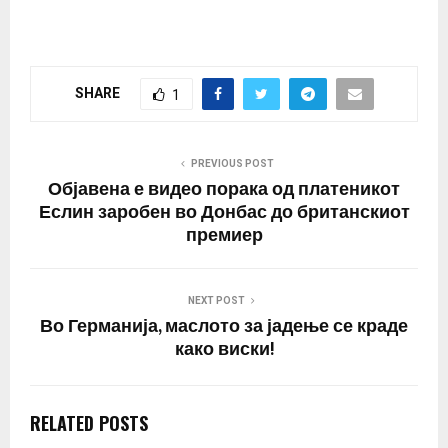
во близина на тој град
се уништени рафинерија
и складишта за гориво.
Најмалку три столба црн
SHARE
1
чад и пламен се чуле во
индустриската зона од
експлозиите што се
слушнале околу…
PREVIOUS POST
Објавена е видео порака од платеникот
Еслин заробен во Донбас до британскиот
премиер
NEXT POST
Во Германија, маслото за јадење се краде
како виски!
RELATED POSTS