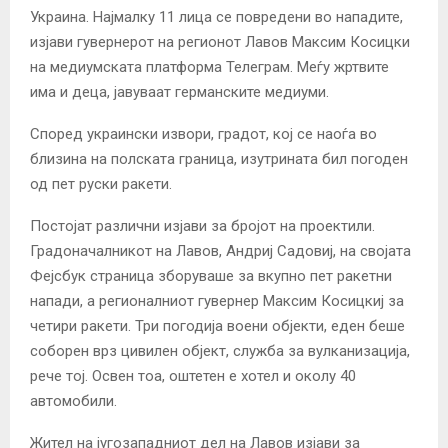
Украина. Најмалку 11 лица се повредени во нападите,
изјави гувернерот на регионот Лавов Максим Косицки
на медиумската платформа Телеграм. Меѓу жртвите
има и деца, јавуваат германските медиуми.
Според украински извори, градот, кој се наоѓа во
близина на полската граница, изутрината бил погоден
од пет руски ракети.
Постојат различни изјави за бројот на проектили.
Градоначалникот на Лавов, Андриј Садовиј, на својата
Фејсбук страница зборуваше за вкупно пет ракетни
напади, а регионалниот гувернер Максим Косицкиј за
четири ракети. Три погодија воени објекти, еден беше
соборен врз цивилен објект, служба за вулканизација,
рече тој. Освен тоа, оштетен е хотел и околу 40
автомобили.
Жител на југозападниот дел на Лавов изјави за