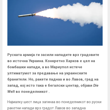
Руската армија ги засили нападите врз градовите
во источна Украина. Конкретно Харков е цел на
бомбашки напади, а во Мариупол истече
ултиматумот за предавање на украинските
бранители. Но, ракети паднаа и во Лавов, град на
запад, кој исто така е бегалски центар, објави
Die
Welt
во понеделникот .
Најмалку шест лица загинаа во понеделникот во руски
ракетни напади врз градот Лавов во западна