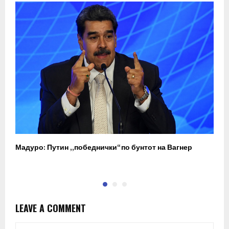
Мадуро: Путин „победнички“ по бунтот на Вагнер
О
п
LEAVE A COMMENT