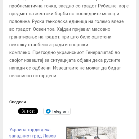
проблематична точка, заедно со градот Рубишне, кој е
предмет на жестоки борби во последните месец и
половина. Руска тенковска единица на големо влезе
во градот. Освен тоа, Хајдаи пријавил масовно
гранатирање на градот, при што биле оштетени
неколку станбени згради и спортски
комплекс. Претходно украинскиот Генералштаб во
својот извештај за ситуацијата објави дека руските
напади се одбиени. Извештаите не можат да бидат
независно потврдени.
Сподели
Telegram
Украина тврди дека
западниот град Лавов