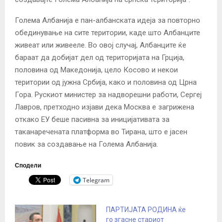
Голема Албанија е пан-албанската идеја за повторно
обединување на сите територии, каде што Албанците
живеат или живееле.
Во овој случај, Албанците ќе
бараат да добијат дел од територијата на Грција,
половина од Македонија, цело Косово и некои
територии од јужна Србија, како и половина од Црна
Гора.
Рускиот министер за надворешни работи, Сергеј
Лавров, претходно изјави дека Москва е загрижена
откако ЕУ беше пасивна за иницијативата за
таканаречената платформа во Тирана, што е јасен
повик за создавање на Голема Албанија.
Сподели
Telegram
ПАРТИЈАТА РОДИНА ќе
го згасне стариот