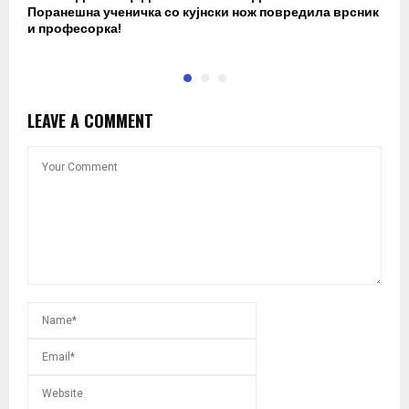
Поранешна ученичка со кујнски нож повредила врсник
с
и професорка!
п
LEAVE A COMMENT