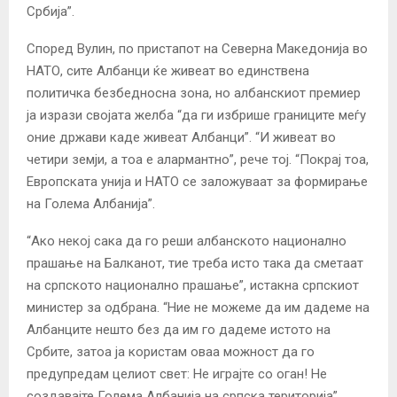
Србија”.
Според Вулин, по пристапот на Северна Македонија во
НАТО, сите Албанци ќе живеат во единствена
политичка безбедносна зона, но албанскиот премиер
ја изрази својата желба “да ги избрише границите меѓу
оние држави каде живеат Албанци”.
“И живеат во
четири земји, а тоа е алармантно”, рече тој.
“Покрај тоа,
Европската унија и НАТО се заложуваат за формирање
на Голема Албанија”.
“Ако некој сака да го реши албанското национално
прашање на Балканот, тие треба исто така да сметаат
на српското национално прашање”, истакна српскиот
министер за одбрана.
“Ние не можеме да им дадеме на
Албанците нешто без да им го дадеме истото на
Србите, затоа ја користам оваа можност да го
предупредам целиот свет: Не играјте со оган! Не
создавајте Голема Албанија на српска територија”.