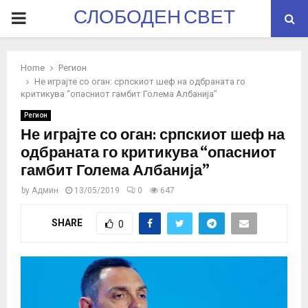
СЛОБОДЕН СВЕТ
PRIMARY
MENU
Home
Регион
Не играјте со оган: српскиот шеф на одбраната го
критикува “опасниот гамбит Голема Албанија”
Регион
Не играјте со оган: српскиот шеф на
одбраната го критикува “опасниот
гамбит Голема Албанија”
by
Админ
13/05/2019
0
647
SHARE
0