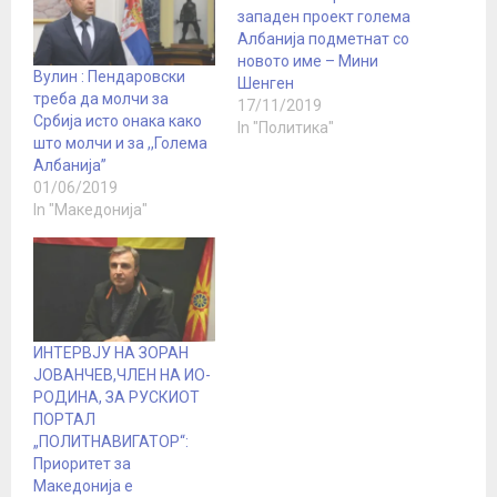
западен проект голема
Албанија подметнат со
новото име – Мини
Вулин : Пендаровски
Шенген
треба да молчи за
17/11/2019
Србија исто онака како
In "Политика"
што молчи и за ,,Голема
Албанија”
01/06/2019
In "Македонија"
ИНТЕРВЈУ НА ЗОРАН
ЈОВАНЧЕВ,ЧЛЕН НА ИО-
РОДИНА, ЗА РУСКИОТ
ПОРТАЛ
„ПОЛИТНАВИГАТОР“:
Приоритет за
Македонија е