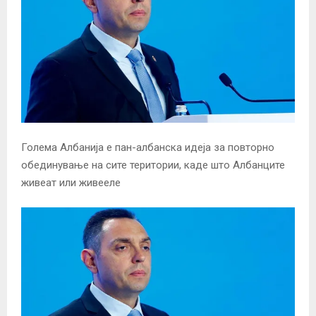
Голема Албанија е пан-албанска идеја за повторно
обединување на сите територии, каде што Албанците
живеат или живееле