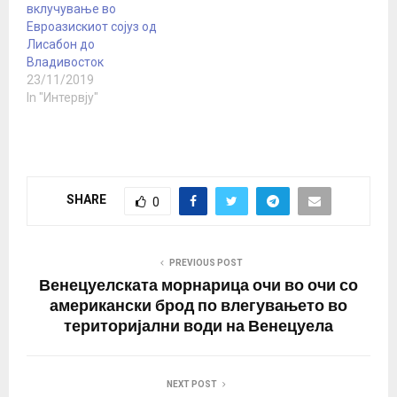
вклучување во
Евроазискиот сојуз од
Лисабон до
Владивосток
23/11/2019
In "Интервју"
SHARE
0
PREVIOUS POST
Венецуелската морнарица очи во очи со
американски брод по влегувањето во
територијални води на Венецуела
NEXT POST