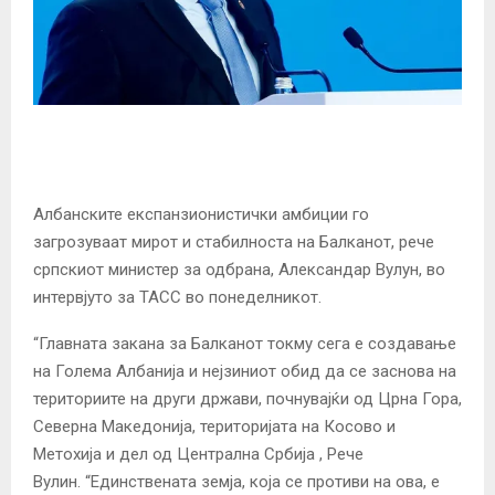
Албанските експанзионистички амбиции го
загрозуваат мирот и стабилноста на Балканот, рече
српскиот министер за одбрана, Александар Вулун, во
интервјуто за ТАСС во понеделникот.
“Главната закана за Балканот токму сега е создавање
на Голема Албанија и нејзиниот обид да се заснова на
териториите на други држави, почнувајќи од Црна Гора,
Северна Македонија, територијата на Косово и
Метохија и дел од Централна Србија , Рече
Вулин. “Единствената земја, која се противи на ова, е