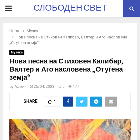
СЛОБОДЕН СВЕТ
PRIMARY
MENU
Home
Музика
Нова песна на Стиховен Калибар, Валтер и Аго насловена
„Отуѓена земја“
Музика
Нова песна на Стиховен Калибар,
Валтер и Аго насловена „Отуѓена
земја“
by
Админ
25/04/2023
0
177
SHARE
1