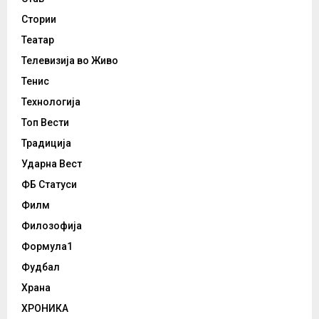
Стории
Театар
Телевизија во Живо
Тенис
Технологија
Топ Вести
Традиција
Ударна Вест
ФБ Статуси
Филм
Филозофија
Формула1
Фудбал
Храна
ХРОНИКА