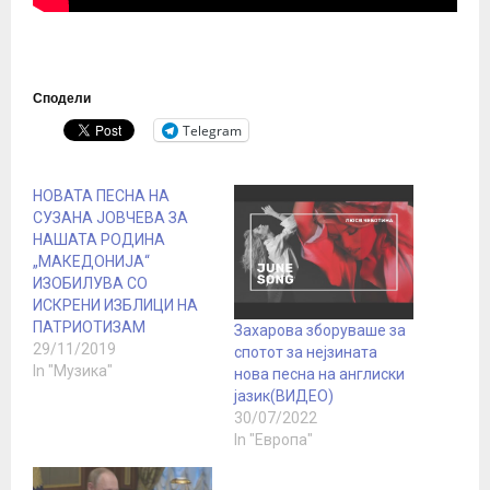
Сподели
Telegram
НОВАТА ПЕСНА НА
СУЗАНА ЈОВЧЕВА ЗА
НАШАТА РОДИНА
„МАКЕДОНИЈА“
ИЗОБИЛУВА СО
ИСКРЕНИ ИЗБЛИЦИ НА
ПАТРИОТИЗАМ
Захарова зборуваше за
29/11/2019
спотот за нејзината
In "Музика"
нова песна на англиски
јазик(ВИДЕО)
30/07/2022
In "Европа"