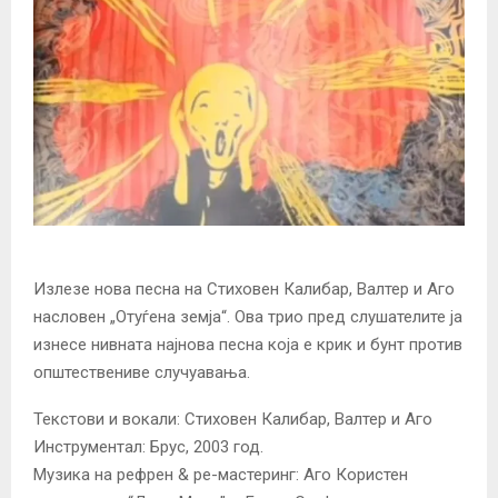
Излезе нова песна на Стиховен Калибар, Валтер и Аго
насловен „Отуѓена земја“. Ова трио пред слушателите ја
изнесе нивната најнова песна која е крик и бунт против
општествениве случуавања.
Текстови и вокали: Стиховен Калибар, Валтер и Аго
Инструментал: Брус, 2003 год.
Музика на рефрен & ре-мастеринг: Аго Користен