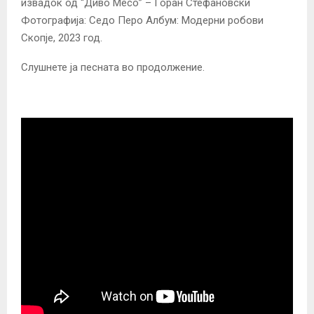
извадок од “Диво Месо” – Горан Стефановски
Фотографија: Седо Перо Албум: Модерни робови
Скопје, 2023 год.
Слушнете ја песната во продолжение.