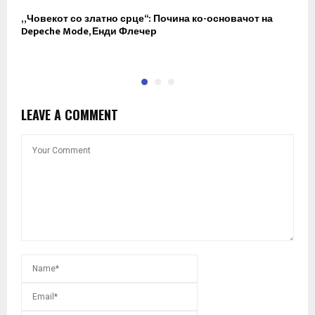
„Човекот со златно срце“: Почина ко-основачот на
Ш
Depeche Mode, Енди Флечер
Г
О
LEAVE A COMMENT