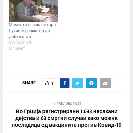
Момчето посака гитара,
Путин му помогна да
добие стан
27/12/2021
In "Свет"
SHARE
1
PREVIOUS POST
Во Грција регистрирани 1.633 несакани
дејства и 63 смртни случаи како можна
последица од вакцините против Ковид-19