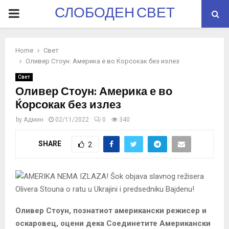
СЛОБОДЕН СВЕТ
PRIMARY
MENU
Home
Свет
Оливер Стоун: Америка е во Ќорсокак без излез
Свет
Оливер Стоун: Америка е во
Ќорсокак без излез
by
Админ
02/11/2022
0
340
SHARE
2
Оливер Стоун, познатиот американски режисер и
оскаровец, оцени дека Соединетите Американски