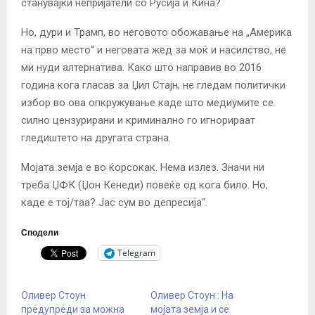
станувајќи непријатели со Русија и Кина?
Но, дури и Трамп, во неговото обожавање на „Америка
на прво место“ и неговата жед за моќ и насилство, не
ми нуди алтернатива. Како што направив во 2016
година кога гласав за Џил Стајн, не гледам политички
избор во ова опкружување каде што медиумите се
силно цензурирани и криминално го игнорираат
гледиштето на другата страна.
Мојата земја е во ќорсокак. Нема излез. Значи ни
треба ЏФК (Џон Кенеди) повеќе од кога било. Но,
каде е тој/таа? Јас сум во депресија“.
Сподели
Telegram
Оливер Стоун
Оливер Стоун : На ​​
предупреди за можна
мојата земја и се