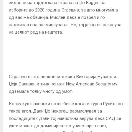
видов оваа тврдоглава страна на Џо Бајден на
изборите во 2020 година. Згрешив, за што многумина
од вас ме обвинија. Мислев дека е позрел и го
надминал ова размислување. Но, тој јасно се заканува
на целиот ред на нештата.
Страшно е што неоконсите како Викторија Нуланд и
Џејк Саливан и тинк-тенкот New American Security му
одземале толку многу од умот.
Колку кул шаховски потег беше кога ги турна Русите во
таков агол. Дали Џо некогаш размислувал за
последиците? Дали тој навистина верува дека САД сè
уште можат да доминираат во униполарен свет,