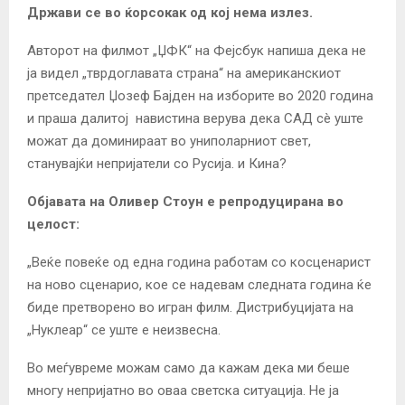
Држави се во ќорсокак од кој нема излез.
Авторот на филмот „ЏФК“ на Фејсбук напиша дека не
ја видел „тврдоглавата страна“ на американскиот
претседател Џозеф Бајден на изборите во 2020 година
и праша далитој навистина верува дека САД сè уште
можат да доминираат во униполарниот свет,
станувајќи непријатели со Русија. и Кина?
Објавата на Оливер Стоун е репродуцирана во
целост:
„Веќе повеќе од една година работам со косценарист
на ново сценарио, кое се надевам следната година ќе
биде претворено во игран филм. Дистрибуцијата на
„Нуклеар“ се уште е неизвесна.
Во меѓувреме можам само да кажам дека ми беше
многу непријатно во оваа светска ситуација. Не ја