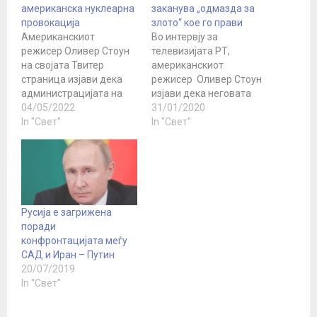
американска нуклеарна
заканува „одмазда за
провокација
злото“ кое го прави
Американскиот
Во интервју за
режисер Оливер Стоун
телевизијата РТ,
на својата Твитер
американскиот
страница изјави дека
режисер Оливер Стоун
администрацијата на
изјави дека неговата
американскиот
04/05/2022
земја е „зла сила“ на
31/01/2020
претседател Џо Бајден
In "Свет"
која поради тоа и се
In "Свет"
би можела да
заканува одмазда.
организира нуклеарна
„Морам со жалење да
провокација во
констатирам дека
регионот на Донбас со
Америка стана зла сила.
цел да ја префрли
Станавме зла сила за
вината на Русија,
сите оние луѓе кои
Русија е загрижена
пишува El Diario 16.
сакаат реформи, кои
поради
Според Стоун, САД
сакаат да ги променат
конфронтацијата меѓу
водат информативна
работите.…
САД и Иран – Путин
војна против Русија „со
20/07/2019
голема вештина и…
In "Свет"