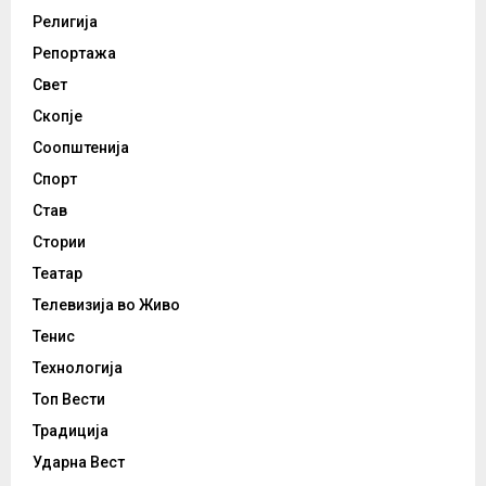
Религија
Репортажа
Свет
Скопје
Соопштенија
Спорт
Став
Стории
Театар
Телевизија во Живо
Тенис
Технологија
Топ Вести
Традиција
Ударна Вест