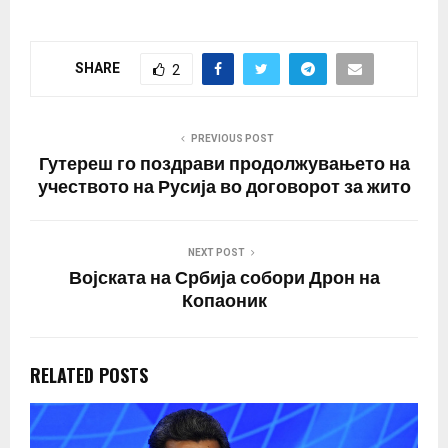
SHARE
2
PREVIOUS POST
Гутереш го поздрави продолжувањето на
учеството на Русија во договорот за жито
NEXT POST
Војската на Србија собори Дрон на
Копаоник
RELATED POSTS