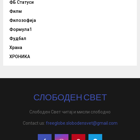
ФБ Статуси
Филм
Филозофија
Формула1
Фудбал
Храна
ХРОНИКА
СЛОБОДЕН СВЕТ
Слободен Свет читај и мисли слободно
Contact us:
freeglobe.slobodensvet@gmail.com