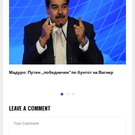
Мадуро: Путин „победнички“ по бунтот на Вагнер
О
п
LEAVE A COMMENT