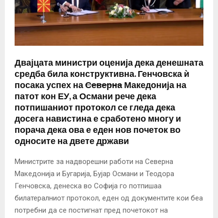
Двајцата министри оценија дека денешната
средба била конструктивна. Генчовска ѝ
посака успех на
Северна
Македонија на
патот кон ЕУ, а Османи рече дека
потпишаниот протокол се гледа дека
досега навистина е сработено многу и
порача дека ова е еден нов почеток во
односите на двете држави
Министрите за надворешни работи на Северна
Македонија и Бугарија, Бујар Османи и Теодора
Генчовска, денеска во Софија го потпишаа
билатералниот протокол, еден од документите кои беа
потребни да се постигнат пред почетокот на