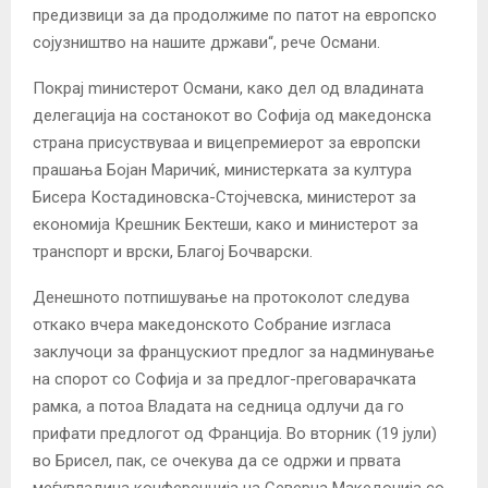
предизвици за да продолжиме по патот на европско
сојузништво на нашите држави“, рече Османи.
Покрај mинистерот Османи, како дел од владината
делегација на состанокот во Софија од македонска
страна присуствуваа и вицепремиерот за европски
прашања Бојан Маричиќ, министерката за култура
Бисера Костадиновска-Стојчевска, министерот за
економија Крешник Бектеши, како и министерот за
транспорт и врски, Благој Бочварски.
Денешното потпишување на протоколот следува
откако вчера македонското Собрание изгласа
заклучоци за францускиот предлог за надминување
на спорот со Софија и за предлог-преговарачката
рамка, а потоа Владата на седница одлучи да го
прифати предлогот од Франција. Во вторник (19 јули)
во Брисел, пак, се очекува да се одржи и првата
меѓувладина конференција на
Северна
Македонија со