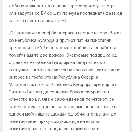
добива можност да ги почне преговорите уште утре
или задутре со ЕУ со што почнува последната фаза од
нашето пристапување во ЕУ.
„Се надеваме и овој билатерален процес на соработка
со Република Бугарија и другиот пат на пристапни
преговори со ЕУ ќе овозможат поблиска соработка
помеѓу нашите две држави. Очекуваме поддршка од
страна на Република Бугарија на овој пат на кој
почнуваме, патот на пристапни преговори, сето тоа во
интерес на граѓаните на Република
Северна
Македонија, но и на Република Бугарија чиј интерес е
Западен Балкан да се движи брзо и сигурно кон
членство во ЕУ. Ова е само еден нов почетокот, се
надевам дека од денеска отвораме ново поглавје на
односи меѓу нашите држави од обичните граѓани до
политичарите, преку комуникација на високо
политичко ниво со цел да се надминат сите