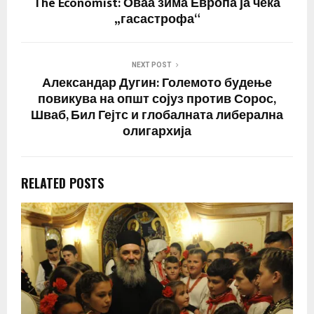
The Economist: Оваа зима Европа ја чека
„гасастрофа“
NEXT POST
Александар Дугин: Големото будење
повикува на општ сојуз против Сорос,
Шваб, Бил Гејтс и глобалната либерална
олигархија
RELATED POSTS