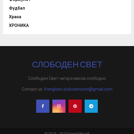
Фудбал
Храна
ХРОНИКА
СЛОБОДЕН СВЕТ
Слободен Свет читај и мисли слободно
Contact us:
freeglobe.slobodensvet@gmail.com
@2019 - 2023 freeglobe,mk