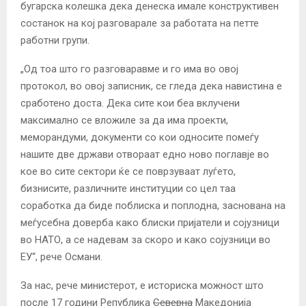
бугарска колешка дека денеска имале конструктивен
состанок на кој разговарале за работата на петте
работни групи.
„Од тоа што го разговаравме и го има во овој
протокол, во овој записник, се гледа дека навистина е
сработено доста. Дека сите кои беа вклучени
максимално се вложиле за да има проекти,
меморандуми, документи со кои односите помеѓу
нашите две држави отвораат едно ново поглавје во
кое во сите сектори ќе се поврзуваат луѓето,
бизнисите, различните институции со цел таа
соработка да биде поблиска и поплодна, заснована на
меѓусебна доверба како блиски пријатели и сојузници
во НАТО, а се надевам за скоро и како сојузници во
ЕУ“, рече Османи.
За нас, рече министерот, е историска можност што
после 17 години Република
Северна
Македонија