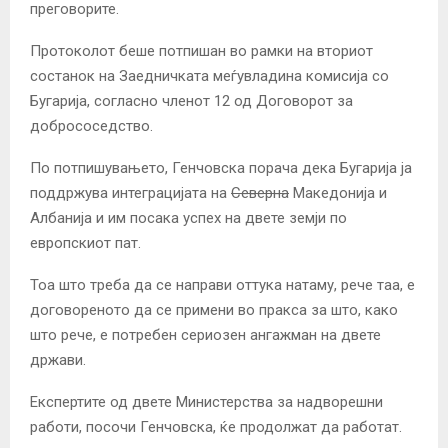
преговорите.
Протоколот беше потпишан во рамки на вториот
состанок на Заедничката меѓувладина комисија со
Бугарија, согласно членот 12 од Договорот за
добрососедство.
По потпишувањето, Генчовска порача дека Бугарија ја
поддржува интеграцијата на
Северна
Македонија и
Албанија и им посака успех на двете земји по
европскиот пат.
Тоа што треба да се направи оттука натаму, рече таа, е
договореното да се примени во пракса за што, како
што рече, е потребен сериозен ангажман на двете
држави.
Експертите од двете Министерства за надворешни
работи, посочи Генчовска, ќе продолжат да работат.