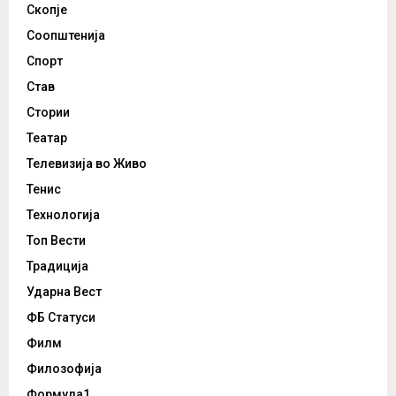
Скопје
Соопштенија
Спорт
Став
Стории
Театар
Телевизија во Живо
Тенис
Технологија
Топ Вести
Традиција
Ударна Вест
ФБ Статуси
Филм
Филозофија
Формула1