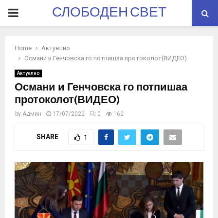
СЛОБОДЕН СВЕТ
PRIMARY
MENU
Home
Актуелно
Османи и Генчовска го потпишаа протоколот(ВИДЕО)
Актуелно
Османи и Генчовска го потпишаа
протоколот(ВИДЕО)
by
Админ
17/07/2022
0
162
SHARE
1