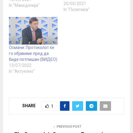
20/05/2021
процесот за почнување
In "Македонија"
In "Политика"
на преговори на
Северна Македонија со
ЕУ, пред се поради тоа
што таму во моментов
има техничка Влада. Тој
најави дека
најверојатно…
Османи: Протоколот ќе
го објавиме пред да
биде потпишан (ВИДЕО)
13/07/2022
In "Актуелно"
SHARE
1
PREVIOUS POST