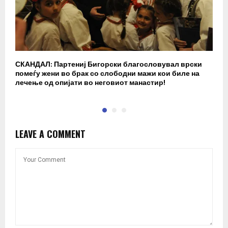
СКАНДАЛ: Партениј Бигорски благословувал врски
Б
помеѓу жени во брак со слободни мажи кои биле на
п
лечење од опијати во неговиот манастир!
LEAVE A COMMENT