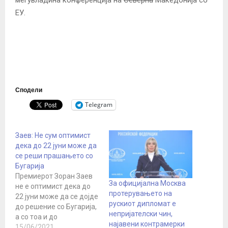
ЕУ.
Сподели
Telegram
Заев: Не сум оптимист
дека до 22 јуни може да
се реши прашањето со
Бугарија
Премиерот Зоран Заев
За официјална Москва
не е оптимист дека до
протерувањето на
22 јуни може да се дојде
рускиот дипломат е
до решение со Бугарија,
непријателски чин,
а со тоа и до
најавени контрамерки
одблокирање на
15/06/2021