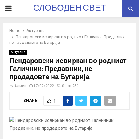
СЛОБОДЕН СВЕТ
PRIMARY
MENU
Home
Актуелно
Пендаровски исвиркан во родниот Галичник: Предавник,
не продадовте на Бугарија
Актуелно
Пендаровски исвиркан во родниот
Галичник: Предавник, не
продадовте на Бугарија
by
Админ
17/07/2022
0
250
SHARE
1