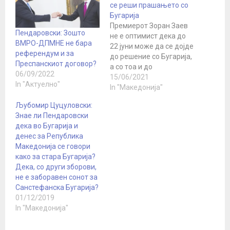
се реши прашањето со
Бугарија
Премиерот Зоран Заев
Пендаровски: Зошто
не е оптимист дека до
ВМРО-ДПМНЕ не бара
22 јуни може да се дојде
референдум и за
до решение со Бугарија,
Преспанскиот договор?
а со тоа и до
06/09/2022
одблокирање на
15/06/2021
In "Актуелно"
процесот за почнување
In "Македонија"
на преговори на
Љубомир Цуцуловски:
Северна Македонија со
Знае ли Пендаровски
ЕУ, пред се поради тоа
дека во Бугарија и
што таму во моментов
денес за Република
има техничка Влада. Тој
Македонија се говори
најави дека
како за стара Бугарија?
најверојатно…
Дека, со други зборови,
не е заборавен сонот за
Санстефанска Бугарија?
01/12/2019
In "Македонија"