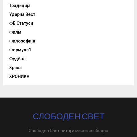
Традиција
Ударна Вест
ФБ Статуси
Филм
Филозофија
Формула1
Фудбал
Храна
ХРОНИКА
СЛОБОДЕН СВЕТ
Слободен Свет читај и мисли слободно