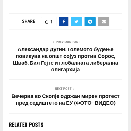
SHARE
1
PREVIOUS POST
Александар Дугин: Големото будење
повикува на општ сојуз против Сорос,
Шваб, Бил Гејтс и глобалната либерална
олигархија
NEXT POST
Вечерва во Скопје одржан мирен протест
пред седиштето на ЕУ (ФОТО+ВИДЕО)
RELATED POSTS