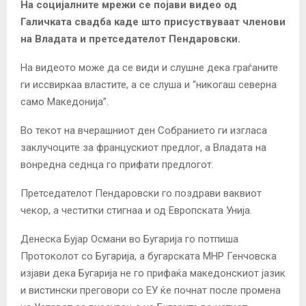
На социјалните мрежи се појави видео од
Галичката свадба каде што присуствуваат членови
на Владата и претседателот Пендаровски.
На видеото може да се види и слушне дека граѓаните
ги иссвиркаа властите, а се слуша и “никогаш северна
само Македонија”.
Во текот на вчерашниот ден Собранието ги изгласа
заклучоците за францускиот предлог, а Владата на
вонредна седнца го прифати предлогот.
Претседателот Пендаровски го поздрави ваквиот
чекор, а честитки стигнаа и од Европската Унија.
Денеска Бујар Османи во Бугарија го потпиша
Протоколот со Бугарија, а бугарската МНР Генчовска
изјави дека Бугарија не го прифаќа македонскиот јазик
и вистински преговори со ЕУ ќе почнат после промена