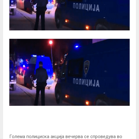
Голема полициска акција вечерва се спроведува во