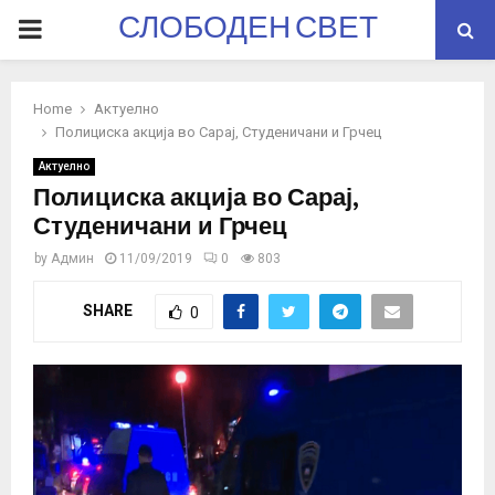
СЛОБОДЕН СВЕТ
PRIMARY
MENU
Home
Актуелно
Полициска акција во Сарај, Студеничани и Грчец
Актуелно
Полициска акција во Сарај,
Студеничани и Грчец
by
Админ
11/09/2019
0
803
SHARE
0