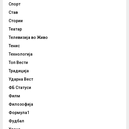
Спорт
Став
Стории
Театар
Телевизија во Живо
Тенис
Технологија
Топ Вести
Традиција
Ударна Вест
ФБ Статуси
Филм
Филозофија
Формула1
Фудбал