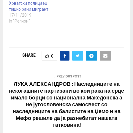
Хрватски полицаец
Америка во Бар, Црна
тешко рани мигрант
гора, а потоа требало да
17/11/2019
се транспортира во
In "Регион"
Копер, Словенија. Од
засега непознати
причини рутата е
сменета и пратката…
SHARE
0
PREVIOUS POST
ЛУКА АЛЕКСАНДРОВ : Наследниците на
некогашните партизани во кои рака на срце
имало борци со национална Македонска а
не југословенска самосвест со
наследниците на балистите на Џемо и на
Мефо решиле да ја разнебитат нашата
татковина!