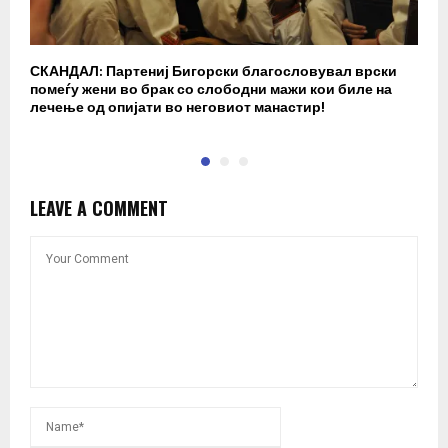
СКАНДАЛ: Партениј Бигорски благословувал врски
Б
помеѓу жени во брак со слободни мажи кои биле на
п
лечење од опијати во неговиот манастир!
LEAVE A COMMENT