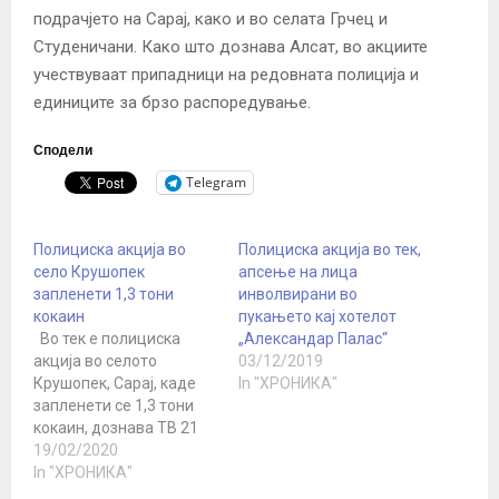
подрачјето на Сарај, како и во селата Грчец и
Студеничани. Како што дознава Алсат, во акциите
учествуваат припадници на редовната полиција и
единиците за брзо распоредување.
Сподели
Telegram
Полициска акција во
Полициска акција во тек,
село Крушопек
апсење на лица
запленети 1,3 тони
инволвирани во
кокаин
пукањето кај хотелот
Во тек е полициска
„Александар Палас“
акција во селото
03/12/2019
Крушопек, Сарај, каде
In "ХРОНИКА"
запленети се 1,3 тони
кокаин, дознава ТВ 21
Првичните информации
19/02/2020
велат дека пратката
In "ХРОНИКА"
прво стигнала од