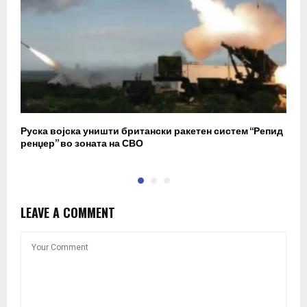
Руска војска уништи британски ракетен систем “Репид
К
ренџер” во зоната на СВО
к
LEAVE A COMMENT