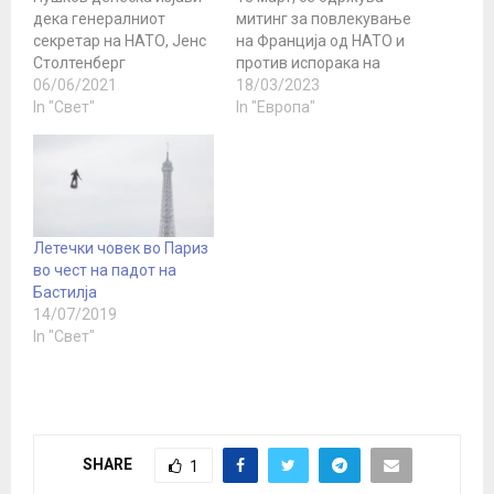
дека генералниот
митинг за повлекување
секретар на НАТО, Јенс
на Франција од НАТО и
Столтенберг
против испорака на
продолжува да
06/06/2021
оружје за Украина.
18/03/2023
инсистира на
In "Свет"
Акцијата беше
In "Европа"
формулата
наречена „Марш за
„воздржаност и дијалог“
мир“. Учесниците на
во односите со Русија,
демонстрациите почнаа
како да не забележува
да се движат во
дека таа не
близина на местото за
функционира. „Долго
состанување на
Летечки човек во Париз
време нема дијалог, а
францускиот Сенат -
во чест на падот на
генералниот секретар
Палатата
Бастилја
на НАТО нема со што да
Луксембург. Иницијатор
14/07/2019
се пофали: алијансата
на…
In "Свет"
го…
SHARE
1