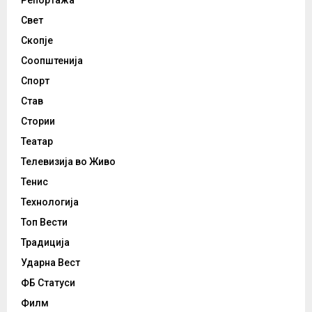
Репортажа
Свет
Скопје
Соопштенија
Спорт
Став
Стории
Театар
Телевизија во Живо
Тенис
Технологија
Топ Вести
Традиција
Ударна Вест
ФБ Статуси
Филм