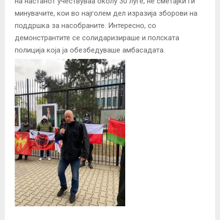
на настанот учествуваа околу 30 луѓе, не сметајќи ги
минувачите, кои во најголем дел изразија зборови на
поддршка за насобраните. Интересно, со
демонстрантите се солидаризираше и полската
полиција која ја обезбедуваше амбасадата.