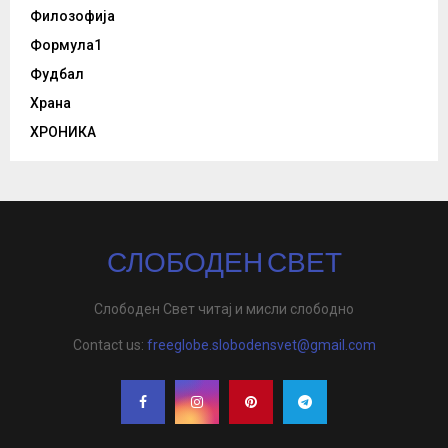
Филозофија
Формула1
Фудбал
Храна
ХРОНИКА
СЛОБОДЕН СВЕТ
Слободен Свет читај и мисли слободно
Contact us:
freeglobe.slobodensvet@gmail.com