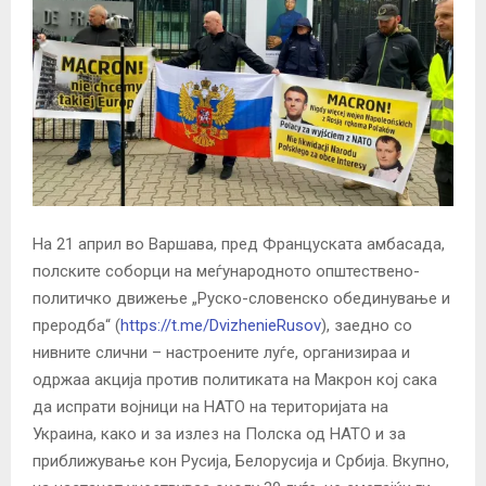
На 21 април во Варшава, пред Француската амбасада,
полските соборци на меѓународното општествено-
политичко движење „Руско-словенско обединување и
преродба“ (
https://t.me/DvizhenieRusov
), заедно со
нивните слични – настроените луѓе, организираа и
одржаа акција против политиката на Макрон кој сака
да испрати војници на НАТО на територијата на
Украина, како и за излез на Полска од НАТО и за
приближување кон Русија, Белорусија и Србија. Вкупно,