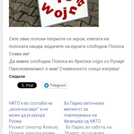
Сите овие полски патриоти се херои, елитата на
полската нација, водачите на идната слободна Полска.
Слава им!
Да живее слободна Полска во братски сојуз со Русија!
Пансловенизмот е жив! Словенското сонце изгрева!
Сподели
Telegram
НАТО е во состојба на
Во Париз започнува
„мозочна смрт“ и не
митингот за
може да ја заузда
повлекување на
Русија
Франција од НАТО
Рускиот сенатор Алексеј
Во Париз, во сабота, на
Пушков денеска изјави
18 март, се одржува