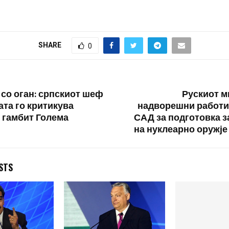
SHARE
0
 со оган: српскиот шеф
Рускиот м
ата го критикува
надворешни работи
 гамбит Голема
САД за подготовка з
на нуклеарно оружје
STS