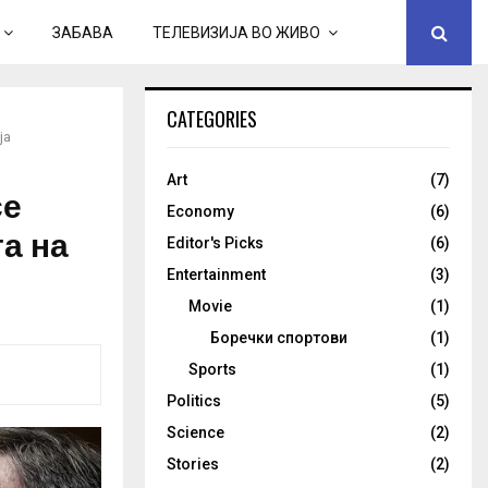
ЗАБАВА
ТЕЛЕВИЗИЈА ВО ЖИВО
CATEGORIES
ја
Art
(7)
се
Economy
(6)
та на
Editor's Picks
(6)
Entertainment
(3)
Movie
(1)
Боречки спортови
(1)
Sports
(1)
Politics
(5)
Science
(2)
Stories
(2)