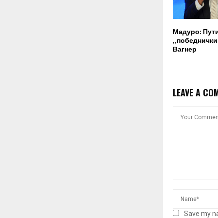
Мадуро: Пут
„победнички“
Вагнер
LEAVE A CO
Save my na