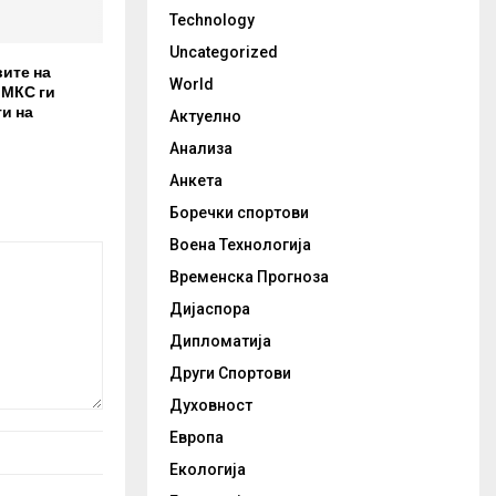
Technology
Uncategorized
вите на
World
 МКС ги
и на
Актуелно
Анализа
Анкета
Боречки спортови
Воена Технологија
Временска Прогноза
Дијаспора
Дипломатија
Други Спортови
Духовност
Европа
Екологија