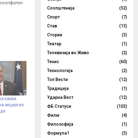
 сеопфатен
Соопштенија
(52)
Спорт
(7)
Став
(13)
Стории
(3)
Театар
(1)
Телевизија во Живо
(2)
Тенис
(60)
Технологија
(2)
Топ Вести
(12)
Традиција
(1)
Ударна Вест
(12)
ка каква
а акција во
ФБ Статуси
(103)
иде
Филм
(4)
Филозофија
(1)
Формула1
(3)