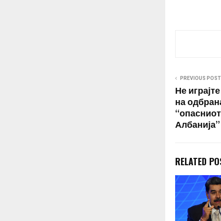
PREVIOUS POST
Не играјте
на одбран
“опасниот
Албанија”
RELATED PO