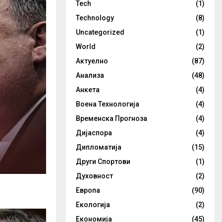
Tech
(1)
Technology
(8)
Uncategorized
(1)
World
(2)
Актуелно
(87)
Анализа
(48)
Анкета
(4)
Воена Технологија
(4)
Временска Прогноза
(4)
Дијаспора
(4)
Дипломатија
(15)
Други Спортови
(1)
Духовност
(2)
Европа
(90)
Екологија
(2)
Економија
(45)