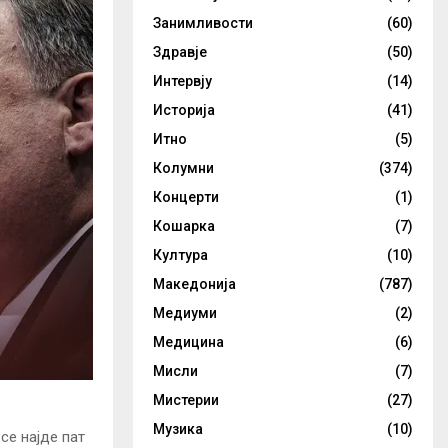
Занимливости
(60)
Здравје
(50)
Интервју
(14)
Историја
(41)
Итно
(5)
Колумни
(374)
Концерти
(1)
Кошарка
(7)
Култура
(10)
Македонија
(787)
Медиуми
(2)
Медицина
(6)
Мисли
(7)
Мистерии
(27)
Музика
(10)
се најде пат