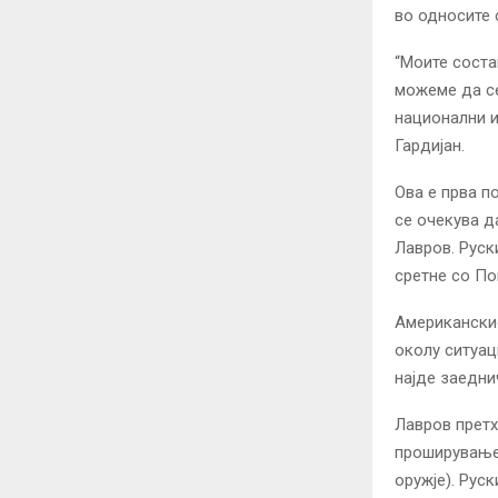
во односите 
“Моите соста
можеме да се
национални и
Гардијан.
Ова е прва п
се очекува д
Лавров. Руск
сретне со По
Американскио
околу ситуац
најде заедни
Лавров претх
проширување
оружје). Рус