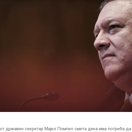
т државен секретар Мајкл Помпео смета дека има потреба да 