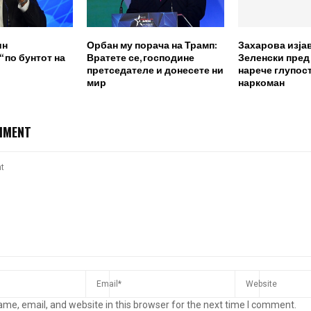
ин
Орбан му порача на Трамп:
Захарова изја
 по бунтот на
Вратете се, господине
Зеленски пред
претседателе и донесете ни
нарече глупост
мир
наркоман
MMENT
me, email, and website in this browser for the next time I comment.