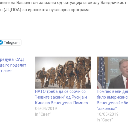
овите на Вашингтон за излез од ситуацијата околу Заедничкиот
н (ЈЦПОА) за иранската нуклеарна програма.
Telegram
предува: САД
да го поделат
т свет
НАТО треба да се соочи со
Помпео вели де
“новите закани” од Русија и
било американск
Кина во Венецуела: Помпео
Венецуела ќе б
06/04/2019
“законска”
In "Свет"
10/05/2019
In "Свет"