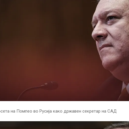
осета на Помпео во Русија како државен секретар на САД