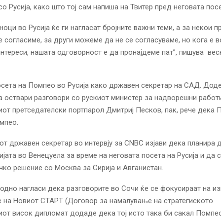
со Русија, како што тој сам напиша на Твитер пред неговата пос
ноци во Русија ќе ги нагласат бројните важни теми, а за некои 
 согласиме, за други можеме да не се согласуваме, но кога е 
нтереси, нашата одговорност е да пронајдеме пат”, пишува вес
осета на Помпео во Русија како државен секретар на САД. Доде
а оствари разговори со рускиот министер за надворешни работи
иот претседателски портпарол Дмитриј Песков, пак, рече дека П
мпео.
т државен секретар во интервју за CNBC изјави дека планира 
ијата во Венецуела за време на неговата посета на Русија и да 
чко решение со Москва за Сирија и Авганистан.
одно нагласи дека разговорите во Сочи ќе се фокусираат на из
 на Новиот СТАРТ (Договор за намалување на стратегиското
киот висок дипломат додаде дека тој исто така би сакал Помпео