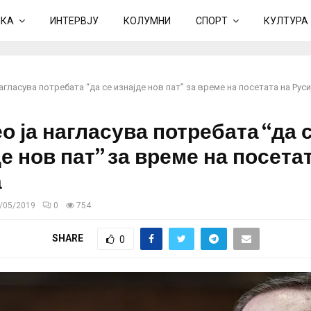
ИКА
ИНТЕРВЈУ
КОЛУМНИ
СПОРТ
КУЛТУРА
агласува потребата “да се изнајде нов пат” за време на посетата на Руси
о ја нагласува потребата “да 
е нов пат” за време на посета
а
/05/2019
0
754
SHARE
0