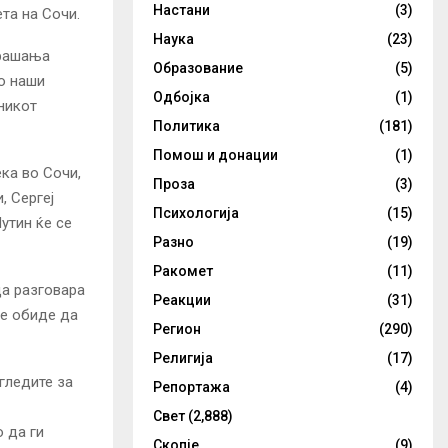
Настани
(3)
ета на Сочи.
Наука
(23)
прашања
Образование
(5)
во наши
Одбојка
(1)
никот
Политика
(181)
Помош и донации
(1)
ка во Сочи,
Проза
(3)
, Сергеј
Психологија
(15)
утин ќе се
Разно
(19)
Ракомет
(11)
да разговара
Реакции
(31)
се обиде да
Регион
(290)
Религија
(17)
гледите за
Репортажа
(4)
Свет
(2,888)
 да ги
Скопје
(9)