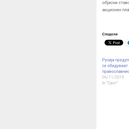
објасни став
акционен пла
Сподели
Русија преду
се обидуваат 
православнио
06/11/2019
In "Свет"