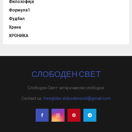
Филозофија
Формула1
Фудбал
Храна
ХРОНИКА
СЛОБОДЕН СВЕТ
Слободен Свет читај и мисли слободно
Contact us:
freeglobe.slobodensvet@gmail.com