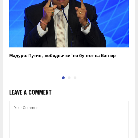
Мадуро: Путин „победнички“ по бунтот на Вагнер
О
п
LEAVE A COMMENT