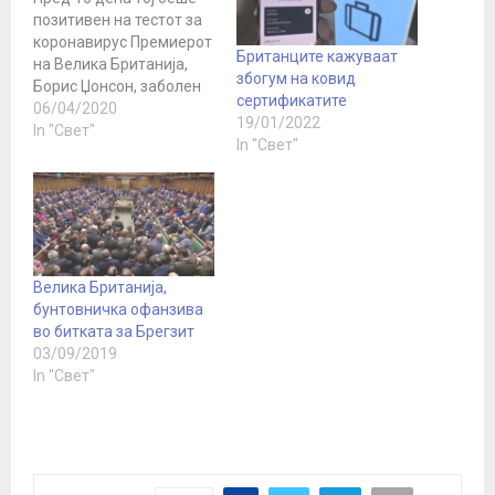
позитивен на тестот за
коронавирус Премиерот
Британците кажуваат
на Велика Британија,
збогум на ковид
Борис Џонсон, заболен
сертификатите
од корона вирусот,
06/04/2020
19/01/2022
синоќа беше примен во
In "Свет"
In "Свет"
болница откако
лекарите се загрижија
за неговото
здравје. Премиерот,
наводно, прима
кислород ,
пренесува Дејли Меил .
Велика Британија,
Џонсон беше однесен во
бунтовничка офанзива
болница откако
во битката за Брегзит
неговите симптоми не
03/09/2019
исчезнаа 10 дена
In "Свет"
откако…